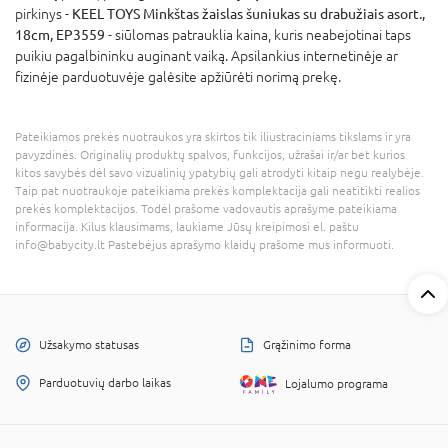
pirkinys -
KEEL TOYS Minkštas žaislas šuniukas su drabužiais asort.,
18cm, EP3559
- siūlomas patrauklia kaina, kuris neabejotinai taps
puikiu pagalbininku auginant vaiką. Apsilankius internetinėje ar
fizinėje parduotuvėje galėsite apžiūrėti norimą prekę.
Pateikiamos prekės nuotraukos yra skirtos tik iliustraciniams tikslams ir yra
pavyzdinės. Originalių produktų spalvos, funkcijos, užrašai ir/ar bet kurios
kitos savybės dėl savo vizualinių ypatybių gali atrodyti kitaip negu realybėje.
Taip pat nuotraukoje pateikiama prekės komplektacija gali neatitikti realios
prekės komplektacijos. Todėl prašome vadovautis aprašyme pateikiama
informacija. Kilus klausimams, laukiame Jūsų kreipimosi el. paštu
info@babycity.lt Pastebėjus aprašymo klaidų prašome mus informuoti.
Užsakymo statusas
Grąžinimo forma
Parduotuvių darbo laikas
Lojalumo programa