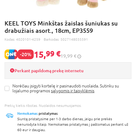
KEEL TOYS Minkštas žaislas šuniukas su
drabužiais asort., 18cm, EP3559
Kodas:
4020101-4259
Barkodas:
5027148035591
15,
99 €
-20%
19,99 €
Perkant papildomą prekę internetu
Norėčiau įsigyti kortelę ir pasinaudoti nuolaida. Sutinku su
lojalumo programos
sąlygomis ir taisyklėmis
Prekių kiekis ribotas. Nuolaidos nesumuojamos.
Nemokamas
pristatymas
Siuntą pristatysime per 1-3 darbo dienas, jeigu prie prekės
nenurodyta kitaip. Nemokamas pristatymas į paštomatus perkant už
60 eur ir daugiau.