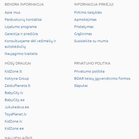
BENDRA INFORMACIJA
INFORMACIJA PIRKĖJUI
Apie mus
Pirkimo taisyklės
Parduotuvių kontaktai
Apmokėjimas
Lojalumo programa
Pristatymas
Garantija ir priežiūra
Grąžinimas
Konsultuojame dėl vežimėlių ir
Susisiekite su mumis
autokėdučių
Naujagimio kraitelis
MŪSŲ DRAUGAI
PRIVATUMO POLITIKA
KidZone.lt
Privatumo politika
Kotryna Group
BDAR teisių įgyvendinimo formos
ZaisluPlaneta.lt
Slapukai
BabyCity.lv
BabyCity.ee
Jukukeskus.ee
ToysPlanet.lv
KidZone.lv
KidZone.ee
NAUJIENLAIŠKIS