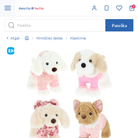
0
Paieška
Atgal
Minkštieji žaislai
Klasikiniai
E-KAINA