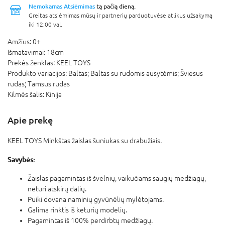
Nemokamas Atsiėmimas
tą pačią dieną.
Greitas atsiėmimas mūsų ir partnerių parduotuvėse atlikus užsakymą
iki 12:00 val.
Amžius:
0+
Išmatavimai:
18cm
Prekės ženklas:
KEEL TOYS
Produkto variacijos:
Baltas; Baltas su rudomis ausytėmis; Šviesus
rudas; Tamsus rudas
Kilmės šalis:
Kinija
Apie prekę
KEEL TOYS Minkštas žaislas šuniukas su drabužiais.
Savybės:
Žaislas pagamintas iš švelnių, vaikučiams saugių medžiagų,
neturi atskirų dalių.
Puiki dovana naminių gyvūnėlių mylėtojams.
Galima rinktis iš keturių modelių.
Pagamintas iš 100% perdirbtų medžiagų.