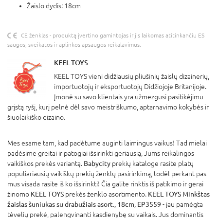
Žaislo dydis: 18cm
CE ženklas - produktą įvertino gamintojas ir jis laikomas atitinkančiu ES
saugos, sveikatos ir aplinkos apsaugos reikalavimus.
KEEL TOYS
KEEL TOYS vieni didžiausių pliušinių žaislų dizainerių,
importuotojų ir eksportuotojų Didžiojoje Britanijoje.
Įmonė su savo klientais yra užmezgusi pasitikėjimu
grįstą ryšį, kurį pelnė dėl savo meistriškumo, aptarnavimo kokybės ir
šiuolaikiško dizaino.
Mes esame tam, kad padėtume auginti laimingus vaikus! Tad mielai
padėsime greitai ir patogiai išsirinkti geriausią, Jums reikalingos
vaikiškos prekės variantą.
Babycity
prekių kataloge rasite platų
populiariausių vaikiškų prekių ženklų pasirinkimą, todėl perkant pas
mus visada rasite iš ko išsirinkti! Čia galite rinktis iš patikimo ir gerai
žinomo
KEEL TOYS
prekės ženklo asortimento.
KEEL TOYS Minkštas
žaislas šuniukas su drabužiais asort., 18cm, EP3559
- jau pamėgta
tėvelių prekė, palengvinanti kasdienybę su vaikais. Jus dominantis