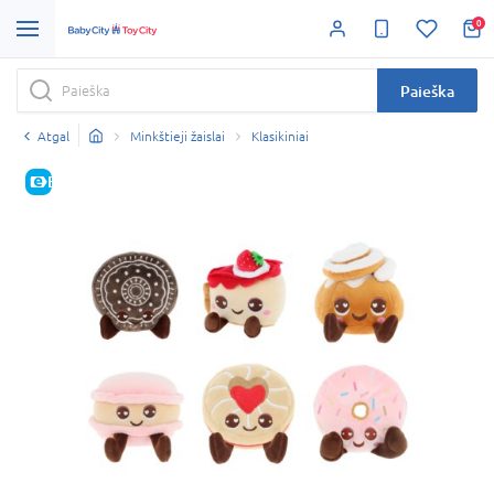
0
Paieška
Atgal
Minkštieji žaislai
Klasikiniai
E-KAINA