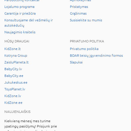
Lojalumo programa
Pristatymas
Garantija ir priežiūra
Grąžinimas
Konsultuojame dėl vežimėlių ir
Susisiekite su mumis
autokėdučių
Naujagimio kraitelis
MŪSŲ DRAUGAI
PRIVATUMO POLITIKA
KidZone.lt
Privatumo politika
Kotryna Group
BDAR teisių įgyvendinimo formos
ZaisluPlaneta.lt
Slapukai
BabyCity.lv
BabyCity.ee
Jukukeskus.ee
ToysPlanet.lv
KidZone.lv
KidZone.ee
NAUJIENLAIŠKIS
Kiekvieną mėnesį mes turime
ypatingų pasiūlymų! Prisijunk prie