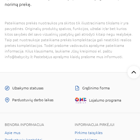
norimą prekę.
Pateikiamos prekės nuotraukos yra skirtos tik iliustraciniams tikslams ir yra
pavyzdinės. Originalių produktų spalvos, funkcijos, užrašai ir/ar bet kurios
kitos savybės dėl savo vizualinių ypatybių gali atrodyti kitaip negu realybėje.
Taip pat nuotraukoje pateikiama prekės komplektacija gali neatitikti realios
prekės komplektacijos. Todėl prašome vadovautis aprašyme pateikiama
informacija. Kilus klausimams, laukiame Jūsų kreipimosi el. paštu
info@babycity.lt Pastebėjus aprašymo klaidų prašome mus informuoti.
Užsakymo statusas
Grąžinimo forma
Parduotuvių darbo laikas
Lojalumo programa
BENDRA INFORMACIJA
INFORMACIJA PIRKĖJUI
Apie mus
Pirkimo taisyklės
Parduotuvių kontaktai
Apmokėjimas