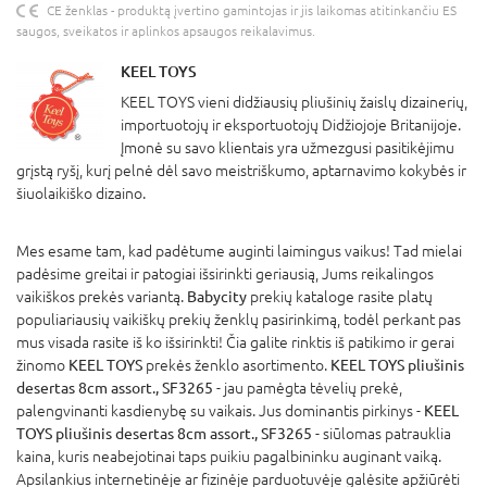
CE ženklas - produktą įvertino gamintojas ir jis laikomas atitinkančiu ES
saugos, sveikatos ir aplinkos apsaugos reikalavimus.
KEEL TOYS
KEEL TOYS vieni didžiausių pliušinių žaislų dizainerių,
importuotojų ir eksportuotojų Didžiojoje Britanijoje.
Įmonė su savo klientais yra užmezgusi pasitikėjimu
grįstą ryšį, kurį pelnė dėl savo meistriškumo, aptarnavimo kokybės ir
šiuolaikiško dizaino.
Mes esame tam, kad padėtume auginti laimingus vaikus! Tad mielai
padėsime greitai ir patogiai išsirinkti geriausią, Jums reikalingos
vaikiškos prekės variantą.
Babycity
prekių kataloge rasite platų
populiariausių vaikiškų prekių ženklų pasirinkimą, todėl perkant pas
mus visada rasite iš ko išsirinkti! Čia galite rinktis iš patikimo ir gerai
žinomo
KEEL TOYS
prekės ženklo asortimento.
KEEL TOYS pliušinis
desertas 8cm assort., SF3265
- jau pamėgta tėvelių prekė,
palengvinanti kasdienybę su vaikais. Jus dominantis pirkinys -
KEEL
TOYS pliušinis desertas 8cm assort., SF3265
- siūlomas patrauklia
kaina, kuris neabejotinai taps puikiu pagalbininku auginant vaiką.
Apsilankius internetinėje ar fizinėje parduotuvėje galėsite apžiūrėti