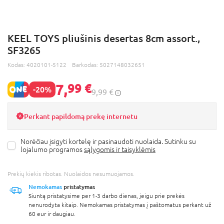
KEEL TOYS pliušinis desertas 8cm assort.,
SF3265
Kodas:
4020101-5122
Barkodas:
5027148032651
7,
99 €
-20%
9,99 €
Perkant papildomą prekę internetu
Norėčiau įsigyti kortelę ir pasinaudoti nuolaida. Sutinku su
lojalumo programos
sąlygomis ir taisyklėmis
Prekių kiekis ribotas. Nuolaidos nesumuojamos.
Nemokamas
pristatymas
Siuntą pristatysime per 1-3 darbo dienas, jeigu prie prekės
nenurodyta kitaip. Nemokamas pristatymas į paštomatus perkant už
60 eur ir daugiau.