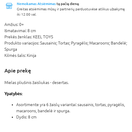
Nemokamas Atsiėmimas
tą pačią dieną.
Greitas atsiėmimas mūsų ir partnerių parduotuvėse atlikus užsakymą
iki 12:00 val.
Amžius:
0+
Išmatavimai:
8 cm
Prekės ženklas:
KEEL TOYS
Produkto variacijos:
Sausainis; Tortas; Pyragėlis; Macaroons; Bandelė;
Spurga
Kilmės šalis:
Kinija
Apie prekę
Mielas pliušinis žaisliukas - desertas.
Ypatybės:
Asortimente yra 6 žaislų variantai: sausainis, tortas, pyragėlis,
macaroons, bandelė ir spurga.
Dydis: 8 cm