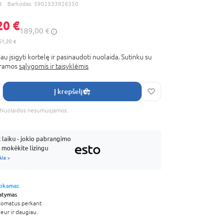
8
Barkodas:
5902533926350
20 €
189,00 €
51,20 €
au įsigyti kortelę ir pasinaudoti nuolaida. Sutinku su
gramos
sąlygomis ir taisyklėmis
Į krepšelį
s. Nuolaidos nesumuojamos.
laiku - jokio pabrangimo
mokėkite lizingu
klė >
okamas
tatymas
štomatus perkant
eur ir daugiau.