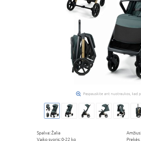
Paspauskite ant nuotraukos, kad p
Spalva:
Žalia
Amžius
Vaiko svoris:
0-22 kg
Prekės 