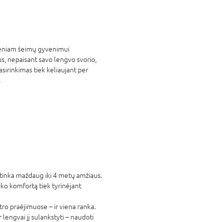
dieniam šeimų gyvenimui
us, nepaisant savo lengvo svorio,
pasirinkimas tiek keliaujant per
.
 tinka maždaug iki 4 metų amžiaus.
iko komfortą tiek tyrinėjant
o praėjimuose – ir viena ranka.
 lengvai jį sulankstyti – naudoti