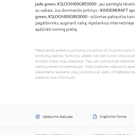
jade green, KSLOOM00GRE0000
- jau pamėgta tėveli
su vaikais. Jus dominantis pirkinys -
KINDERKRAFT spor
green, KSLOOM00GRE0000
- siūlomas patrauklia kain
pagalbininku auginant vaiką. Apsilankius internetinėje 
apžiūrėti norimą prekę.
Pateikiamos prekės nuotraukos yra skirtos tik iliustraciniams ti
produktų spalvos, funkcijos, užrašai ir/ar bet kurios kitos savy
atrodyti kitaip negu realybėje. Taip pat nuotraukoje pateikiam
realios prekės komplektacijos. Todėl prašome vadovautis apra
klausimams, laukiame Jūsų kreipimosi el. paštu
info@babycity
prašome mus informuoti.
Užsakymo statusas
Grąžinimo forma