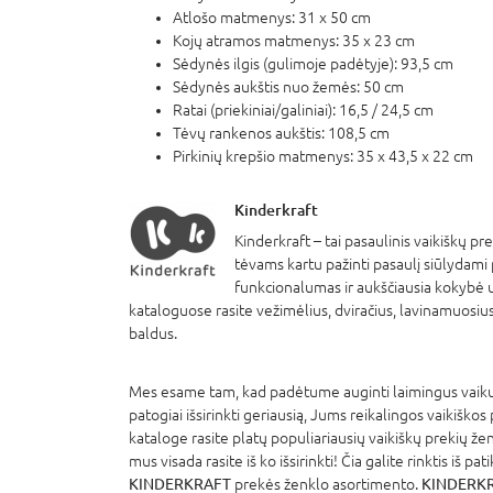
Atlošo matmenys: 31 x 50 cm
Kojų atramos matmenys: 35 x 23 cm
Sėdynės ilgis (gulimoje padėtyje): 93,5 cm
Sėdynės aukštis nuo žemės: 50 cm
Ratai (priekiniai/galiniai): 16,5 / 24,5 cm
Tėvų rankenos aukštis: 108,5 cm
Pirkinių krepšio matmenys: 35 x 43,5 x 22 cm
Kinderkraft
Kinderkraft – tai pasaulinis vaikiškų p
tėvams kartu pažinti pasaulį siūlydami
funkcionalumas ir aukščiausia kokybė 
kataloguose rasite vežimėlius, dviračius, lavinamuosius
baldus.
Mes esame tam, kad padėtume auginti laimingus vaikus
patogiai išsirinkti geriausią, Jums reikalingos vaikiškos
kataloge rasite platų populiariausių vaikiškų prekių že
mus visada rasite iš ko išsirinkti! Čia galite rinktis iš pa
KINDERKRAFT
prekės ženklo asortimento.
KINDERKRA