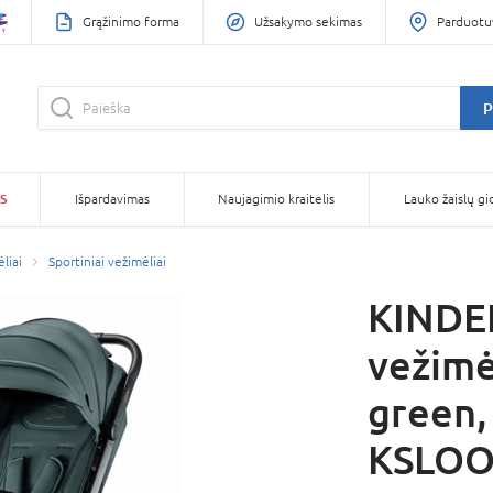
Grąžinimo forma
Užsakymo sekimas
Parduotu
P
S
Išpardavimas
Naujagimio kraitelis
Lauko žaislų gi
liai
Sportiniai vežimėliai
KINDER
vežimė
green,
KSLOO