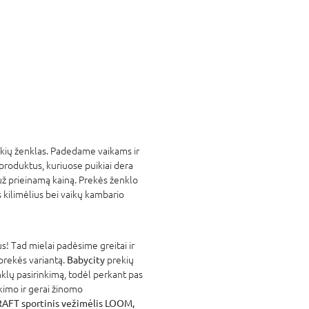
rekių ženklas. Padedame vaikams ir
 produktus, kuriuose puikiai dera
už prieinamą kainą. Prekės ženklo
 kilimėlius bei vaikų kambario
! Tad mielai padėsime greitai ir
 prekės variantą.
Babycity
prekių
nklų pasirinkimą, todėl perkant pas
tikimo ir gerai žinomo
FT sportinis vežimėlis LOOM,