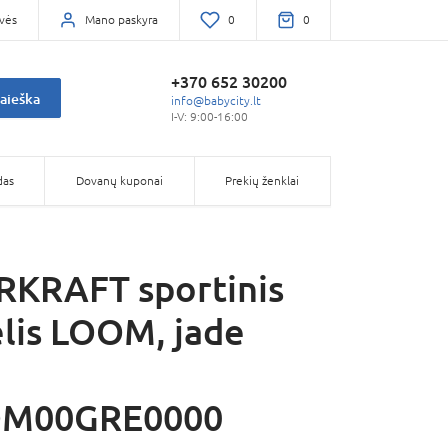
vės
Mano paskyra
0
0
+370 652 30200
aieška
info@babycity.lt
I-V: 9:00-16:00
das
Dovanų kuponai
Prekių ženklai
KRAFT sportinis
lis LOOM, jade
M00GRE0000