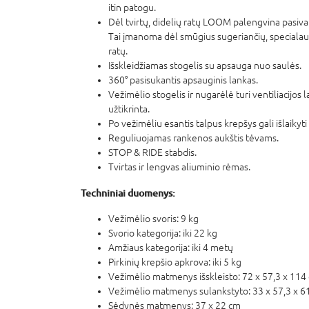
itin patogu.
Dėl tvirtų, didelių ratų LOOM palengvina pasiva
Tai įmanoma dėl smūgius sugeriančių, specialau
ratų.
Išskleidžiamas stogelis su apsauga nuo saulės.
360° pasisukantis apsauginis lankas.
Vežimėlio stogelis ir nugarėlė turi ventiliacijos l
užtikrinta.
Po vežimėliu esantis talpus krepšys gali išlaikyti 
Reguliuojamas rankenos aukštis tėvams.
STOP & RIDE stabdis.
Tvirtas ir lengvas aliuminio rėmas.
Techniniai duomenys:
Vežimėlio svoris: 9 kg
Svorio kategorija: iki 22 kg
Amžiaus kategorija: iki 4 metų
Pirkinių krepšio apkrova: iki 5 kg
Vežimėlio matmenys išskleisto: 72 x 57,3 x 114
Vežimėlio matmenys sulankstyto: 33 x 57,3 x 6
Sėdynės matmenys: 37 x 22 cm