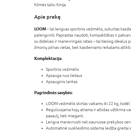
Kilmės šalis:
Kinija
Apie prekę
LOOM
– tai lengvas sportinis vežimėlis, sukurtas kas
palengvinti. Paprastas naudoti, kompaktiškas ir patvar
su dideliais ir manevringais ratais – tai tiesiog idealus 
žmonių pilnas vietas, tiek kasdieniams reikalams atlikti
Komplektacija:
Sportinis vežimėlis
Apsauga nuo lietaus
Apsauginis lankas
Pagrindinės savybės:
LOOM vežimėlis skirtas vaikams iki 22 kg, todėl
Reguliuojama kojų atrama ir atlošas užtikrina va
pasaulį, tiek miegant.
Lengva manevruoti net siauruose prekybos centr
Automatinė suskleidimo sistema leidžia greitai ir