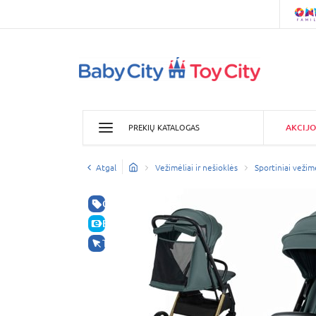
AKCIJO
PREKIŲ KATALOGAS
Atgal
Vežimėliai ir nešioklės
Sportiniai vežimė
GERA KAINA
E-KAINA
TIK INTERNETU