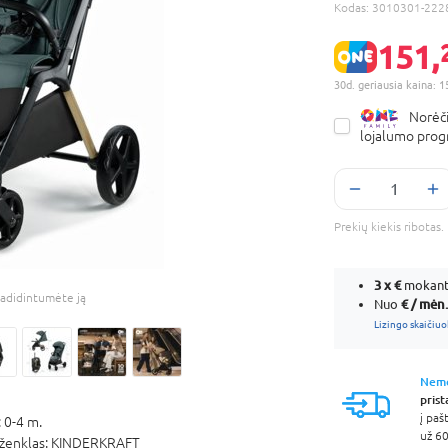
Kodas:
3010301-222
151,
30d. geriausia kaina: 1
Norėči
lojalumo pro
Prekių kiekis ribota
3 x
€
mokant 
adidintumėte ją
€ / mėn.
Nuo
Lizingo skaičiuo
Nem
pris
į pa
:
0-4 m.
už 60
ženklas:
KINDERKRAFT