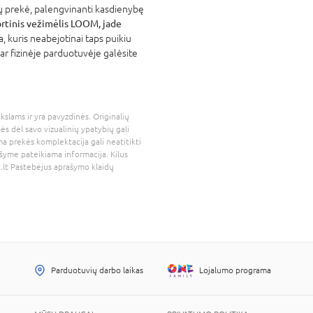
ų prekė, palengvinanti kasdienybę
tinis vežimėlis LOOM, jade
a, kuris neabejotinai taps puikiu
ar fizinėje parduotuvėje galėsite
kslams ir yra pavyzdinės. Originalių
bės dėl savo vizualinių ypatybių gali
a prekės komplektacija gali neatitikti
šyme pateikiama informacija. Kilus
.lt
Pastebėjus aprašymo klaidų
Parduotuvių darbo laikas
Lojalumo programa