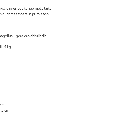
ikščiojimus bet kuriuo metų laiku.
s dūriams atsparaus putplasčio
angelius – gera oro cirkuliacija
iki 5 kg.
 cm
1,5 cm