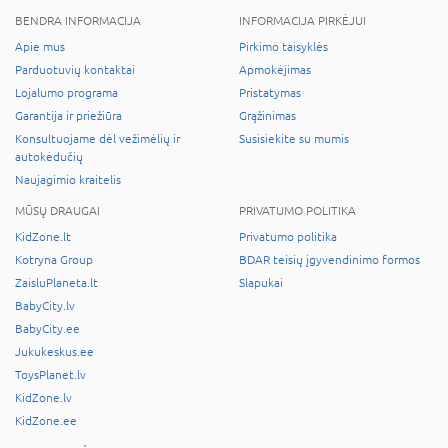
BENDRA INFORMACIJA
INFORMACIJA PIRKĖJUI
Apie mus
Pirkimo taisyklės
Parduotuvių kontaktai
Apmokėjimas
Lojalumo programa
Pristatymas
Garantija ir priežiūra
Grąžinimas
Konsultuojame dėl vežimėlių ir
Susisiekite su mumis
autokėdučių
Naujagimio kraitelis
MŪSŲ DRAUGAI
PRIVATUMO POLITIKA
KidZone.lt
Privatumo politika
Kotryna Group
BDAR teisių įgyvendinimo formos
ZaisluPlaneta.lt
Slapukai
BabyCity.lv
BabyCity.ee
Jukukeskus.ee
ToysPlanet.lv
KidZone.lv
KidZone.ee