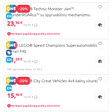
-20%
42200 LEGO® Technic Monster Jam™
ThunderROARus™ su spyruokliniu mechanizmu
E-KAINA
23,
96 €
29,95 €
Perkant papildomą prekę internetu
76934 LEGO® Speed Champions Superautomobilis
Ferrari F40
GERA KAINA
21,
69 €
E-KAINA
30,99 €
30d. geriausia kaina: 21,69 €
-20%
60447 LEGO® City Great Vehicles 4x4 kalnų visureigis
E-KAINA
15,
96 €
19,95 €
Perkant papildomą prekę internetu