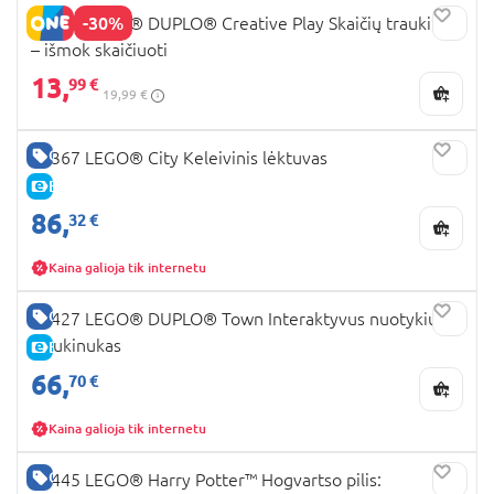
-30%
10954 LEGO® DUPLO® Creative Play Skaičių traukinys
– išmok skaičiuoti
13,
99 €
19,99 €
GERA KAINA
60367 LEGO® City Keleivinis lėktuvas
E-KAINA
86,
32 €
Kaina galioja tik internetu
GERA KAINA
10427 LEGO® DUPLO® Town Interaktyvus nuotykių
traukinukas
E-KAINA
66,
70 €
Kaina galioja tik internetu
GERA KAINA
76445 LEGO® Harry Potter™ Hogvartso pilis: