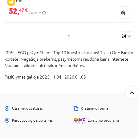
raitelis
IŠPARDAVIMAS
52,
47 €
74,95 €
1
24
-30% LEGO pažymėtiems Top 13 konstruktoriams! Tik su One Family
kortele! Negalioja prekėms, pažymėtoms raudona kaina internete.
Nuolaida taikoma tik neakcinėms prekėms.
Pasiūlymas galioja 2025.11.04 - 2026.01.05
Užsakymo statusas
Grąžinimo forma
Parduotuvių darbo laikas
Lojalumo programa