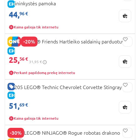
žolininkystės pamoka
E-KAINA
44,
96 €
Kaina galioja tik internetu
-20%
42649 LEGO® Friends Hartleiko saldainių parduotuvė
E-KAINA
25,
56 €
31,95 €
Perkant papildomą prekę internetu
GERA KAINA
42205 LEGO® Technic Chevrolet Corvette Stingray
E-KAINA
51,
69 €
Kaina galioja tik internetu
-30%
71843 LEGO® NINJAGO® Rogue robotas drakono