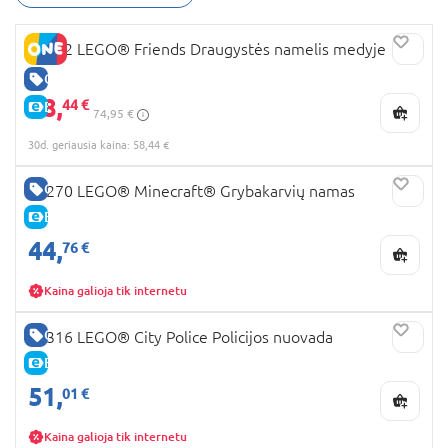
42652 LEGO® Friends Draugystės namelis medyje
GERA KAINA
58,
44 €
E-KAINA
74,95 €
30d. geriausia kaina: 58,44 €
GERA KAINA
21270 LEGO® Minecraft® Grybakarvių namas
E-KAINA
44,
76 €
Kaina galioja tik internetu
GERA KAINA
60316 LEGO® City Police Policijos nuovada
E-KAINA
51,
01 €
Kaina galioja tik internetu