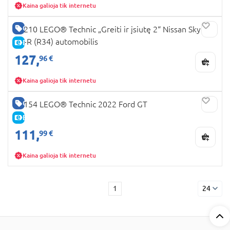
Kaina galioja tik internetu
GERA KAINA
42210 LEGO® Technic „Greiti ir įsiutę 2“ Nissan Skyline
GT-R (R34) automobilis
E-KAINA
127,
96 €
Kaina galioja tik internetu
GERA KAINA
42154 LEGO® Technic 2022 Ford GT
E-KAINA
111,
99 €
Kaina galioja tik internetu
1
24