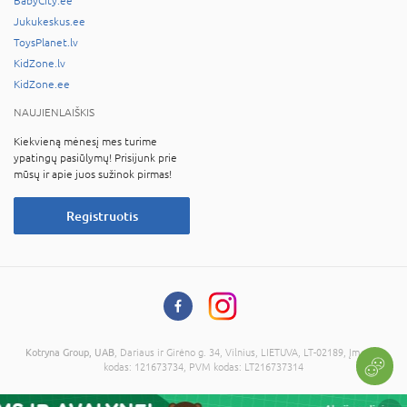
BabyCity.ee
Jukukeskus.ee
ToysPlanet.lv
KidZone.lv
KidZone.ee
NAUJIENLAIŠKIS
Kiekvieną mėnesį mes turime
ypatingų pasiūlymų! Prisijunk prie
mūsų ir apie juos sužinok pirmas!
Registruotis
Kotryna Group, UAB
, Dariaus ir Girėno g. 34, Vilnius, LIETUVA, LT-02189, Įmonės
kodas: 121673734, PVM kodas: LT216737314
© 2026 Visos teisės saugomos. Kopijuoti informaciją be administracijos sutikimo