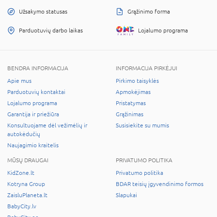
Užsakymo statusas
Grąžinimo forma
Parduotuvių darbo laikas
Lojalumo programa
BENDRA INFORMACIJA
INFORMACIJA PIRKĖJUI
Apie mus
Pirkimo taisyklės
Parduotuvių kontaktai
Apmokėjimas
Lojalumo programa
Pristatymas
Garantija ir priežiūra
Grąžinimas
Konsultuojame dėl vežimėlių ir
Susisiekite su mumis
autokėdučių
Naujagimio kraitelis
MŪSŲ DRAUGAI
PRIVATUMO POLITIKA
KidZone.lt
Privatumo politika
Kotryna Group
BDAR teisių įgyvendinimo formos
ZaisluPlaneta.lt
Slapukai
BabyCity.lv