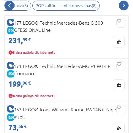
onstruktoriai
(
8
)
POP kultūra ir kolekcionavimas
(
8
)
GERA KAINA
42177 LEGO® Technic Mercedes-Benz G 500
PROFESSIONAL Line
E-KAINA
231,
99 €
Kaina galioja tik internetu
GERA KAINA
42171 LEGO® Technic Mercedes-AMG F1 W14 E
Performance
E-KAINA
199,
96 €
Kaina galioja tik internetu
GERA KAINA
10353 LEGO® Icons Williams Racing FW14B ir Nigel
Mansell
E-KAINA
73,
56 €