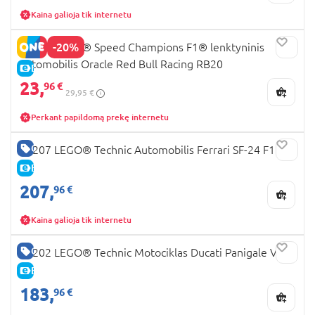
Kaina galioja tik internetu
-20%
77243 LEGO® Speed Champions F1® lenktyninis
automobilis Oracle Red Bull Racing RB20
E-KAINA
23,
96 €
29,95 €
Perkant papildomą prekę internetu
GERA KAINA
42207 LEGO® Technic Automobilis Ferrari SF-24 F1
E-KAINA
207,
96 €
Kaina galioja tik internetu
GERA KAINA
42202 LEGO® Technic Motociklas Ducati Panigale V4 S
E-KAINA
183,
96 €