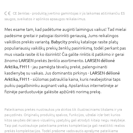
CE ženklas - produktą įvertino gamintojas ir jis laikomas atitinkančiu ES
saugos, sveikatos ir aplinkos apsaugos reikalavimus.
Mes esame tam, kad padėtume auginti laimingus vaikus! Tad mielai
padėsime greitai ir patogiai išsirinkti geriausią, Jums reikalingos
vaikiškos prekės variantą.
Babycity
prekių kataloge rasite platų
populiariausių vaikiškų prekių ženklų pasirinkimą, todėl perkant pas
mus visada rasite iš ko išsirinkti! Čia galite rinktis iš patikimo ir gerai
žinomo
LARSEN
prekės ženklo asortimento.
LARSEN dėlionė
Arktika, FH11
- jau pamėgta tėvelių prekė, palengvinanti
kasdienybę su vaikais. Jus dominantis pirkinys -
LARSEN dėlionė
Arktika, FH11
- siūlomas patrauklia kaina, kuris neabejotinai taps
puikiu pagalbininku auginant vaiką. Apsilankius internetinėje ar
fizinėje parduotuvėje galėsite apžiūrėti norimą prekę.
Pateikiamos prekės nuotraukos yra skirtos tik iliustraciniams tikslams ir yra
pavyzdinės. Originalių produktų spalvos, funkcijos, užrašai ir/ar bet kurios
kitos savybės dėl savo vizualinių ypatybių gali atrodyti kitaip negu realybėje.
Taip pat nuotraukoje pateikiama prekės komplektacija gali neatitikti realios
prekės komplektacijos. Todėl prašome vadovautis aprašyme pateikiama