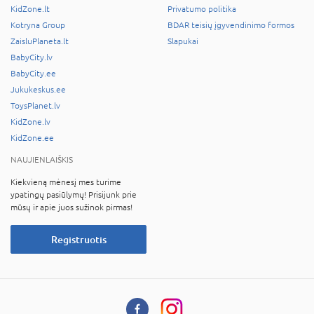
KidZone.lt
Privatumo politika
Kotryna Group
BDAR teisių įgyvendinimo formos
ZaisluPlaneta.lt
Slapukai
BabyCity.lv
BabyCity.ee
Jukukeskus.ee
ToysPlanet.lv
KidZone.lv
KidZone.ee
NAUJIENLAIŠKIS
Kiekvieną mėnesį mes turime
ypatingų pasiūlymų! Prisijunk prie
mūsų ir apie juos sužinok pirmas!
Registruotis