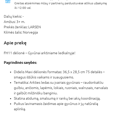
Greitas atsiėmimas mūsų ir partnerių parduotuvėse atlikus užsakymą
iki 12:00 val.
Dalių kiekis:
-
Amžius:
3+ m.
Prekės ženklas:
LARSEN
Kilmės šalis:
Norvegija
Apie prekę
FH11 dėlionė – Gyvūnai arktiniame ledkalnyje!
Pagrindinės savybės:
Didelis Maxi dėlionės formatas: 36,5 x 28,5 cm 75 detalės –
smagus iššūkis vaikams ir suaugusiems.
Tematika: Arkties ledas su įvairiais gyvūnais – raudonkakliu
gulbiu, ančiomis, lapėmis, lokiais, ruoniais, walrusais, narvalais
ir galbūt milžinišku banginiu.
Skatina atidumą, smalsumą ir rankų bei akių koordinaciją.
Puikus lavinamasis žaidimas apie gyvūnus ir jų natūralią
aplinką.