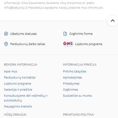
informacija. Kilus klausimams, laukiame Jūsų kreipimosi el. paštu
info@babycity.lt Pastebėjus aprašymo klaidų prašome mus informuoti.
Užsakymo statusas
Grąžinimo forma
Parduotuvių darbo laikas
Lojalumo programa
BENDRA INFORMACIJA
INFORMACIJA PIRKĖJUI
Apie mus
Pirkimo taisyklės
Parduotuvių kontaktai
Apmokėjimas
Lojalumo programa
Pristatymas
Garantija ir priežiūra
Grąžinimas
Konsultuojame dėl vežimėlių ir
Susisiekite su mumis
autokėdučių
Naujagimio kraitelis
MŪSŲ DRAUGAI
PRIVATUMO POLITIKA