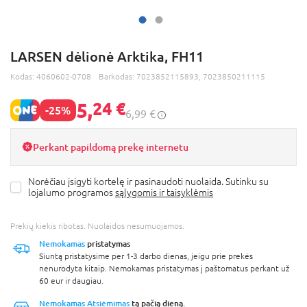
LARSEN dėlionė Arktika, FH11
Kodas:
4060602-0708
Barkodas:
7023852115893, 7023850211115
5,
24 €
-25%
6,99 €
Perkant papildomą prekę internetu
Norėčiau įsigyti kortelę ir pasinaudoti nuolaida. Sutinku su
lojalumo programos
sąlygomis ir taisyklėmis
Prekių kiekis ribotas. Nuolaidos nesumuojamos.
Nemokamas
pristatymas
Siuntą pristatysime per 1-3 darbo dienas, jeigu prie prekės
nenurodyta kitaip. Nemokamas pristatymas į paštomatus perkant už
60 eur ir daugiau.
Nemokamas Atsiėmimas
tą pačią dieną.