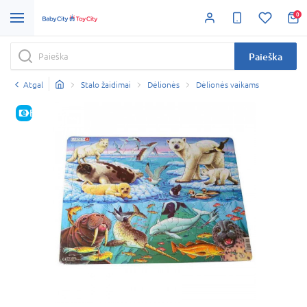
0
Paieška
Atgal
Stalo žaidimai
Dėlionės
Dėlionės vaikams
E-KAINA