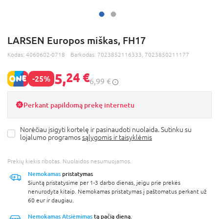
LARSEN Europos miškas, FH17
Kodas:
4060602-0718
Barkodas:
7023852116333, 7023850211177
5,
24 €
-25%
6,99 €
Perkant papildomą prekę internetu
Norėčiau įsigyti kortelę ir pasinaudoti nuolaida. Sutinku su
lojalumo programos
sąlygomis ir taisyklėmis
Prekių kiekis ribotas. Nuolaidos nesumuojamos.
Nemokamas
pristatymas
Siuntą pristatysime per 1-3 darbo dienas, jeigu prie prekės
nenurodyta kitaip. Nemokamas pristatymas į paštomatus perkant už
60 eur ir daugiau.
Nemokamas Atsiėmimas
tą pačią dieną.