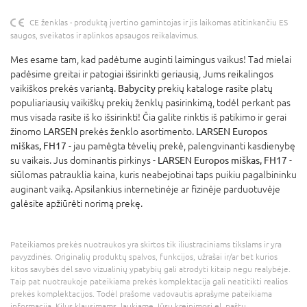
CE ženklas - produktą įvertino gamintojas ir jis laikomas atitinkančiu ES
saugos, sveikatos ir aplinkos apsaugos reikalavimus.
Mes esame tam, kad padėtume auginti laimingus vaikus! Tad mielai
padėsime greitai ir patogiai išsirinkti geriausią, Jums reikalingos
vaikiškos prekės variantą.
Babycity
prekių kataloge rasite platų
populiariausių vaikiškų prekių ženklų pasirinkimą, todėl perkant pas
mus visada rasite iš ko išsirinkti! Čia galite rinktis iš patikimo ir gerai
žinomo
LARSEN
prekės ženklo asortimento.
LARSEN Europos
miškas, FH17
- jau pamėgta tėvelių prekė, palengvinanti kasdienybę
su vaikais. Jus dominantis pirkinys -
LARSEN Europos miškas, FH17
-
siūlomas patrauklia kaina, kuris neabejotinai taps puikiu pagalbininku
auginant vaiką. Apsilankius internetinėje ar fizinėje parduotuvėje
galėsite apžiūrėti norimą prekę.
Pateikiamos prekės nuotraukos yra skirtos tik iliustraciniams tikslams ir yra
pavyzdinės. Originalių produktų spalvos, funkcijos, užrašai ir/ar bet kurios
kitos savybės dėl savo vizualinių ypatybių gali atrodyti kitaip negu realybėje.
Taip pat nuotraukoje pateikiama prekės komplektacija gali neatitikti realios
prekės komplektacijos. Todėl prašome vadovautis aprašyme pateikiama
informacija. Kilus klausimams, laukiame Jūsų kreipimosi el. paštu