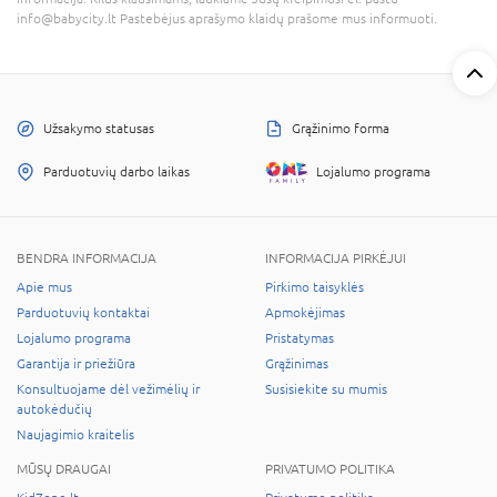
info@babycity.lt Pastebėjus aprašymo klaidų prašome mus informuoti.
Užsakymo statusas
Grąžinimo forma
Parduotuvių darbo laikas
Lojalumo programa
BENDRA INFORMACIJA
INFORMACIJA PIRKĖJUI
Apie mus
Pirkimo taisyklės
Parduotuvių kontaktai
Apmokėjimas
Lojalumo programa
Pristatymas
Garantija ir priežiūra
Grąžinimas
Konsultuojame dėl vežimėlių ir
Susisiekite su mumis
autokėdučių
Naujagimio kraitelis
MŪSŲ DRAUGAI
PRIVATUMO POLITIKA