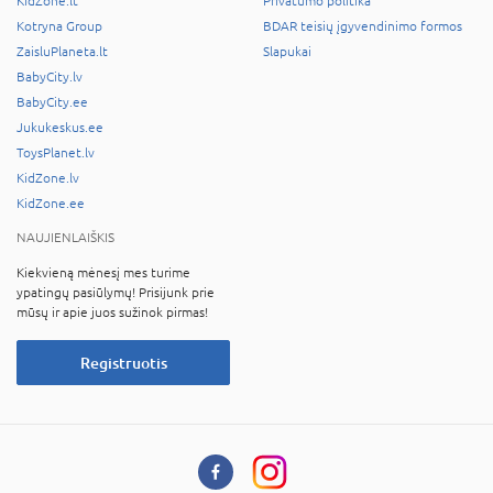
KidZone.lt
Privatumo politika
Kotryna Group
BDAR teisių įgyvendinimo formos
ZaisluPlaneta.lt
Slapukai
BabyCity.lv
BabyCity.ee
Jukukeskus.ee
ToysPlanet.lv
KidZone.lv
KidZone.ee
NAUJIENLAIŠKIS
Kiekvieną mėnesį mes turime
ypatingų pasiūlymų! Prisijunk prie
mūsų ir apie juos sužinok pirmas!
Registruotis