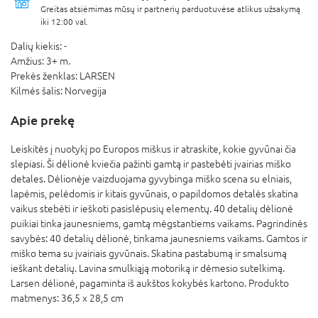
Greitas atsiėmimas mūsų ir partnerių parduotuvėse atlikus užsakymą
iki 12:00 val.
Dalių kiekis:
-
Amžius:
3+ m.
Prekės ženklas:
LARSEN
Kilmės šalis:
Norvegija
Apie prekę
Leiskitės į nuotykį po Europos miškus ir atraskite, kokie gyvūnai čia
slepiasi. Ši dėlionė kviečia pažinti gamtą ir pastebėti įvairias miško
detales. Dėlionėje vaizduojama gyvybinga miško scena su elniais,
lapėmis, pelėdomis ir kitais gyvūnais, o papildomos detalės skatina
vaikus stebėti ir ieškoti pasislėpusių elementų. 40 detalių dėlionė
puikiai tinka jaunesniems, gamtą mėgstantiems vaikams. Pagrindinės
savybės: 40 detalių dėlionė, tinkama jaunesniems vaikams. Gamtos ir
miško tema su įvairiais gyvūnais. Skatina pastabumą ir smalsumą
ieškant detalių. Lavina smulkiąją motoriką ir dėmesio sutelkimą.
Larsen dėlionė, pagaminta iš aukštos kokybės kartono. Produkto
matmenys: 36,5 x 28,5 cm