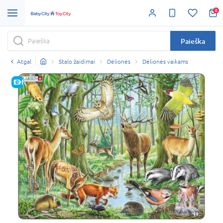
0
Paieška
Atgal
Stalo žaidimai
Dėlionės
Dėlionės vaikams
E-KAINA