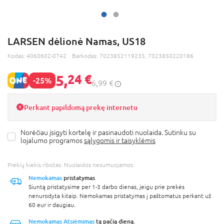
LARSEN dėlionė Namas, US18
Kodas:
4060602-0742
Barkodas:
7023852119235, 7023850220186
5,
24 €
-25%
6,99 €
Perkant papildomą prekę internetu
Norėčiau įsigyti kortelę ir pasinaudoti nuolaida. Sutinku su
lojalumo programos
sąlygomis ir taisyklėmis
Prekių kiekis ribotas. Nuolaidos nesumuojamos.
Nemokamas
pristatymas
Siuntą pristatysime per 1-3 darbo dienas, jeigu prie prekės
nenurodyta kitaip. Nemokamas pristatymas į paštomatus perkant už
60 eur ir daugiau.
Nemokamas Atsiėmimas
tą pačią dieną.