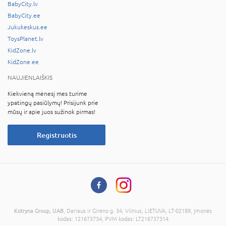
BabyCity.lv
BabyCity.ee
Jukukeskus.ee
ToysPlanet.lv
KidZone.lv
KidZone.ee
NAUJIENLAIŠKIS
Kiekvieną mėnesį mes turime
ypatingų pasiūlymų! Prisijunk prie
mūsų ir apie juos sužinok pirmas!
Registruotis
Kotryna Group, UAB
, Dariaus ir Girėno g. 34, Vilnius, LIETUVA, LT-02189, Įmonės
kodas: 121673734, PVM kodas: LT216737314