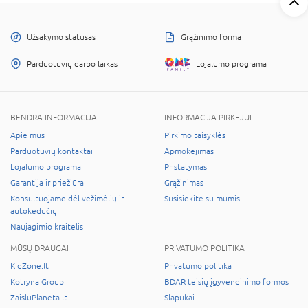
Užsakymo statusas
Grąžinimo forma
Parduotuvių darbo laikas
Lojalumo programa
BENDRA INFORMACIJA
INFORMACIJA PIRKĖJUI
Apie mus
Pirkimo taisyklės
Parduotuvių kontaktai
Apmokėjimas
Lojalumo programa
Pristatymas
Garantija ir priežiūra
Grąžinimas
Konsultuojame dėl vežimėlių ir
Susisiekite su mumis
autokėdučių
Naujagimio kraitelis
MŪSŲ DRAUGAI
PRIVATUMO POLITIKA
KidZone.lt
Privatumo politika
Kotryna Group
BDAR teisių įgyvendinimo formos
ZaisluPlaneta.lt
Slapukai