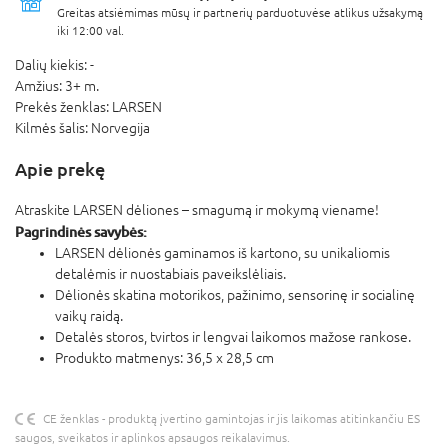
Greitas atsiėmimas mūsų ir partnerių parduotuvėse atlikus užsakymą
iki 12:00 val.
Dalių kiekis:
-
Amžius:
3+ m.
Prekės ženklas:
LARSEN
Kilmės šalis:
Norvegija
Apie prekę
Atraskite LARSEN dėliones – smagumą ir mokymą viename!
Pagrindinės savybės:
LARSEN dėlionės gaminamos iš kartono, su unikaliomis
detalėmis ir nuostabiais paveikslėliais.
Dėlionės skatina motorikos, pažinimo, sensorinę ir socialinę
vaikų raidą.
Detalės storos, tvirtos ir lengvai laikomos mažose rankose.
Produkto matmenys: 36,5 x 28,5 cm
CE ženklas - produktą įvertino gamintojas ir jis laikomas atitinkančiu ES
saugos, sveikatos ir aplinkos apsaugos reikalavimus.