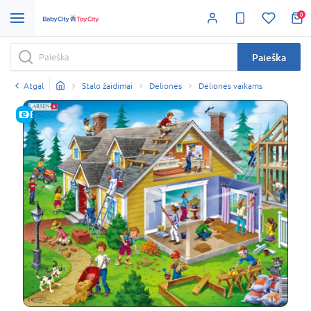
0
Paieška
Atgal
Stalo žaidimai
Dėlionės
Dėlionės vaikams
E-KAINA