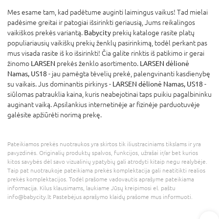
Mes esame tam, kad padėtume auginti laimingus vaikus! Tad mielai
padėsime greitai ir patogiai išsirinkti geriausią, Jums reikalingos
vaikiškos prekės variantą.
Babycity
prekių kataloge rasite platų
populiariausių vaikiškų prekių ženklų pasirinkimą, todėl perkant pas
mus visada rasite iš ko išsirinkti! Čia galite rinktis iš patikimo ir gerai
žinomo
LARSEN
prekės ženklo asortimento.
LARSEN dėlionė
Namas, US18
- jau pamėgta tėvelių prekė, palengvinanti kasdienybę
su vaikais. Jus dominantis pirkinys -
LARSEN dėlionė Namas, US18
-
siūlomas patrauklia kaina, kuris neabejotinai taps puikiu pagalbininku
auginant vaiką. Apsilankius internetinėje ar fizinėje parduotuvėje
galėsite apžiūrėti norimą prekę.
Pateikiamos prekės nuotraukos yra skirtos tik iliustraciniams tikslams ir yra
pavyzdinės. Originalių produktų spalvos, funkcijos, užrašai ir/ar bet kurios
kitos savybės dėl savo vizualinių ypatybių gali atrodyti kitaip negu realybėje.
Taip pat nuotraukoje pateikiama prekės komplektacija gali neatitikti realios
prekės komplektacijos. Todėl prašome vadovautis aprašyme pateikiama
informacija. Kilus klausimams, laukiame Jūsų kreipimosi el. paštu
info@babycity.lt Pastebėjus aprašymo klaidų prašome mus informuoti.