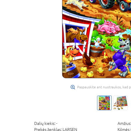
Paspauskite ant nuotraukos, kad p
Dalių kiekis:
-
Amžius
Prekės ženklas:
LARSEN
Kilmės 