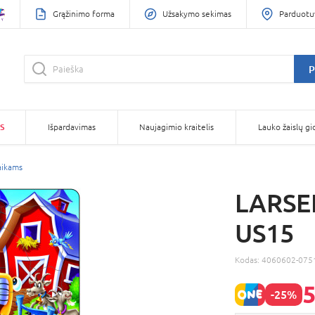
Grąžinimo forma
Užsakymo sekimas
Parduotu
P
S
Išpardavimas
Naujagimio kraitelis
Lauko žaislų gi
aikams
LARSEN
US15
Kodas:
4060602-075
5
-25%