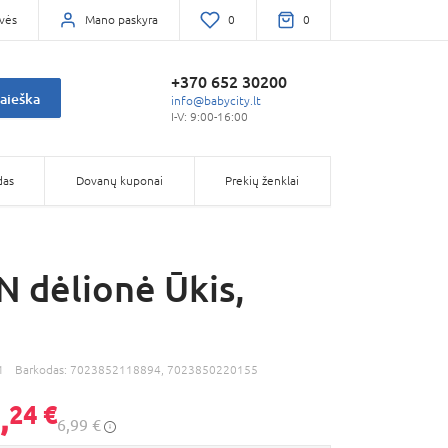
vės
Mano paskyra
0
0
+370 652 30200
aieška
info@babycity.lt
I-V: 9:00-16:00
das
Dovanų kuponai
Prekių ženklai
 dėlionė Ūkis,
1
Barkodas:
7023852118894, 7023850220155
,
24 €
6,99 €