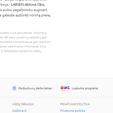
rkinys -
LARSEN dėlionė Ūkis,
aps puikiu pagalbininku auginant
je galėsite apžiūrėti norimą prekę.
kslams ir yra pavyzdinės. Originalių
bės dėl savo vizualinių ypatybių gali
a prekės komplektacija gali neatitikti
šyme pateikiama informacija. Kilus
.lt
Pastebėjus aprašymo klaidų
Parduotuvių darbo laikas
Lojalumo programa
MŪSŲ DRAUGAI
PRIVATUMO POLITIKA
KidZone.lt
Privatumo politika