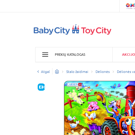
AKCIJO
PREKIŲ KATALOGAS
Atgal
Stalo žaidimai
Dėlionės
Dėlionės v
E-KAINA