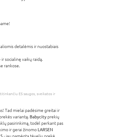
name!
liomis detalėmis ir nuostabiais
r socialinę vaikų raidą.
se rankose.
atitinkančiu ES saugos, sveikatos ir
! Tad mielai padėsime greitai ir
 prekės variantą.
Babycity
prekių
nklų pasirinkimą, todėl perkant pas
atikimo ir gerai žinomo
LARSEN
15
- jau pamėgta tėvelių prekė,