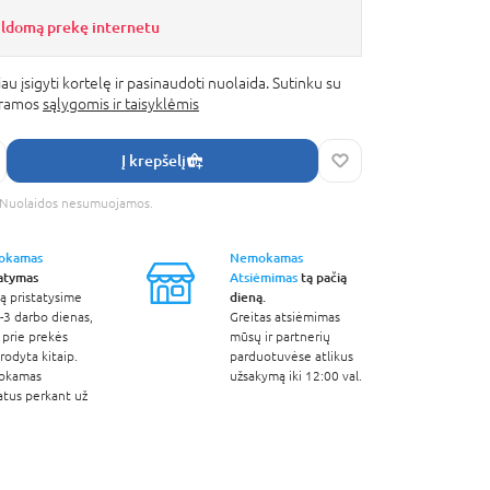
ildomą prekę internetu
au įsigyti kortelę ir pasinaudoti nuolaida. Sutinku su
gramos
sąlygomis ir taisyklėmis
Į krepšelį
s. Nuolaidos nesumuojamos.
okamas
Nemokamas
tatymas
Atsiėmimas
tą pačią
dieną.
ą pristatysime
-3 darbo dienas,
Greitas atsiėmimas
 prie prekės
mūsų ir partnerių
odyta kitaip.
parduotuvėse atlikus
okamas
užsakymą iki 12:00 val.
atus perkant už