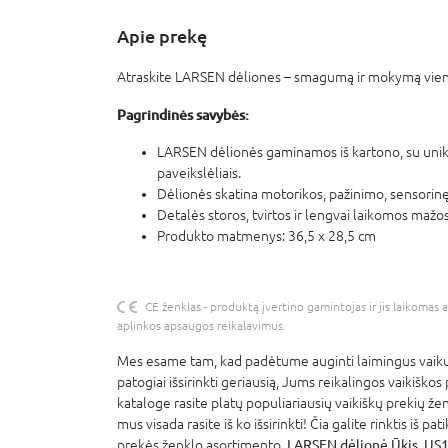
Apie prekę
Atraskite LARSEN dėliones – smagumą ir mokymą vie
Pagrindinės savybės:
LARSEN dėlionės gaminamos iš kartono, su unika
paveikslėliais.
Dėlionės skatina motorikos, pažinimo, sensorinę i
Detalės storos, tvirtos ir lengvai laikomos mažo
Produkto matmenys: 36,5 x 28,5 cm
CE ženklas - produktą įvertino gamintojas ir jis laikomas 
aplinkos apsaugos reikalavimus.
Mes esame tam, kad padėtume auginti laimingus vaikus
patogiai išsirinkti geriausią, Jums reikalingos vaikiškos
kataloge rasite platų populiariausių vaikiškų prekių že
mus visada rasite iš ko išsirinkti! Čia galite rinktis iš p
prekės ženklo asortimento.
LARSEN dėlionė Ūkis, US