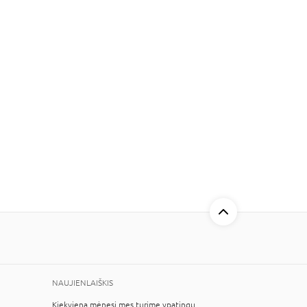
NAUJIENLAIŠKIS
Kiekvieną mėnesį mes turime ypatingų