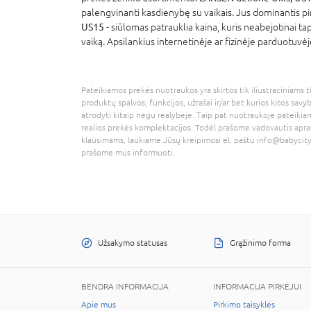
palengvinanti kasdienybę su vaikais. Jus dominantis pi
US15
- siūlomas patrauklia kaina, kuris neabejotinai t
vaiką. Apsilankius internetinėje ar fizinėje parduotuvė
Pateikiamos prekės nuotraukos yra skirtos tik iliustraciniams ti
produktų spalvos, funkcijos, užrašai ir/ar bet kurios kitos savy
atrodyti kitaip negu realybėje. Taip pat nuotraukoje pateikiam
realios prekės komplektacijos. Todėl prašome vadovautis apra
klausimams, laukiame Jūsų kreipimosi el. paštu
info@babycity
prašome mus informuoti.
Užsakymo statusas
Grąžinimo forma
BENDRA INFORMACIJA
INFORMACIJA PIRKĖJUI
Apie mus
Pirkimo taisyklės