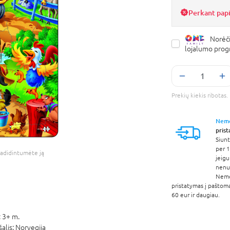
Perkant pap
Norėči
lojalumo pro
Prekių kiekis ribota
Nem
pris
Siunt
per 1
adidintumėte ją
jeigu
nenur
Nem
pristatymas į paštom
60 eur ir daugiau.
:
3+ m.
šalis:
Norvegija