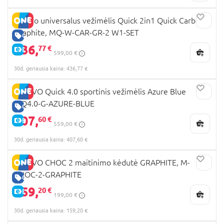
Muuvo universalus vežimėlis Quick 2in1 Quick Carbon
Graphite, MQ-W-CAR-GR-2 W1-SET
GERA KAINA
436,
77 €
E-KAINA
599,00 €
30d. geriausia kaina: 436,77 €
MUUVO Quick 4.0 sportinis vežimėlis Azure Blue
MQ4.0-G-AZURE-BLUE
GERA KAINA
407,
60 €
E-KAINA
559,00 €
30d. geriausia kaina: 407,60 €
MUUVO CHOC 2 maitinimo kėdutė GRAPHITE, M-
CHOC-2-GRAPHITE
GERA KAINA
159,
20 €
E-KAINA
199,00 €
30d. geriausia kaina: 159,20 €