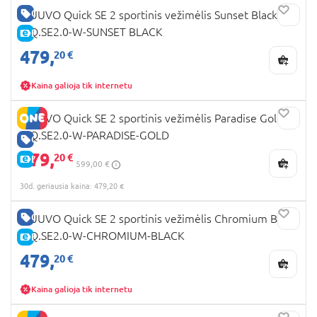
GERA KAINA
MUUVO Quick SE 2 sportinis vežimėlis Sunset Black
MQ.SE2.0-W-SUNSET BLACK
E-KAINA
479,
20 €
Kaina galioja tik internetu
MUUVO Quick SE 2 sportinis vežimėlis Paradise Gold
MQ.SE2.0-W-PARADISE-GOLD
GERA KAINA
479,
20 €
E-KAINA
599,00 €
30d. geriausia kaina: 479,20 €
GERA KAINA
MUUVO Quick SE 2 sportinis vežimėlis Chromium Black
MQ.SE2.0-W-CHROMIUM-BLACK
E-KAINA
479,
20 €
Kaina galioja tik internetu