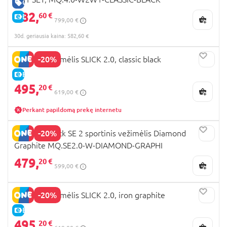
GERA KAINA
582,
60 €
E-KAINA
799,00 €
30d. geriausia kaina: 582,60 €
-20%
MUUVO vežimėlis SLICK 2.0, classic black
E-KAINA
495,
20 €
619,00 €
Perkant papildomą prekę internetu
-20%
MUUVO Quick SE 2 sportinis vežimėlis Diamond
Graphite MQ.SE2.0-W-DIAMOND-GRAPHI
479,
20 €
599,00 €
-20%
MUUVO vežimėlis SLICK 2.0, iron graphite
E-KAINA
495,
20 €