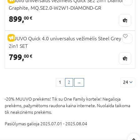
Muuvo universalus vežimėlis Quick SE2 2in1 Diamond
Graphite, MQ.SE2.0-W2W1-DIAMOND-GR
899,
00 €
IŠPARDAVIMAS
MUUVO Quick 4.0 universalus vežimėlis Steel Grey
2in1 SET
799,
00 €
1
2
→
24
-20% MUUVO prekėms! Tik su One Family kortele! Negalioja
prekėms, pažymėtoms raudona kaina internete. Nuolaida taikoma
tik neakcinėms prekėms.
Pasiūlymas galioja 2025.07.01 - 2025.08.04