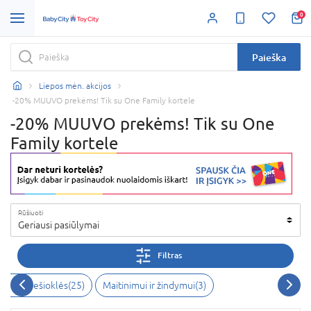
0
Paieška
Liepos mėn. akcijos
-20% MUUVO prekėms! Tik su One Family kortele
-20% MUUVO prekėms! Tik su One
Family kortele
Rūšiuoti
Geriausi pasiūlymai
Filtras
liai ir nešioklės
(
25
)
Maitinimui ir žindymui
(
3
)