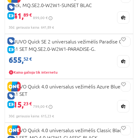
Black, MQ.SE2.0-W2W1-SUNSET BLAC
GERA KAINA
641,
89 €
E-KAINA
899,00 €
30d. geriausia kaina: 641,89 €
GERA KAINA
MUUVO Quick SE 2 universalus vežimėlis Paradise Gold
2in1 SET MQ.SE2.0-W2W1-PARADISE-G.
E-KAINA
655,
52 €
Kaina galioja tik internetu
MUUVO Quick 4.0 universalus vežimėlis Azure Blue
2in1 SET
GERA KAINA
615,
23 €
E-KAINA
799,00 €
30d. geriausia kaina: 615,23 €
MUUVO Quick 4.0 universalus vežimėlis Classic Black
2in1 SET, MQ.4.0-W2W1-CLASSIC-BLACK