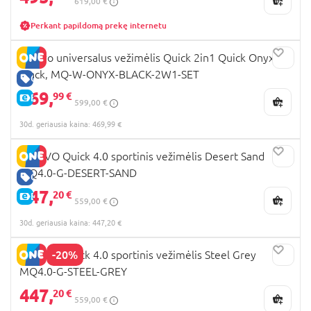
619,00 €
Perkant papildomą prekę internetu
Muuvo universalus vežimėlis Quick 2in1 Quick Onyx
Black, MQ-W-ONYX-BLACK-2W1-SET
GERA KAINA
469,
99 €
E-KAINA
599,00 €
30d. geriausia kaina: 469,99 €
MUUVO Quick 4.0 sportinis vežimėlis Desert Sand
MQ4.0-G-DESERT-SAND
GERA KAINA
447,
20 €
E-KAINA
559,00 €
30d. geriausia kaina: 447,20 €
-20%
MUUVO Quick 4.0 sportinis vežimėlis Steel Grey
MQ4.0-G-STEEL-GREY
447,
20 €
559,00 €