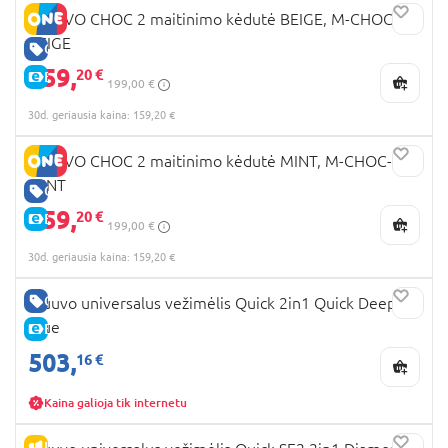
MUUVO CHOC 2 maitinimo kėdutė BEIGE, M-CHOC-2-
BEIGE
GERA KAINA
159,
20 €
E-KAINA
199,00 €
30d. geriausia kaina: 159,20 €
MUUVO CHOC 2 maitinimo kėdutė MINT, M-CHOC-2-
MINT
GERA KAINA
159,
20 €
E-KAINA
199,00 €
30d. geriausia kaina: 159,20 €
GERA KAINA
Muuvo universalus vežimėlis Quick 2in1 Quick Deep
Blue
E-KAINA
503,
16 €
Kaina galioja tik internetu
IŠPARDAVIMAS