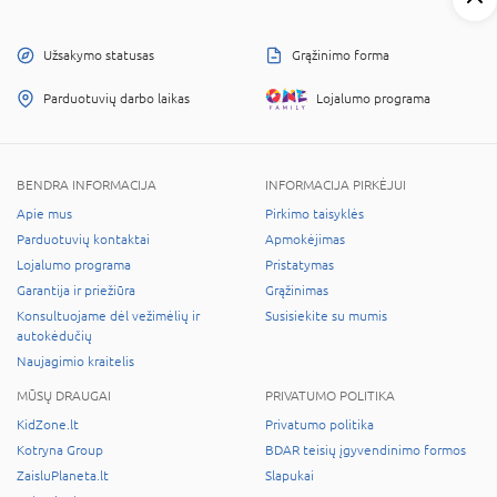
Užsakymo statusas
Grąžinimo forma
Parduotuvių darbo laikas
Lojalumo programa
BENDRA INFORMACIJA
INFORMACIJA PIRKĖJUI
Apie mus
Pirkimo taisyklės
Parduotuvių kontaktai
Apmokėjimas
Lojalumo programa
Pristatymas
Garantija ir priežiūra
Grąžinimas
Konsultuojame dėl vežimėlių ir
Susisiekite su mumis
autokėdučių
Naujagimio kraitelis
MŪSŲ DRAUGAI
PRIVATUMO POLITIKA
KidZone.lt
Privatumo politika
Kotryna Group
BDAR teisių įgyvendinimo formos
ZaisluPlaneta.lt
Slapukai