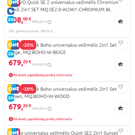
MUUVO Quick SE 2 universalus vežimėlis Chromium
Black 2in1 SET MQ.SE2.0-W2W1-CHROMIUM BL
GERA KAINA
708,
00 €
E-KAINA
899,00 €
30d. geriausia kaina: 708,00 €
-20%
MUUVO Quick Boho universalus vežimėlis 2in1 Set
beige, MQ.BOHO-W-BEIGE
E-KAINA
679,
20 €
849,00 €
Perkant papildomą prekę internetu
-20%
MUUVO Quick Boho universalus vežimėlis 2in1 Set
brown, MQ.BOHO-W-WOOD
E-KAINA
679,
20 €
849,00 €
Perkant papildomą prekę internetu
Muuvo universalus vežimėlis Quick SE2 2in1 Sunset