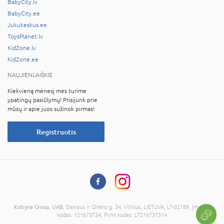
BabyCity.lv
BabyCity.ee
Jukukeskus.ee
ToysPlanet.lv
KidZone.lv
KidZone.ee
NAUJIENLAIŠKIS
Kiekvieną mėnesį mes turime
ypatingų pasiūlymų! Prisijunk prie
mūsų ir apie juos sužinok pirmas!
Registruotis
Kotryna Group, UAB
, Dariaus ir Girėno g. 34, Vilnius, LIETUVA, LT-02189, Įmonės
kodas: 121673734, PVM kodas: LT216737314