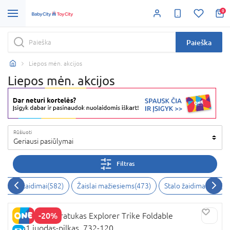
0
Paieška
Liepos mėn. akcijos
Liepos mėn. akcijos
Rūšiuoti
Geriausi pasiūlymai
Filtras
eiksmo žaidimai
(
582
)
Žaislai mažiesiems
(
473
)
Stalo žaidimai
(
470
)
-20%
GLOBBER triratukas Explorer Trike Foldable
4in1,juodas-pilkas, 732-120