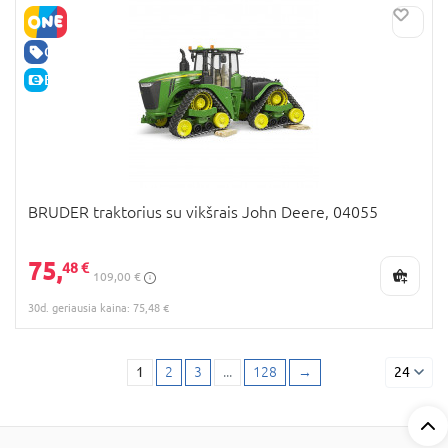
GERA KAINA
E-KAINA
BRUDER traktorius su vikšrais John Deere, 04055
75,
48 €
109,00 €
30d. geriausia kaina: 75,48 €
1
2
3
...
128
→
24