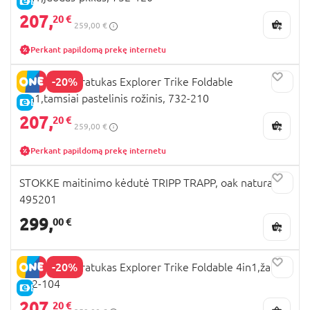
E-KAINA
207,
20 €
259,00 €
Perkant papildomą prekę internetu
-20%
GLOBBER triratukas Explorer Trike Foldable
4in1,tamsiai pastelinis rožinis, 732-210
E-KAINA
207,
20 €
259,00 €
Perkant papildomą prekę internetu
STOKKE maitinimo kėdutė TRIPP TRAPP, oak natural,
495201
299,
00 €
-20%
GLOBBER triratukas Explorer Trike Foldable 4in1,žalias,
732-104
E-KAINA
207,
20 €