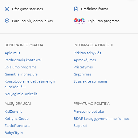
Užsakymo statusas
Grąžinimo forma
Parduotuvių darbo laikas
Lojalumo programa
BENDRA INFORMACIJA
INFORMACIJA PIRKĖJUI
Apie mus
Pirkimo taisyklės
Parduotuvių kontaktai
Apmokėjimas
Lojalumo programa
Pristatymas
Garantija ir priežiūra
Grąžinimas
Konsultuojame dėl vežimėlių ir
Susisiekite su mumis
autokėdučių
Naujagimio kraitelis
MŪSŲ DRAUGAI
PRIVATUMO POLITIKA
KidZone.lt
Privatumo politika
Kotryna Group
BDAR teisių įgyvendinimo formos
ZaisluPlaneta.lt
Slapukai
BabyCity.lv