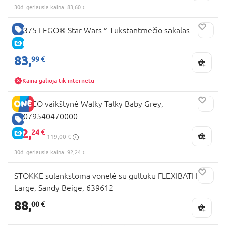
30d. geriausia kaina: 83,60 €
GERA KAINA
75375 LEGO® Star Wars™ Tūkstantmečio sakalas
E-KAINA
83,
99 €
Kaina galioja tik internetu
CHICCO vaikštynė Walky Talky Baby Grey,
07079540470000
GERA KAINA
92,
24 €
E-KAINA
119,00 €
30d. geriausia kaina: 92,24 €
STOKKE sulankstoma vonelė su gultuku FLEXIBATH X-
Large, Sandy Beige, 639612
88,
00 €