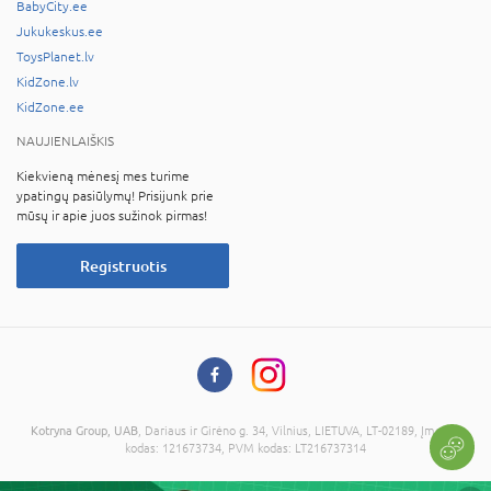
BabyCity.ee
Jukukeskus.ee
ToysPlanet.lv
KidZone.lv
KidZone.ee
NAUJIENLAIŠKIS
Kiekvieną mėnesį mes turime
ypatingų pasiūlymų! Prisijunk prie
mūsų ir apie juos sužinok pirmas!
Registruotis
Kotryna Group, UAB
, Dariaus ir Girėno g. 34, Vilnius, LIETUVA, LT-02189, Įmonės
kodas: 121673734, PVM kodas: LT216737314
© 2026 Visos teisės saugomos. Kopijuoti informaciją be administracijos sutikimo