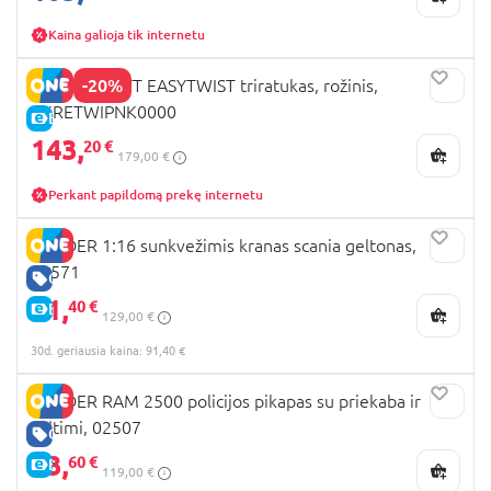
Kaina galioja tik internetu
-20%
KINDERKRAFT EASYTWIST triratukas, rožinis,
KKRETWIPNK0000
E-KAINA
143,
20 €
179,00 €
Perkant papildomą prekę internetu
BRUDER 1:16 sunkvežimis kranas scania geltonas,
03571
GERA KAINA
91,
40 €
E-KAINA
129,00 €
30d. geriausia kaina: 91,40 €
BRUDER RAM 2500 policijos pikapas su priekaba ir
valtimi, 02507
GERA KAINA
83,
60 €
E-KAINA
119,00 €