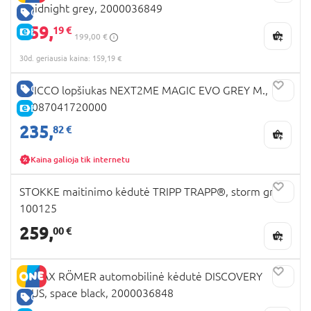
, midnight grey, 2000036849
GERA KAINA
159,
19 €
E-KAINA
199,00 €
30d. geriausia kaina: 159,19 €
GERA KAINA
CHICCO lopšiukas NEXT2ME MAGIC EVO GREY M.,
07087041720000
E-KAINA
235,
82 €
Kaina galioja tik internetu
STOKKE maitinimo kėdutė TRIPP TRAPP®, storm grey,
100125
259,
00 €
BRITAX RÖMER automobilinė kėdutė DISCOVERY
PLUS, space black, 2000036848
GERA KAINA