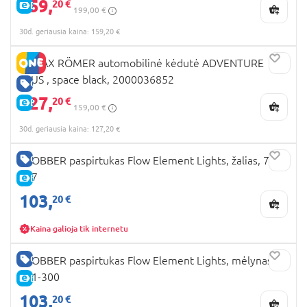
159,
20 €
E-KAINA
199,00 €
30d. geriausia kaina: 159,20 €
BRITAX RÖMER automobilinė kėdutė ADVENTURE
PLUS , space black, 2000036852
GERA KAINA
127,
20 €
E-KAINA
159,00 €
30d. geriausia kaina: 127,20 €
GERA KAINA
GLOBBER paspirtukas Flow Element Lights, žalias, 721-
307
E-KAINA
103,
20 €
Kaina galioja tik internetu
GERA KAINA
GLOBBER paspirtukas Flow Element Lights, mėlynas,
721-300
E-KAINA
103,
20 €