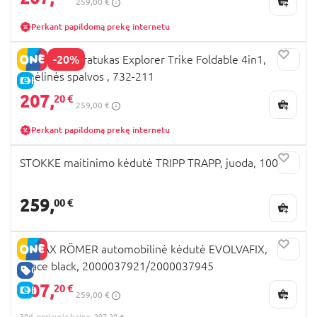
259,00 €
Perkant papildomą prekę internetu
-20%
GLOBBER triratukas Explorer Trike Foldable 4in1,
smėlinės spalvos , 732-211
E-KAINA
207,
20 €
259,00 €
Perkant papildomą prekę internetu
STOKKE maitinimo kėdutė TRIPP TRAPP, juoda, 100103
259,
00 €
BRITAX RÖMER automobilinė kėdutė EVOLVAFIX,
space black, 2000037921/2000037945
GERA KAINA
207,
20 €
E-KAINA
259,00 €
30d. geriausia kaina: 207,20 €