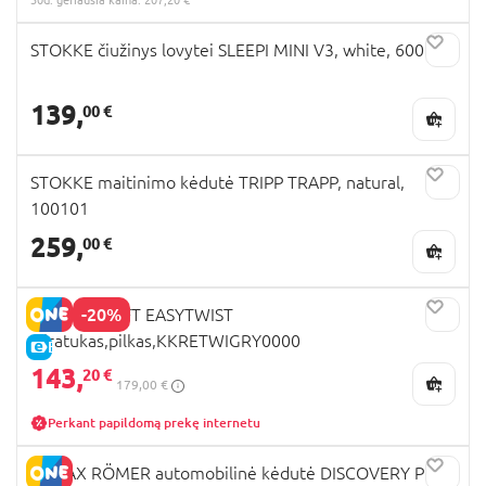
STOKKE čiužinys lovytei SLEEPI MINI V3, white, 600101
139,
00 €
STOKKE maitinimo kėdutė TRIPP TRAPP, natural,
100101
259,
00 €
-20%
KINDERKRAFT EASYTWIST
triratukas,pilkas,KKRETWIGRY0000
E-KAINA
143,
20 €
179,00 €
Perkant papildomą prekę internetu
BRITAX RÖMER automobilinė kėdutė DISCOVERY PLUS