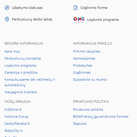
Užsakymo statusas
Grąžinimo forma
Parduotuvių darbo laikas
Lojalumo programa
BENDRA INFORMACIJA
INFORMACIJA PIRKĖJUI
Apie mus
Pirkimo taisyklės
Parduotuvių kontaktai
Apmokėjimas
Lojalumo programa
Pristatymas
Garantija ir priežiūra
Grąžinimas
Konsultuojame dėl vežimėlių ir
Susisiekite su mumis
autokėdučių
Naujagimio kraitelis
MŪSŲ DRAUGAI
PRIVATUMO POLITIKA
KidZone.lt
Privatumo politika
Kotryna Group
BDAR teisių įgyvendinimo formos
ZaisluPlaneta.lt
Slapukai
BabyCity.lv