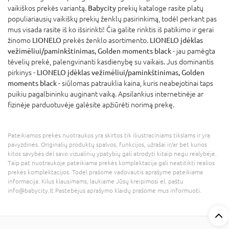
vaikiškos prekės variantą.
Babycity
prekių kataloge rasite platų
populiariausių vaikiškų prekių ženklų pasirinkimą, todėl perkant pas
mus visada rasite iš ko išsirinkti! Čia galite rinktis iš patikimo ir gerai
žinomo
LIONELO
prekės ženklo asortimento.
LIONELO įdėklas
vežimėliui/paminkštinimas, Golden moments black
- jau pamėgta
tėvelių prekė, palengvinanti kasdienybę su vaikais. Jus dominantis
pirkinys -
LIONELO įdėklas vežimėliui/paminkštinimas, Golden
moments black
- siūlomas patrauklia kaina, kuris neabejotinai taps
puikiu pagalbininku auginant vaiką. Apsilankius internetinėje ar
fizinėje parduotuvėje galėsite apžiūrėti norimą prekę.
Pateikiamos prekės nuotraukos yra skirtos tik iliustraciniams tikslams ir yra
pavyzdinės. Originalių produktų spalvos, funkcijos, užrašai ir/ar bet kurios
kitos savybės dėl savo vizualinių ypatybių gali atrodyti kitaip negu realybėje.
Taip pat nuotraukoje pateikiama prekės komplektacija gali neatitikti realios
prekės komplektacijos. Todėl prašome vadovautis aprašyme pateikiama
informacija. Kilus klausimams, laukiame Jūsų kreipimosi el. paštu
info@babycity.lt Pastebėjus aprašymo klaidų prašome mus informuoti.