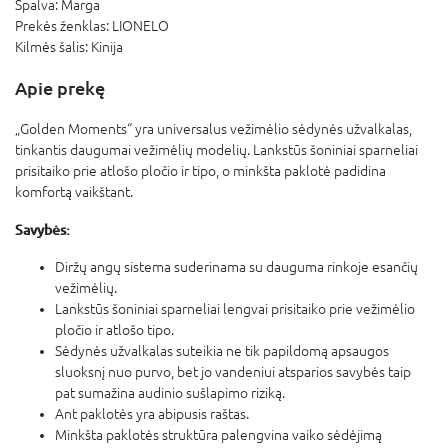
Spalva:
Marga
Prekės ženklas:
LIONELO
Kilmės šalis:
Kinija
Apie prekę
„Golden Moments“ yra universalus vežimėlio sėdynės užvalkalas,
tinkantis daugumai vežimėlių modelių. Lankstūs šoniniai sparneliai
prisitaiko prie atlošo pločio ir tipo, o minkšta paklotė padidina
komfortą vaikštant.
Savybės:
Diržų angų sistema suderinama su dauguma rinkoje esančių
vežimėlių.
Lankstūs šoniniai sparneliai lengvai prisitaiko prie vežimėlio
pločio ir atlošo tipo.
Sėdynės užvalkalas suteikia ne tik papildomą apsaugos
sluoksnį nuo purvo, bet jo vandeniui atsparios savybės taip
pat sumažina audinio sušlapimo riziką.
Ant paklotės yra abipusis raštas.
Minkšta paklotės struktūra palengvina vaiko sėdėjimą