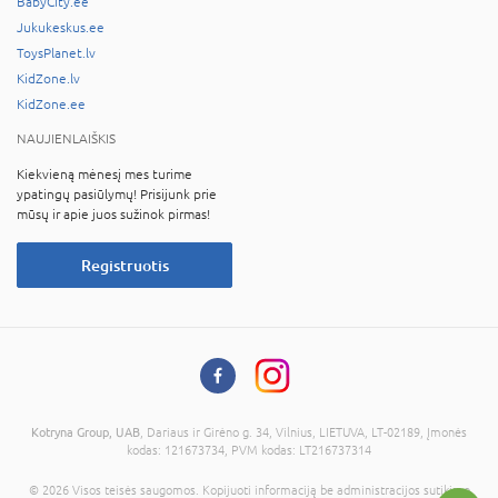
BabyCity.ee
Jukukeskus.ee
ToysPlanet.lv
KidZone.lv
KidZone.ee
NAUJIENLAIŠKIS
Kiekvieną mėnesį mes turime
ypatingų pasiūlymų! Prisijunk prie
mūsų ir apie juos sužinok pirmas!
Registruotis
Kotryna Group, UAB
, Dariaus ir Girėno g. 34, Vilnius, LIETUVA, LT-02189, Įmonės
kodas: 121673734, PVM kodas: LT216737314
© 2026 Visos teisės saugomos. Kopijuoti informaciją be administracijos sutikimo