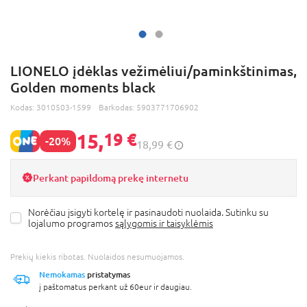
LIONELO įdėklas vežimėliui/paminkštinimas,
Golden moments black
Kodas:
3010503-1599
Barkodas:
5903771706902
15,
19 €
-20%
18,99 €
Perkant papildomą prekę internetu
Norėčiau įsigyti kortelę ir pasinaudoti nuolaida. Sutinku su
lojalumo programos
sąlygomis ir taisyklėmis
Prekių kiekis ribotas. Nuolaidos nesumuojamos.
Nemokamas
pristatymas
į paštomatus perkant už 60eur ir daugiau.