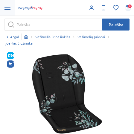
0
Paieška
Atgal
Vežimėliai ir nešioklės
Vežimėlių priedai
Įdėklai, čiužinukai
E-KAINA
TIK INTERNETU