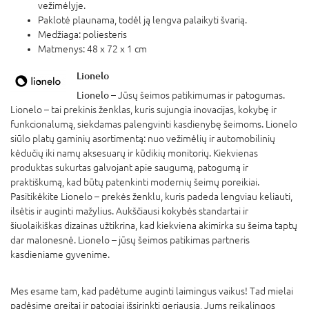
vežimėlyje.
Paklotė plaunama, todėl ją lengva palaikyti švarią.
Medžiaga: poliesteris
Matmenys: 48 x 72 x 1 cm
Lionelo
Lionelo
– Jūsų šeimos patikimumas ir patogumas.
Lionelo – tai prekinis ženklas, kuris sujungia inovacijas, kokybę ir
funkcionalumą, siekdamas palengvinti kasdienybę šeimoms. Lionelo
siūlo platų gaminių asortimentą: nuo vežimėlių ir automobilinių
kėdučių iki namų aksesuarų ir kūdikių monitorių. Kiekvienas
produktas sukurtas galvojant apie saugumą, patogumą ir
praktiškumą, kad būtų patenkinti modernių šeimų poreikiai.
Pasitikėkite Lionelo – prekės ženklu, kuris padeda lengviau keliauti,
ilsėtis ir auginti mažylius. Aukščiausi kokybės standartai ir
šiuolaikiškas dizainas užtikrina, kad kiekviena akimirka su šeima taptų
dar malonesnė. Lionelo – jūsų šeimos patikimas partneris
kasdieniame gyvenime.
Mes esame tam, kad padėtume auginti laimingus vaikus! Tad mielai
padėsime greitai ir patogiai išsirinkti geriausią, Jums reikalingos