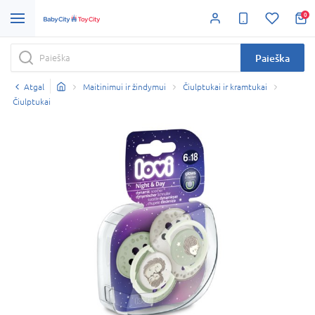
0
Paieška
Atgal
Maitinimui ir žindymui
Čiulptukai ir kramtukai
Čiulptukai