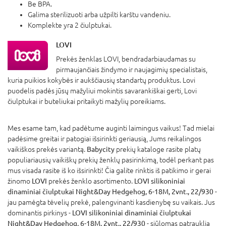
Be BPA.
Galima sterilizuoti arba užpilti karštu vandeniu.
Komplekte yra 2 čiulptukai.
LOVI
Prekės ženklas LOVI, bendradarbiaudamas su
pirmaujančiais žindymo ir naujagimių specialistais,
kuria puikios kokybės ir aukščiausių standartų produktus. Lovi
puodelis padės jūsų mažyliui mokintis savarankiškai gerti, Lovi
čiulptukai ir buteliukai pritaikyti mažylių poreikiams.
Mes esame tam, kad padėtume auginti laimingus vaikus! Tad mielai
padėsime greitai ir patogiai išsirinkti geriausią, Jums reikalingos
vaikiškos prekės variantą.
Babycity
prekių kataloge rasite platų
populiariausių vaikiškų prekių ženklų pasirinkimą, todėl perkant pas
mus visada rasite iš ko išsirinkti! Čia galite rinktis iš patikimo ir gerai
žinomo
LOVI
prekės ženklo asortimento.
LOVI silikoniniai
dinaminiai čiulptukai Night&Day Hedgehog, 6-18M, 2vnt., 22/930
-
jau pamėgta tėvelių prekė, palengvinanti kasdienybę su vaikais. Jus
dominantis pirkinys -
LOVI silikoniniai dinaminiai čiulptukai
Night&Day Hedgehog, 6-18M, 2vnt., 22/930
- siūlomas patrauklia