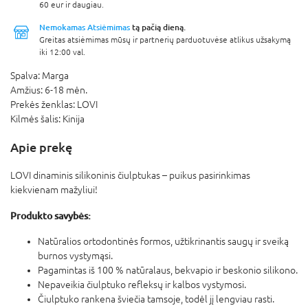
60 eur ir daugiau.
Nemokamas Atsiėmimas
tą pačią dieną.
Greitas atsiėmimas mūsų ir partnerių parduotuvėse atlikus užsakymą
iki 12:00 val.
Spalva:
Marga
Amžius:
6-18 mėn.
Prekės ženklas:
LOVI
Kilmės šalis:
Kinija
Apie prekę
LOVI dinaminis silikoninis čiulptukas – puikus pasirinkimas
kiekvienam mažyliui!
Produkto savybės:
Natūralios ortodontinės formos, užtikrinantis saugų ir sveiką
burnos vystymąsi.
Pagamintas iš 100 % natūralaus, bekvapio ir beskonio silikono.
Nepaveikia čiulptuko refleksų ir kalbos vystymosi.
Čiulptuko rankena šviečia tamsoje, todėl jį lengviau rasti.