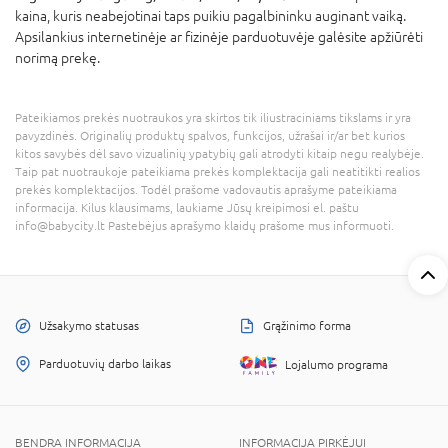
kaina, kuris neabejotinai taps puikiu pagalbininku auginant vaiką.
Apsilankius internetinėje ar fizinėje parduotuvėje galėsite apžiūrėti
norimą prekę.
Pateikiamos prekės nuotraukos yra skirtos tik iliustraciniams tikslams ir yra
pavyzdinės. Originalių produktų spalvos, funkcijos, užrašai ir/ar bet kurios
kitos savybės dėl savo vizualinių ypatybių gali atrodyti kitaip negu realybėje.
Taip pat nuotraukoje pateikiama prekės komplektacija gali neatitikti realios
prekės komplektacijos. Todėl prašome vadovautis aprašyme pateikiama
informacija. Kilus klausimams, laukiame Jūsų kreipimosi el. paštu
info@babycity.lt Pastebėjus aprašymo klaidų prašome mus informuoti.
Užsakymo statusas
Grąžinimo forma
Parduotuvių darbo laikas
Lojalumo programa
BENDRA INFORMACIJA
INFORMACIJA PIRKĖJUI