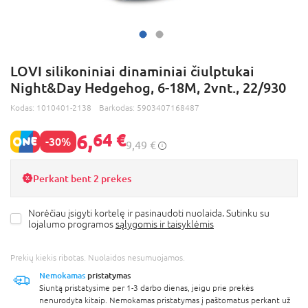
LOVI silikoniniai dinaminiai čiulptukai
Night&Day Hedgehog, 6-18M, 2vnt., 22/930
Kodas:
1010401-2138
Barkodas:
5903407168487
6,
64 €
-30%
9,49 €
Perkant bent 2 prekes
Norėčiau įsigyti kortelę ir pasinaudoti nuolaida. Sutinku su
lojalumo programos
sąlygomis ir taisyklėmis
Prekių kiekis ribotas. Nuolaidos nesumuojamos.
Nemokamas
pristatymas
Siuntą pristatysime per 1-3 darbo dienas, jeigu prie prekės
nenurodyta kitaip. Nemokamas pristatymas į paštomatus perkant už