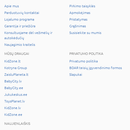
Apie mus
Pirkimo taisyklės
Parduotuvių kontaktai
Apmokėjimas
Lojalumo programa
Pristatymas
Garantija ir priežiūra
Grąžinimas
Konsultuojame dėl vežimėlių ir
Susisiekite su mumis
autokėdučių
Naujagimio kraitelis
MŪSŲ DRAUGAI
PRIVATUMO POLITIKA
KidZone.lt
Privatumo politika
Kotryna Group
BDAR teisių įgyvendinimo formos
ZaisluPlaneta.lt
Slapukai
BabyCity.lv
BabyCity.ee
Jukukeskus.ee
ToysPlanet.lv
KidZone.lv
KidZone.ee
NAUJIENLAIŠKIS