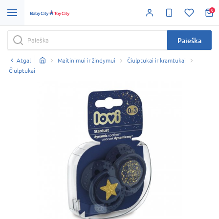
0
Paieška
Atgal
Maitinimui ir žindymui
Čiulptukai ir kramtukai
Čiulptukai