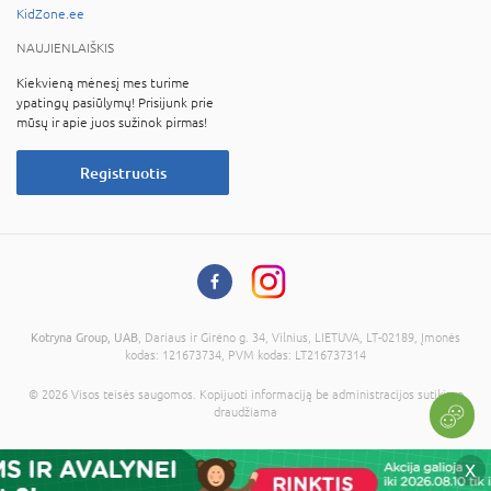
KidZone.ee
NAUJIENLAIŠKIS
Kiekvieną mėnesį mes turime
ypatingų pasiūlymų! Prisijunk prie
mūsų ir apie juos sužinok pirmas!
Registruotis
Kotryna Group, UAB
, Dariaus ir Girėno g. 34, Vilnius, LIETUVA, LT-02189, Įmonės
kodas: 121673734, PVM kodas: LT216737314
© 2026 Visos teisės saugomos. Kopijuoti informaciją be administracijos sutikimo
draudžiama
X
Į krepšelį