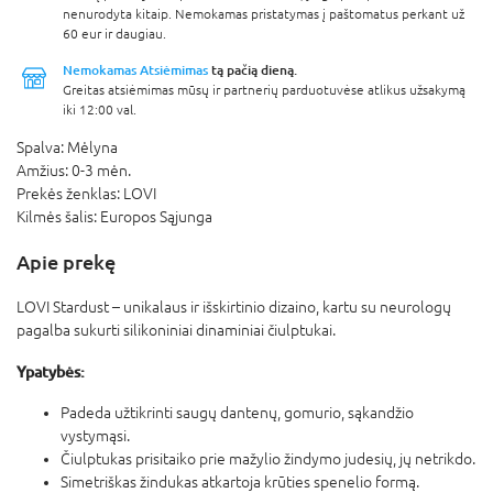
nenurodyta kitaip. Nemokamas pristatymas į paštomatus perkant už
60 eur ir daugiau.
Nemokamas Atsiėmimas
tą pačią dieną.
Greitas atsiėmimas mūsų ir partnerių parduotuvėse atlikus užsakymą
iki 12:00 val.
Spalva:
Mėlyna
Amžius:
0-3 mėn.
Prekės ženklas:
LOVI
Kilmės šalis:
Europos Sąjunga
Apie prekę
LOVI Stardust
–
unikalaus ir išskirtinio dizaino, kartu su neurologų
pagalba sukurti silikoniniai dinaminiai čiulptukai.
Ypatybės:
Padeda užtikrinti saugų dantenų, gomurio, sąkandžio
vystymąsi.
Čiulptukas prisitaiko prie mažylio žindymo judesių, jų netrikdo.
Simetriškas žindukas atkartoja krūties spenelio formą.