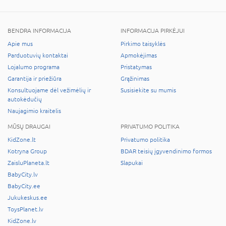
BENDRA INFORMACIJA
INFORMACIJA PIRKĖJUI
Apie mus
Pirkimo taisyklės
Parduotuvių kontaktai
Apmokėjimas
Lojalumo programa
Pristatymas
Garantija ir priežiūra
Grąžinimas
Konsultuojame dėl vežimėlių ir
Susisiekite su mumis
autokėdučių
Naujagimio kraitelis
MŪSŲ DRAUGAI
PRIVATUMO POLITIKA
KidZone.lt
Privatumo politika
Kotryna Group
BDAR teisių įgyvendinimo formos
ZaisluPlaneta.lt
Slapukai
BabyCity.lv
BabyCity.ee
Jukukeskus.ee
ToysPlanet.lv
KidZone.lv