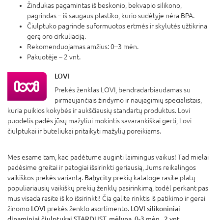
Žindukas pagamintas iš beskonio, bekvapio silikono,
pagrindas
–
iš saugaus plastiko, kurio sudėtyje nėra BPA.
Čiulptuko pagrinde suformuotos ertmės ir skylutės užtikrina
gerą oro cirkuliaciją.
Rekomenduojamas amžius: 0
–3
mėn.
Pakuotėje
–
2 vnt.
LOVI
Prekės ženklas LOVI, bendradarbiaudamas su
pirmaujančiais žindymo ir naujagimių specialistais,
kuria puikios kokybės ir aukščiausių standartų produktus. Lovi
puodelis padės jūsų mažyliui mokintis savarankiškai gerti, Lovi
čiulptukai ir buteliukai pritaikyti mažylių poreikiams.
Mes esame tam, kad padėtume auginti laimingus vaikus! Tad mielai
padėsime greitai ir patogiai išsirinkti geriausią, Jums reikalingos
vaikiškos prekės variantą.
Babycity
prekių kataloge rasite platų
populiariausių vaikiškų prekių ženklų pasirinkimą, todėl perkant pas
mus visada rasite iš ko išsirinkti! Čia galite rinktis iš patikimo ir gerai
žinomo
LOVI
prekės ženklo asortimento.
LOVI silikoniniai
dinaminiai čiulptukai STARDUST, mėlyna, 0-3 mėn., 2 vnt.,