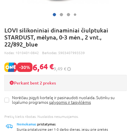
LOVI silikoniniai dinaminiai čiulptukai
STARDUST, mėlyna, 0-3 mėn., 2 vnt.,
22/892_blue
Kodas:
1010401-0842
Barkodas:
5903407993539
6,
64 €
-30%
9,49 €
Perkant bent 2 prekes
Norėčiau įsigyti kortelę ir pasinaudoti nuolaida. Sutinku su
lojalumo programos
sąlygomis ir taisyklėmis
Prekių kiekis ribotas. Nuolaidos nesumuojamos.
Nemokamas
pristatymas
Siuntą pristatysime per 1-3 darbo dienas, jeigu prie prekės