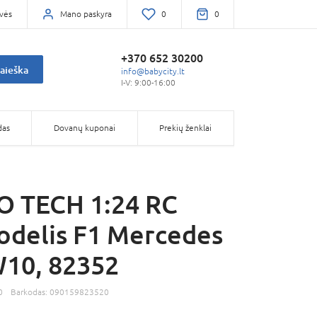
vės
Mano paskyra
0
0
+370 652 30200
aieška
info@babycity.lt
I-V: 9:00-16:00
das
Dovanų kuponai
Prekių ženklai
O TECH 1:24 RC
delis F1 Mercedes
10, 82352
0
Barkodas:
090159823520