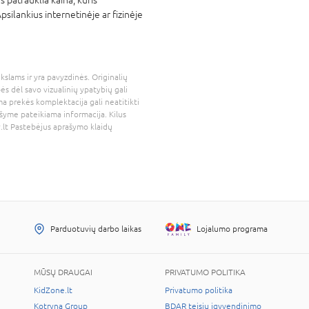
psilankius internetinėje ar fizinėje
kslams ir yra pavyzdinės. Originalių
bės dėl savo vizualinių ypatybių gali
a prekės komplektacija gali neatitikti
šyme pateikiama informacija. Kilus
.lt
Pastebėjus aprašymo klaidų
Parduotuvių darbo laikas
Lojalumo programa
MŪSŲ DRAUGAI
PRIVATUMO POLITIKA
KidZone.lt
Privatumo politika
Kotryna Group
BDAR teisių įgyvendinimo