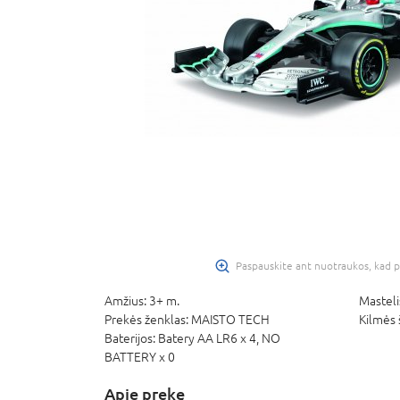
Paspauskite ant nuotraukos, kad p
Amžius:
3+ m.
Masteli
Prekės ženklas:
MAISTO TECH
Kilmės 
Baterijos:
Batery AA LR6 x 4,
NO
BATTERY x 0
Apie prekę