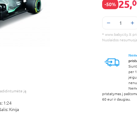
25,
0
-50%
* www.babycity.lt prie
Nuolaidos nesumuoj
Nem
pris
Siunt
per 1
jeigu
nenur
Nem
adidintumėte ją
pristatymas į paštom
60 eur ir daugiau.
s:
1:24
šalis:
Kinija