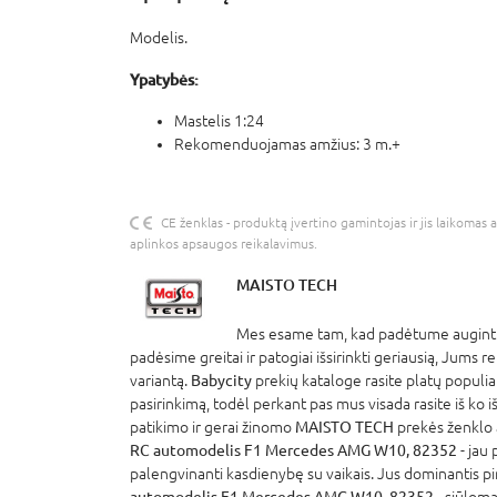
Modelis.
Ypatybės:
Mastelis 1:24
Rekomenduojamas amžius: 3 m.+
CE ženklas - produktą įvertino gamintojas ir jis laikomas 
aplinkos apsaugos reikalavimus.
MAISTO TECH
Mes esame tam, kad padėtume auginti 
padėsime greitai ir patogiai išsirinkti geriausią, Jums r
variantą.
Babycity
prekių kataloge rasite platų populia
pasirinkimą, todėl perkant pas mus visada rasite iš ko išsi
patikimo ir gerai žinomo
MAISTO TECH
prekės ženklo
RC automodelis F1 Mercedes AMG W10, 82352
- jau
palengvinanti kasdienybę su vaikais. Jus dominantis pi
automodelis F1 Mercedes AMG W10, 82352
- siūloma