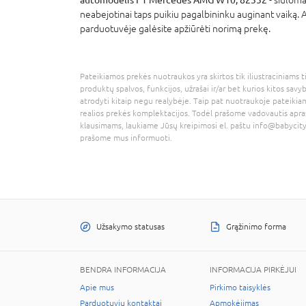
neabejotinai taps puikiu pagalbininku auginant vaiką. A
parduotuvėje galėsite apžiūrėti norimą prekę.
Pateikiamos prekės nuotraukos yra skirtos tik iliustraciniams ti
produktų spalvos, funkcijos, užrašai ir/ar bet kurios kitos savy
atrodyti kitaip negu realybėje. Taip pat nuotraukoje pateikiam
realios prekės komplektacijos. Todėl prašome vadovautis apra
klausimams, laukiame Jūsų kreipimosi el. paštu
info@babycity
prašome mus informuoti.
Užsakymo statusas
Grąžinimo forma
BENDRA INFORMACIJA
INFORMACIJA PIRKĖJUI
Apie mus
Pirkimo taisyklės
Parduotuvių kontaktai
Apmokėjimas