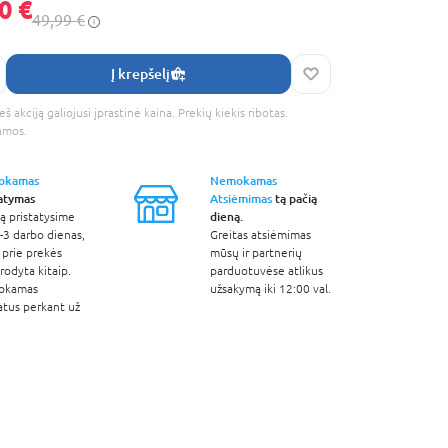
0 €
49,99 €
Į krepšelį
š akciją galiojusi įprastinė kaina. Prekių kiekis ribotas.
amos.
okamas
Nemokamas
tatymas
Atsiėmimas
tą pačią
dieną.
ą pristatysime
-3 darbo dienas,
Greitas atsiėmimas
 prie prekės
mūsų ir partnerių
odyta kitaip.
parduotuvėse atlikus
okamas
užsakymą iki 12:00 val.
atus perkant už