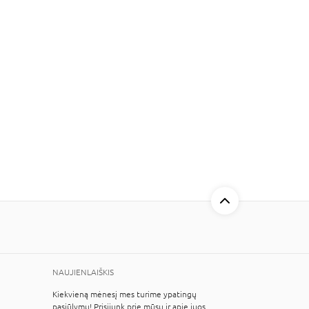
NAUJIENLAIŠKIS
Kiekvieną mėnesį mes turime ypatingų
pasiūlymų! Prisijunk prie mūsų ir apie juos