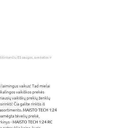
atitinkančiu ES saugos, sveikatos ir
laimingus vaikus! Tad mielai
eikalingos vaikiškos prekės
riausių vaikiškų prekių ženklų
rinkti! Čia galite rinktis iš
 asortimento.
MAISTO TECH 1:24
 pamėgta tėvelių prekė,
rkinys -
MAISTO TECH 1:24 RC
s patrauklia kaina, kuris