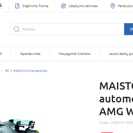
Grąžinimo forma
Užsakymo sekimas
Parduotu
P
S
Išpardavimas
Naujagimio kraitelis
Lauko žaislų gi
RC ir elektrinis transportas
MAIST
automo
AMG W
Kodas:
4080101-065