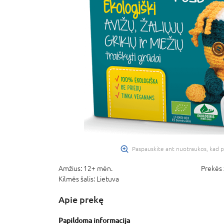
Paspauskite ant nuotraukos, kad p
Amžius:
12+ mėn.
Prekės 
Kilmės šalis:
Lietuva
Apie prekę
Papildoma informacija