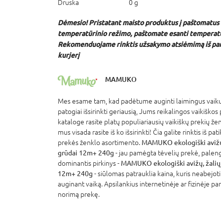
Druska
0 g
Dėmesio!
Pristatant maisto produktus į paštomatus
temperatūrinio režimo, paštomate esanti temperatū
Rekomenduojame rinktis užsakymo atsiėmimą
iš p
kurjerį
MAMUKO
Mes esame tam, kad padėtume auginti laimingus vaikus
patogiai išsirinkti geriausią, Jums reikalingos vaikiškos
kataloge rasite platų populiariausių vaikiškų prekių že
mus visada rasite iš ko išsirinkti! Čia galite rinktis iš p
prekės ženklo asortimento.
MAMUKO ekologiški avižų, 
grūdai 12m+ 240g
- jau pamėgta tėvelių prekė, paleng
dominantis pirkinys -
MAMUKO ekologiški avižų, žaliųjų
12m+ 240g
- siūlomas patrauklia kaina, kuris neabejot
auginant vaiką. Apsilankius internetinėje ar fizinėje pa
norimą prekę.