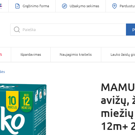
Grąžinimo forma
Užsakymo sekimas
Parduotu
P
S
Išpardavimas
Naujagimio kraitelis
Lauko žaislų gi
šės
MAMUK
avižų, 
miežių 
12m+ 