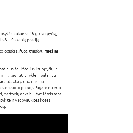
košytės pakanka 25 g kruopyčių,
eks 8–10 skanių porcijų.
miežiai
ologiški šlifuoti traiškyti
batinius šaukštelius kruopyčių ir
min., išjungti viryklę ir palaikyti
r adaptuotu pieno mišiniu
pasterizuoto pieno). Pagardinti nuo
i, daržovių ar vaisių tyrelėmis arba
aitykite ir vadovaukitės košės
čių.