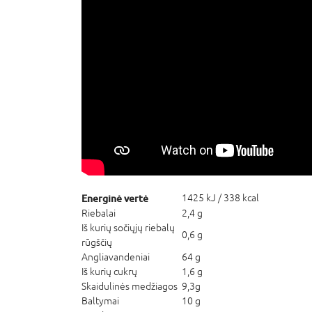
Energinė vertė
1425 kJ / 338 kcal
Riebalai
2,4 g
Iš kurių sočiųjų riebalų
0,6 g
rūgščių
Angliavandeniai
64 g
Iš kurių cukrų
1,6 g
Skaidulinės medžiagos
9,3g
Baltymai
10 g