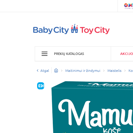
AKCIJO
PREKIŲ KATALOGAS
Atgal
Maitinimui ir žindymui
Maistelis
Ko
E-KAINA