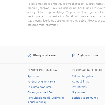
Pateikiamos prekės nuotraukos yra skirtos tik iliustraciniams ti
produktų spalvos, funkcijos, užrašai ir/ar bet kurios kitos savy
atrodyti kitaip negu realybėje. Taip pat nuotraukoje pateikiam
realios prekės komplektacijos. Todėl prašome vadovautis apra
klausimams, laukiame Jūsų kreipimosi el. paštu
info@babycity
prašome mus informuoti.
Užsakymo statusas
Grąžinimo forma
BENDRA INFORMACIJA
INFORMACIJA PIRKĖJUI
Apie mus
Pirkimo taisyklės
Parduotuvių kontaktai
Apmokėjimas
Lojalumo programa
Pristatymas
Garantija ir priežiūra
Grąžinimas
Konsultuojame dėl vežimėlių
Susisiekite su mumis
ir autokėdučių