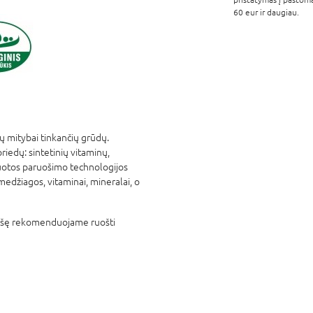
60 eur ir daugiau.
 mitybai tinkančių grūdų.
riedų: sintetinių vitaminų,
ntuotos paruošimo technologijos
edžiagos, vitaminai, mineralai, o
košę rekomenduojame ruošti