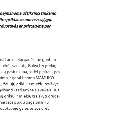
 neįmanoma užtikrinti tinkamo
ra priklauso nuo oro sąlygų.
arduotuvės ar pristatymą per
! Tad mielai padėsime greitai ir
 prekės variantą.
Babycity
prekių
nklų pasirinkimą, todėl perkant pas
atikimo ir gerai žinomo
MAMUKO
žaliųjų grikių ir miežių traiškyti
vinanti kasdienybę su vaikais. Jus
 grikių ir miežių traiškyti grūdai
inai taps puikiu pagalbininku
rduotuvėje galėsite apžiūrėti