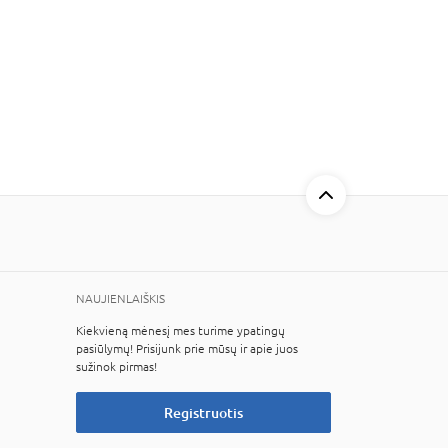
NAUJIENLAIŠKIS
Kiekvieną mėnesį mes turime ypatingų
pasiūlymų! Prisijunk prie mūsų ir apie juos
sužinok pirmas!
Registruotis