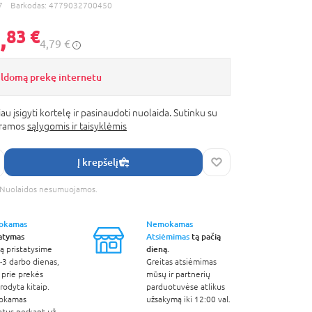
7
Barkodas:
4779032700450
,
83 €
4,79 €
ildomą prekę internetu
au įsigyti kortelę ir pasinaudoti nuolaida. Sutinku su
gramos
sąlygomis ir taisyklėmis
Į krepšelį
s. Nuolaidos nesumuojamos.
okamas
Nemokamas
tatymas
Atsiėmimas
tą pačią
dieną.
ą pristatysime
-3 darbo dienas,
Greitas atsiėmimas
 prie prekės
mūsų ir partnerių
odyta kitaip.
parduotuvėse atlikus
okamas
užsakymą iki 12:00 val.
atus perkant už