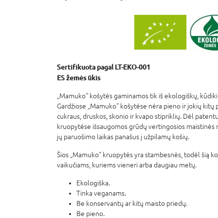
Sertifikuota pagal LT-EKO-001
ES žemės ūkis
„Mamuko“ košytės gaminamos tik iš ekologiškų, kūdikių
Gardžiose „Mamuko“ košytėse nėra pieno ir jokių kitų p
cukraus, druskos, skonio ir kvapo stipriklių. Dėl pate
kruopytėse išsaugomos grūdų vertingosios maistinės m
jų paruošimo laikas panašus į užpilamų košių.
Šios „Mamuko“ kruopytės yra stambesnės, todėl šią 
vaikučiams, kuriems vieneri arba daugiau metų.
Ekologiška.
Tinka veganams.
Be konservantų ar kitų maisto priedų.
Be pieno.