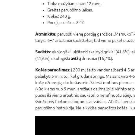
Tinka mažyliams nuo 12 mėn.
Greitas paruošimo laikas.
Kiekis: 240 g.
Porcijų skaičius: 8-10
Atminkite:
paruošti vieną porciją gardžios „Mamuko“ 
tai yra 6–7 arbatiniai šaukšteliai, tad vieno pakelio užt
Sudėtis:
ekologiški lukštenti skaldyti grikiai (41,6%), ek
avižų
(41,6%), ekologiški
dribsniai (16,7%).
Košės paruošimas:
į 200 ml šalto vandens įberti 4-5 ar
palaikyti 5 min. tol, kol grūdai išbrings. Maišant virti 4-5 
košę uždengtą dar kelias min. Skiesti motinos pienu a
(kūdikiams nuo 9 mėn. amžiaus galima įpilti virinto ar 
pusės iki vieno arbatinio šaukštelio nerafinuotu aliejum
šviežiomis trintomis uogomis ar vaisiais. Atidžiai persk
paruošimo instrukcija. Nelaikykite paruoštos košės liku