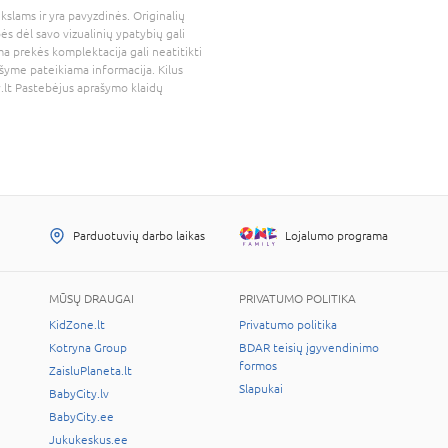
kslams ir yra pavyzdinės. Originalių
bės dėl savo vizualinių ypatybių gali
a prekės komplektacija gali neatitikti
šyme pateikiama informacija. Kilus
.lt
Pastebėjus aprašymo klaidų
Parduotuvių darbo laikas
Lojalumo programa
MŪSŲ DRAUGAI
PRIVATUMO POLITIKA
KidZone.lt
Privatumo politika
Kotryna Group
BDAR teisių įgyvendinimo
formos
ZaisluPlaneta.lt
Slapukai
BabyCity.lv
BabyCity.ee
Jukukeskus.ee