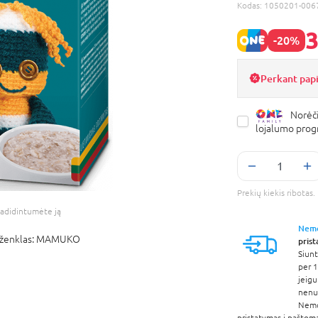
Kodas:
1050201-006
3
-20%
Perkant pap
Norėči
lojalumo pro
Prekių kiekis ribota
adidintumėte ją
Nem
ženklas:
MAMUKO
pris
Siunt
per 1
jeigu
nenur
Nem
pristatymas į paštom