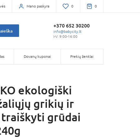
vės
Mano paskyra
0
0
+370 652 30200
aieška
info@babycity.lt
I-V: 9:00-16:00
das
Dovanų kuponai
Prekių ženklai
O ekologiški
žaliųjų grikių ir
traiškyti grūdai
240g