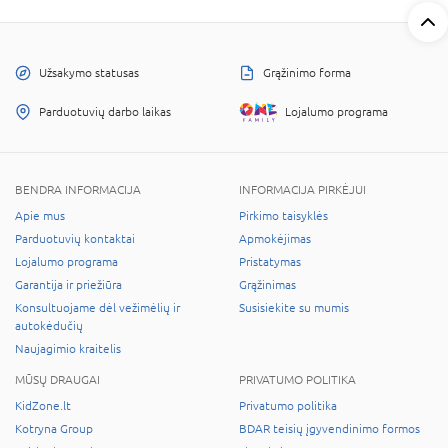
Užsakymo statusas
Grąžinimo forma
Parduotuvių darbo laikas
Lojalumo programa
BENDRA INFORMACIJA
INFORMACIJA PIRKĖJUI
Apie mus
Pirkimo taisyklės
Parduotuvių kontaktai
Apmokėjimas
Lojalumo programa
Pristatymas
Garantija ir priežiūra
Grąžinimas
Konsultuojame dėl vežimėlių ir
Susisiekite su mumis
autokėdučių
Naujagimio kraitelis
MŪSŲ DRAUGAI
PRIVATUMO POLITIKA
KidZone.lt
Privatumo politika
Kotryna Group
BDAR teisių įgyvendinimo formos