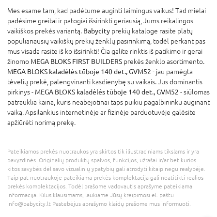
Mes esame tam, kad padėtume auginti laimingus vaikus! Tad mielai
padėsime greitai ir patogiai išsirinkti geriausią, Jums reikalingos
vaikiškos prekės variantą.
Babycity
prekių kataloge rasite platų
populiariausių vaikiškų prekių ženklų pasirinkimą, todėl perkant pas
mus visada rasite iš ko išsirinkti! Čia galite rinktis iš patikimo ir gerai
žinomo
MEGA BLOKS FIRST BUILDERS
prekės ženklo asortimento.
MEGA BLOKS kaladėlės tūboje 140 det., GVM52
- jau pamėgta
tėvelių prekė, palengvinanti kasdienybę su vaikais. Jus dominantis
pirkinys -
MEGA BLOKS kaladėlės tūboje 140 det., GVM52
- siūlomas
patrauklia kaina, kuris neabejotinai taps puikiu pagalbininku auginant
vaiką. Apsilankius internetinėje ar fizinėje parduotuvėje galėsite
apžiūrėti norimą prekę.
Pateikiamos prekės nuotraukos yra skirtos tik iliustraciniams tikslams ir yra
pavyzdinės. Originalių produktų spalvos, funkcijos, užrašai ir/ar bet kurios
kitos savybės dėl savo vizualinių ypatybių gali atrodyti kitaip negu realybėje.
Taip pat nuotraukoje pateikiama prekės komplektacija gali neatitikti realios
prekės komplektacijos. Todėl prašome vadovautis aprašyme pateikiama
informacija. Kilus klausimams, laukiame Jūsų kreipimosi el. paštu
info@babycity.lt Pastebėjus aprašymo klaidų prašome mus informuoti.