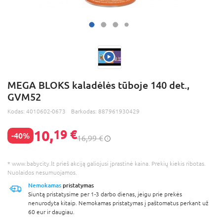
MEGA BLOKS kaladėlės tūboje 140 det.,
GVM52
Kodas:
4010602-0673
Barkodas:
887961930429
10,
19 €
-40%
16,99 €
* www.babycity.lt prieš akciją galiojusi įprastinė kaina. Prekių kiekis ribotas.
Nuolaidos nesumuojamos.
Nemokamas
pristatymas
Siuntą pristatysime per 1-3 darbo dienas, jeigu prie prekės
nenurodyta kitaip. Nemokamas pristatymas į paštomatus perkant už
60 eur ir daugiau.