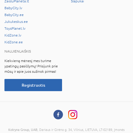
ZaisluPlaneta.lt
Slapukai
BabyCity.lv
BabyCity.ee
Jukukeskus.ee
ToysPlanet.lv
KidZone.lv
KidZone.ee
NAUJIENLAIŠKIS
Kiekvieną mėnesį mes turime
ypatingų pasiūlymų! Prisijunk prie
mūsų ir apie juos sužinok pirmas!
Registruotis
Kotryna Group, UAB
, Dariaus ir Girėno g. 34, Vilnius, LIETUVA, LT-02189, Įmonės