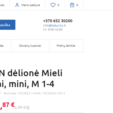
vės
Mano paskyra
0
0
+370 652 30200
aieška
info@babycity.lt
I-V: 9:00-16:00
das
Dovanų kuponai
Prekių ženklai
 dėlionė Mieli
i, mini, M 1-4
7
Barkodas:
7023852114049, 7023850410013
,
87 €
2,49 €