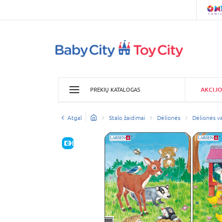
AKCIJO
PREKIŲ KATALOGAS
Atgal
Stalo žaidimai
Dėlionės
Dėlionės v
E-KAINA