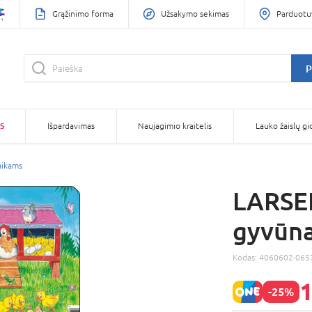
Grąžinimo forma
Užsakymo sekimas
Parduotu
P
S
Išpardavimas
Naujagimio kraitelis
Lauko žaislų gi
aikams
LARSEN
gyvūna
Kodas:
4060602-065
1
-25%