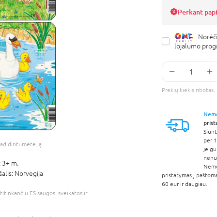
Perkant pap
Norėči
lojalumo pro
Prekių kiekis ribota
Nem
pris
Siunt
per 1
adidintumėte ją
jeigu
nenur
:
3+ m.
Nem
šalis:
Norvegija
pristatymas į paštom
60 eur ir daugiau.
atitinkančiu ES saugos, sveikatos ir