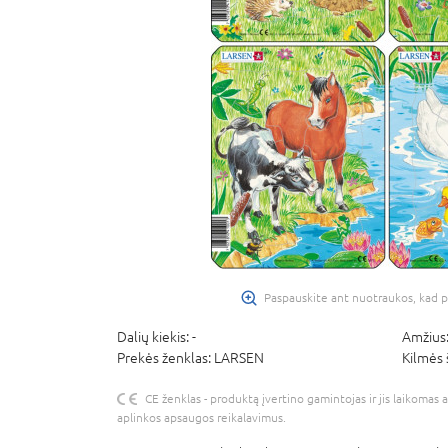
Paspauskite ant nuotraukos, kad p
Dalių kiekis:
-
Amžius
Prekės ženklas:
LARSEN
Kilmės 
CE ženklas - produktą įvertino gamintojas ir jis laikomas 
aplinkos apsaugos reikalavimus.