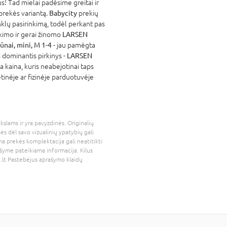
! Tad mielai padėsime greitai ir
 prekės variantą.
Babycity
prekių
nklų pasirinkimą, todėl perkant pas
atikimo ir gerai žinomo
LARSEN
nai, mini, M 1-4
- jau pamėgta
 dominantis pirkinys -
LARSEN
a kaina, kuris neabejotinai taps
tinėje ar fizinėje parduotuvėje
kslams ir yra pavyzdinės. Originalių
bės dėl savo vizualinių ypatybių gali
a prekės komplektacija gali neatitikti
šyme pateikiama informacija. Kilus
.lt
Pastebėjus aprašymo klaidų