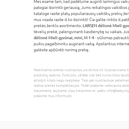
Mes esame tam, kad padėtume auginti laimingus vaikus
patogiai išsirinkti geriausią, Jums reikalingos vaikiškos
kataloge rasite platų populiariausių vaikiškų prekių že
mus visada rasite iš ko išsirinkti! Čia galite rinktis iš p
prekės ženklo asortimento.
LARSEN dėlionė Mieli gyvū
tėvelių prekė, palengvinanti kasdienybę su vaikais. Jus
dėlionė Mieli gyvūnai, mini, M 1-4
- siūlomas patraukli
puikiu pagalbininku auginant vaiką. Apsilankius interne
galėsite apžiūrėti norimą prekę.
Pateikiamos prekės nuotraukos yra skirtos tik iliustraciniams ti
produktų spalvos, funkcijos, užrašai ir/ar bet kurios kitos savy
atrodyti kitaip negu realybėje. Taip pat nuotraukoje pateikiam
realios prekės komplektacijos. Todėl prašome vadovautis apra
klausimams, laukiame Jūsų kreipimosi el. paštu
info@babycity
prašome mus informuoti.