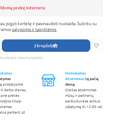
ildomą prekę internetu
au įsigyti kortelę ir pasinaudoti nuolaida. Sutinku su
gramos
sąlygomis ir taisyklėmis
Į krepšelį
s. Nuolaidos nesumuojamos.
okamas
Nemokamas
tatymas
Atsiėmimas
tą pačią
dieną.
ą pristatysime
-3 darbo dienas,
Greitas atsiėmimas
 prie prekės
mūsų ir partnerių
odyta kitaip.
parduotuvėse atlikus
okamas
užsakymą iki 12:00 val.
atus perkant už