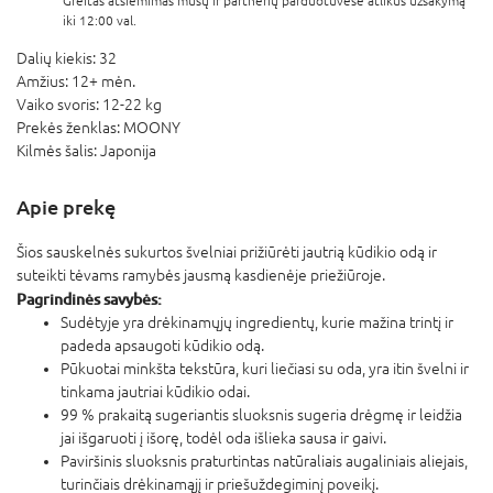
Greitas atsiėmimas mūsų ir partnerių parduotuvėse atlikus užsakymą
iki 12:00 val.
Dalių kiekis:
32
Amžius:
12+ mėn.
Vaiko svoris:
12-22 kg
Prekės ženklas:
MOONY
Kilmės šalis:
Japonija
Apie prekę
Šios sauskelnės sukurtos švelniai prižiūrėti jautrią kūdikio odą ir
suteikti tėvams ramybės jausmą kasdienėje priežiūroje.
Pagrindinės savybės:
Sudėtyje yra drėkinamųjų ingredientų, kurie mažina trintį ir
padeda apsaugoti kūdikio odą.
Pūkuotai minkšta tekstūra, kuri liečiasi su oda, yra itin švelni ir
tinkama jautriai kūdikio odai.
99 % prakaitą sugeriantis sluoksnis sugeria drėgmę ir leidžia
jai išgaruoti į išorę, todėl oda išlieka sausa ir gaivi.
Paviršinis sluoksnis praturtintas natūraliais augaliniais aliejais,
turinčiais drėkinamąjį ir priešuždegiminį poveikį.