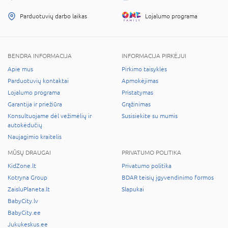
Parduotuvių darbo laikas
Lojalumo programa
BENDRA INFORMACIJA
INFORMACIJA PIRKĖJUI
Apie mus
Pirkimo taisyklės
Parduotuvių kontaktai
Apmokėjimas
Lojalumo programa
Pristatymas
Garantija ir priežiūra
Grąžinimas
Konsultuojame dėl vežimėlių ir
Susisiekite su mumis
autokėdučių
Naujagimio kraitelis
MŪSŲ DRAUGAI
PRIVATUMO POLITIKA
KidZone.lt
Privatumo politika
Kotryna Group
BDAR teisių įgyvendinimo formos
ZaisluPlaneta.lt
Slapukai
BabyCity.lv
BabyCity.ee
Jukukeskus.ee