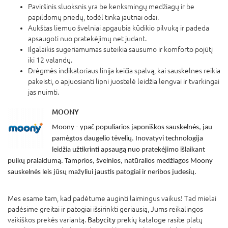
Paviršinis sluoksnis yra be kenksmingų medžiagų ir be
papildomų priedų, todėl tinka jautriai odai.
Aukštas liemuo švelniai apgaubia kūdikio pilvuką ir padeda
apsaugoti nuo pratekėjimų net judant.
Ilgalaikis sugeriamumas suteikia sausumo ir komforto pojūtį
iki 12 valandų.
Drėgmės indikatoriaus linija keičia spalvą, kai sauskelnes reikia
pakeisti, o apjuosianti lipni juostelė leidžia lengvai ir tvarkingai
jas nuimti.
MOONY
Moony - ypač populiarios japoniškos sauskelnės, jau
pamėgtos daugelio tėvelių. Inovatyvi technologija
leidžia užtikrinti apsaugą nuo pratekėjimo išlaikant
puikų pralaidumą. Tamprios, švelnios, natūralios medžiagos Moony
sauskelnės leis jūsų mažyliui jaustis patogiai ir neribos judesių.
Mes esame tam, kad padėtume auginti laimingus vaikus! Tad mielai
padėsime greitai ir patogiai išsirinkti geriausią, Jums reikalingos
vaikiškos prekės variantą.
Babycity
prekių kataloge rasite platų