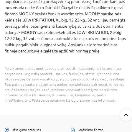
populiariausių vaikiškų prekių ženklų pasirinkimą, todėl perkant pas
mus visada rasite iš ko išsirinkti! Čia galite rinktis iš patikimo ir gerai
žinomo
MOONY
prekės ženklo asortimento.
MOONY sauskelnės-
kelnaitės LOW IRRITATION, XL-big, 12-22 kg., 32 vnt.
- jau pamėgta
tėvelių prekė, palengvinanti kasdienybę su vaikais. Jus dominantis
pirkinys -
MOONY sauskelnės-kelnaitės LOW IRRITATION, XL-big,
12-22 kg., 32 vnt.
- siūlomas patrauklia kaina, kuris neabejotinai taps
puikiu pagalbininku auginant vaiką. Apsilankius internetinėje ar
fizinėje parduotuvėje galėsite apžiūrėti norimą prekę.
Pateikiamos prekės nuotraukos yra skirtos tik iliustraciniams tikslams ir yra
pavyzdinės. Originalių produktų spalvos, funkcijos, užrašai ir/ar bet kurios
kitos savybės dėl savo vizualinių ypatybių gali atrodyti kitaip negu realybėje.
Taip pat nuotraukoje pateikiama prekės komplektacija gali neatitikti realios
prekės komplektacijos. Todėl prašome vadovautis aprašyme pateikiama
informacija. Kilus klausimams, laukiame Jūsų kreipimosi el. paštu
info@babycity.lt Pastebėjus aprašymo klaidų prašome mus informuoti.
Užsakymo statusas
Grąžinimo forma