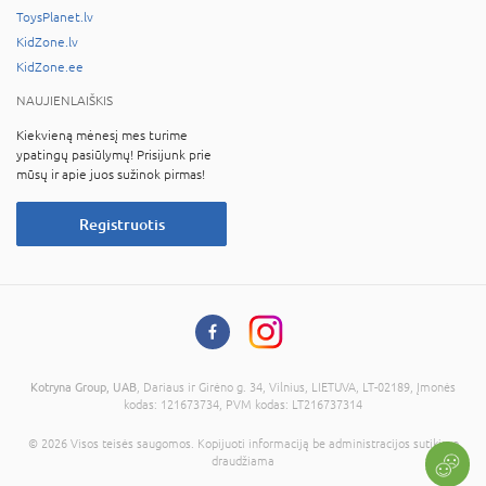
ToysPlanet.lv
KidZone.lv
KidZone.ee
NAUJIENLAIŠKIS
Kiekvieną mėnesį mes turime
ypatingų pasiūlymų! Prisijunk prie
mūsų ir apie juos sužinok pirmas!
Registruotis
Kotryna Group, UAB
, Dariaus ir Girėno g. 34, Vilnius, LIETUVA, LT-02189, Įmonės
kodas: 121673734, PVM kodas: LT216737314
© 2026 Visos teisės saugomos. Kopijuoti informaciją be administracijos sutikimo
draudžiama