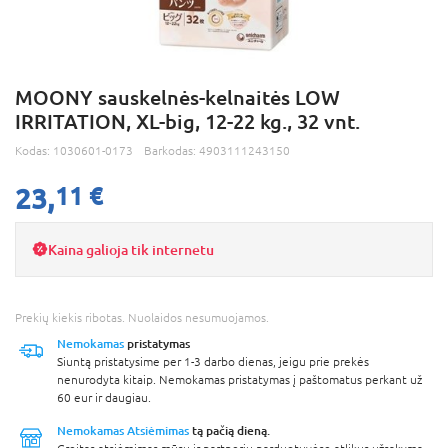
MOONY sauskelnės-kelnaitės LOW
IRRITATION, XL-big, 12-22 kg., 32 vnt.
Kodas:
1030601-0173
Barkodas:
4903111243150
23,
11 €
Kaina galioja tik internetu
Prekių kiekis ribotas. Nuolaidos nesumuojamos.
Nemokamas
pristatymas
Siuntą pristatysime per 1-3 darbo dienas, jeigu prie prekės
nenurodyta kitaip. Nemokamas pristatymas į paštomatus perkant už
60 eur ir daugiau.
Nemokamas Atsiėmimas
tą pačią dieną.