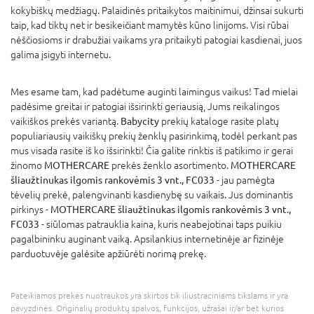
kokybiškų medžiagų. Palaidinės pritaikytos maitinimui, džinsai sukurti
taip, kad tiktų net ir besikeičiant mamytės kūno linijoms. Visi rūbai
nėščiosioms ir drabužiai vaikams yra pritaikyti patogiai kasdienai, juos
galima įsigyti internetu.
Mes esame tam, kad padėtume auginti laimingus vaikus! Tad mielai
padėsime greitai ir patogiai išsirinkti geriausią, Jums reikalingos
vaikiškos prekės variantą.
Babycity
prekių kataloge rasite platų
populiariausių vaikiškų prekių ženklų pasirinkimą, todėl perkant pas
mus visada rasite iš ko išsirinkti! Čia galite rinktis iš patikimo ir gerai
žinomo
MOTHERCARE
prekės ženklo asortimento.
MOTHERCARE
šliaužtinukas ilgomis rankovėmis 3 vnt., FC033
- jau pamėgta
tėvelių prekė, palengvinanti kasdienybę su vaikais. Jus dominantis
pirkinys -
MOTHERCARE šliaužtinukas ilgomis rankovėmis 3 vnt.,
FC033
- siūlomas patrauklia kaina, kuris neabejotinai taps puikiu
pagalbininku auginant vaiką. Apsilankius internetinėje ar fizinėje
parduotuvėje galėsite apžiūrėti norimą prekę.
Pateikiamos prekės nuotraukos yra skirtos tik iliustraciniams tikslams ir yra
pavyzdinės. Originalių produktų spalvos, funkcijos, užrašai ir/ar bet kurios