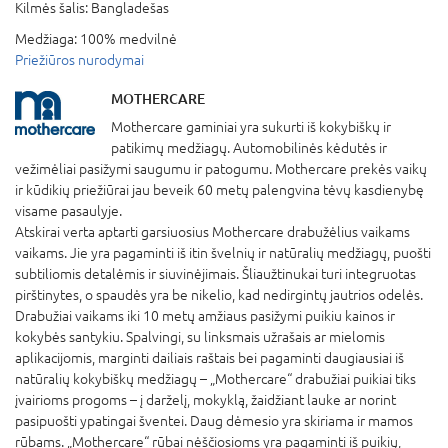
Kilmės šalis:
Bangladešas
Medžiaga:
100% medvilnė
Priežiūros nurodymai
MOTHERCARE
Mothercare gaminiai yra sukurti iš kokybiškų ir
patikimų medžiagų. Automobilinės kėdutės ir
vežimėliai pasižymi saugumu ir patogumu. Mothercare prekės vaikų
ir kūdikių priežiūrai jau beveik 60 metų palengvina tėvų kasdienybę
visame pasaulyje.
Atskirai verta aptarti garsiuosius Mothercare drabužėlius vaikams
vaikams. Jie yra pagaminti iš itin švelnių ir natūralių medžiagų, puošti
subtiliomis detalėmis ir siuvinėjimais. Šliaužtinukai turi integruotas
pirštinytes, o spaudės yra be nikelio, kad nedirgintų jautrios odelės.
Drabužiai vaikams iki 10 metų amžiaus pasižymi puikiu kainos ir
kokybės santykiu. Spalvingi, su linksmais užrašais ar mielomis
aplikacijomis, marginti dailiais raštais bei pagaminti daugiausiai iš
natūralių kokybiškų medžiagų – „Mothercare“ drabužiai puikiai tiks
įvairioms progoms – į darželį, mokyklą, žaidžiant lauke ar norint
pasipuošti ypatingai šventei. Daug dėmesio yra skiriama ir mamos
rūbams. „Mothercare“ rūbai nėščiosioms yra pagaminti iš puikių,