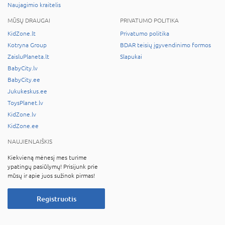
Naujagimio kraitelis
MŪSŲ DRAUGAI
PRIVATUMO POLITIKA
KidZone.lt
Privatumo politika
Kotryna Group
BDAR teisių įgyvendinimo formos
ZaisluPlaneta.lt
Slapukai
BabyCity.lv
BabyCity.ee
Jukukeskus.ee
ToysPlanet.lv
KidZone.lv
KidZone.ee
NAUJIENLAIŠKIS
Kiekvieną mėnesį mes turime
ypatingų pasiūlymų! Prisijunk prie
mūsų ir apie juos sužinok pirmas!
Registruotis