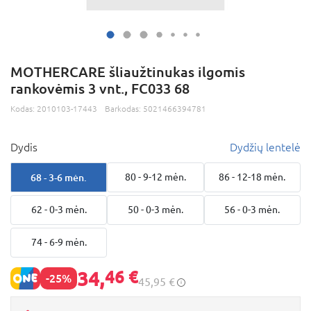
MOTHERCARE šliaužtinukas ilgomis
rankovėmis 3 vnt., FC033 68
Kodas:
2010103-17443
Barkodas:
5021466394781
Dydis
Dydžių lentelė
68 - 3-6 mėn.
80 - 9-12 mėn.
86 - 12-18 mėn.
62 - 0-3 mėn.
50 - 0-3 mėn.
56 - 0-3 mėn.
74 - 6-9 mėn.
34,
46 €
-25%
45,95 €