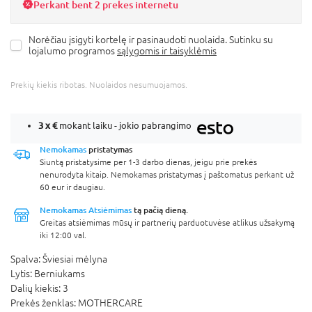
Perkant bent 2 prekes internetu
Norėčiau įsigyti kortelę ir pasinaudoti nuolaida. Sutinku su
lojalumo programos
sąlygomis ir taisyklėmis
Prekių kiekis ribotas. Nuolaidos nesumuojamos.
3 x
€
mokant laiku - jokio pabrangimo
Nemokamas
pristatymas
Siuntą pristatysime per 1-3 darbo dienas, jeigu prie prekės
nenurodyta kitaip. Nemokamas pristatymas į paštomatus perkant už
60 eur ir daugiau.
Nemokamas Atsiėmimas
tą pačią dieną.
Greitas atsiėmimas mūsų ir partnerių parduotuvėse atlikus užsakymą
iki 12:00 val.
Spalva:
Šviesiai mėlyna
Lytis:
Berniukams
Dalių kiekis:
3
Prekės ženklas:
MOTHERCARE