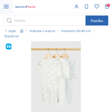
0
Paieška
Atgal
Drabužiai ir avalynė
Kūdikiams (50–86 cm)
Šliaužtiniai
E-KAINA