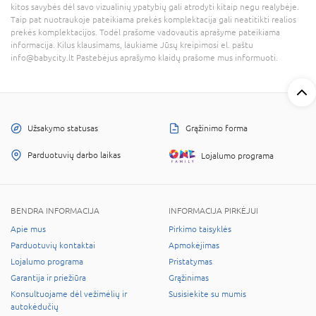
kitos savybės dėl savo vizualinių ypatybių gali atrodyti kitaip negu realybėje.
Taip pat nuotraukoje pateikiama prekės komplektacija gali neatitikti realios
prekės komplektacijos. Todėl prašome vadovautis aprašyme pateikiama
informacija. Kilus klausimams, laukiame Jūsų kreipimosi el. paštu
info@babycity.lt Pastebėjus aprašymo klaidų prašome mus informuoti.
Užsakymo statusas
Grąžinimo forma
Parduotuvių darbo laikas
Lojalumo programa
BENDRA INFORMACIJA
INFORMACIJA PIRKĖJUI
Apie mus
Pirkimo taisyklės
Parduotuvių kontaktai
Apmokėjimas
Lojalumo programa
Pristatymas
Garantija ir priežiūra
Grąžinimas
Konsultuojame dėl vežimėlių ir
Susisiekite su mumis
autokėdučių