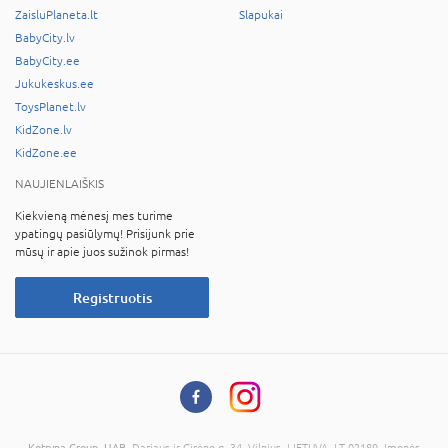
ZaisluPlaneta.lt
Slapukai
BabyCity.lv
BabyCity.ee
Jukukeskus.ee
ToysPlanet.lv
KidZone.lv
KidZone.ee
NAUJIENLAIŠKIS
Kiekvieną mėnesį mes turime
ypatingų pasiūlymų! Prisijunk prie
mūsų ir apie juos sužinok pirmas!
Registruotis
Kotryna Group, UAB
, Dariaus ir Girėno g. 34, Vilnius, LIETUVA, LT-02189, Įmonės