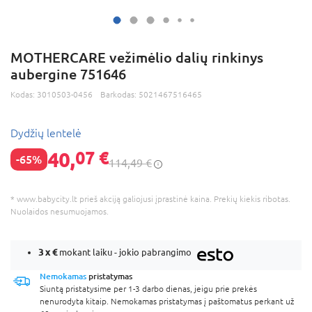
MOTHERCARE vežimėlio dalių rinkinys
aubergine 751646
Kodas:
3010503-0456
Barkodas:
5021467516465
Dydžių lentelė
40,
07 €
-65%
114,49 €
* www.babycity.lt prieš akciją galiojusi įprastinė kaina. Prekių kiekis ribotas.
Nuolaidos nesumuojamos.
3 x
€
mokant laiku - jokio pabrangimo
Nemokamas
pristatymas
Siuntą pristatysime per 1-3 darbo dienas, jeigu prie prekės
nenurodyta kitaip. Nemokamas pristatymas į paštomatus perkant už