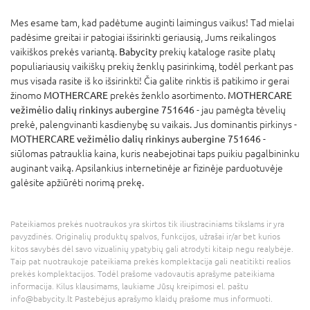
Mes esame tam, kad padėtume auginti laimingus vaikus! Tad mielai
padėsime greitai ir patogiai išsirinkti geriausią, Jums reikalingos
vaikiškos prekės variantą.
Babycity
prekių kataloge rasite platų
populiariausių vaikiškų prekių ženklų pasirinkimą, todėl perkant pas
mus visada rasite iš ko išsirinkti! Čia galite rinktis iš patikimo ir gerai
žinomo
MOTHERCARE
prekės ženklo asortimento.
MOTHERCARE
vežimėlio dalių rinkinys aubergine 751646
- jau pamėgta tėvelių
prekė, palengvinanti kasdienybę su vaikais. Jus dominantis pirkinys -
MOTHERCARE vežimėlio dalių rinkinys aubergine 751646
-
siūlomas patrauklia kaina, kuris neabejotinai taps puikiu pagalbininku
auginant vaiką. Apsilankius internetinėje ar fizinėje parduotuvėje
galėsite apžiūrėti norimą prekę.
Pateikiamos prekės nuotraukos yra skirtos tik iliustraciniams tikslams ir yra
pavyzdinės. Originalių produktų spalvos, funkcijos, užrašai ir/ar bet kurios
kitos savybės dėl savo vizualinių ypatybių gali atrodyti kitaip negu realybėje.
Taip pat nuotraukoje pateikiama prekės komplektacija gali neatitikti realios
prekės komplektacijos. Todėl prašome vadovautis aprašyme pateikiama
informacija. Kilus klausimams, laukiame Jūsų kreipimosi el. paštu
info@babycity.lt Pastebėjus aprašymo klaidų prašome mus informuoti.