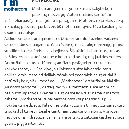
MOTHERCARE
Mothercare gaminiai yra sukurti iš kokybiškų ir
patikimų medžiagų. Automobilinės kėdutės ir
vežimėliai pasižymi saugumu ir patogumu. Mothercare prekės vaikų
ir kūdikių priežiūrai jau beveik 60 metų palengvina tėvų kasdienybę
visame pasaulyje.
Atskirai verta aptarti garsiuosius Mothercare drabužėlius vaikams
vaikams. Jie yra pagaminti iš itin švelnių ir natūralių medžiagų, puošti
subtiliomis detalėmis ir siuvinėjimais. Šliaužtinukai turi integruotas
pirštinytes, o spaudės yra be nikelio, kad nedirgintų jautrios odelės.
Drabužiai vaikams iki 10 metų amžiaus pasižymi puikiu kainos ir
kokybės santykiu. Spalvingi, su linksmais užrašais ar mielomis
aplikacijomis, marginti dailiais raštais bei pagaminti daugiausiai iš
natūralių kokybiškų medžiagų – „Mothercare“ drabužiai puikiai tiks
įvairioms progoms – į darželį, mokyklą, žaidžiant lauke ar norint
pasipuošti ypatingai šventei. Daug dėmesio yra skiriama ir mamos
rūbams. „Mothercare“ rūbai nėščiosioms yra pagaminti iš puikių,
kokybiškų medžiagų. Palaidinės pritaikytos maitinimui, džinsai sukurti
taip, kad tiktų net ir besikeičiant mamytės kūno linijoms. Visi rūbai
nėščiosioms ir drabužiai vaikams yra pritaikyti patogiai kasdienai, juos
galima įsigyti internetu.