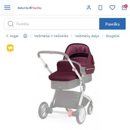
0
Paieška
Atgal
Vežimėliai ir nešioklės
Vežimėlių dalys
Stogeliai
IŠPARDAVIMAS