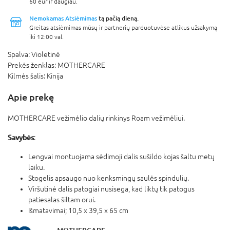
60 eur ir daugiau.
Nemokamas Atsiėmimas
tą pačią dieną.
Greitas atsiėmimas mūsų ir partnerių parduotuvėse atlikus užsakymą
iki 12:00 val.
Spalva:
Violetinė
Prekės ženklas:
MOTHERCARE
Kilmės šalis:
Kinija
Apie prekę
MOTHERCARE vežimėlio dalių rinkinys Roam vežimėliui.
Savybės
:
Lengvai montuojama sėdimoji dalis sušildo kojas šaltu metų
laiku.
Stogelis apsaugo nuo kenksmingų saulės spindulių.
Viršutinė dalis patogiai nusisega, kad liktų tik patogus
patiesalas šiltam orui.
Išmatavimai; 10,5 x 39,5 x 65 cm