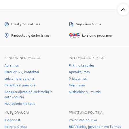
Užsakymo statusas
Grąžinimo forma
Parduotuvių darbo laikas
Lojalumo programa
BENDRA INFORMACIJA
INFORMACIJA PIRKĖJUI
Apie mus
Pirkimo taisyklės
Parduotuvių kontaktai
Apmokėjimas
Lojalumo programa
Pristatymas
Garantija ir priežiūra
Grąžinimas
Konsultuojame dėl vežimėlių ir
Susisiekite su mumis
autokėdučių
Naujagimio kraitelis
MŪSŲ DRAUGAI
PRIVATUMO POLITIKA
KidZone.lt
Privatumo politika
Kotryna Group
BDAR teisių įgyvendinimo formos