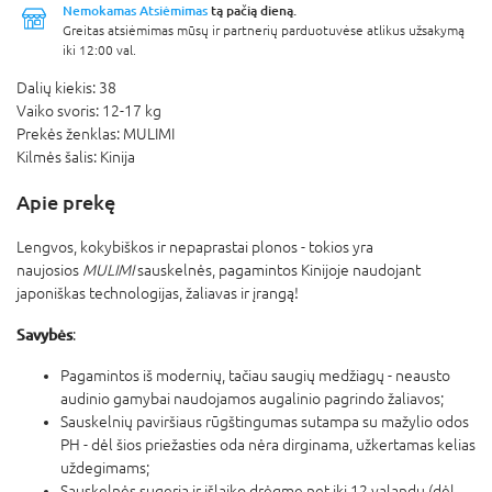
Nemokamas Atsiėmimas
tą pačią dieną.
Greitas atsiėmimas mūsų ir partnerių parduotuvėse atlikus užsakymą
iki 12:00 val.
Dalių kiekis:
38
Vaiko svoris:
12-17 kg
Prekės ženklas:
MULIMI
Kilmės šalis:
Kinija
Apie prekę
Lengvos, kokybiškos ir nepaprastai plonos - tokios yra
naujosios
MULIMI
sauskelnės, pagamintos Kinijoje naudojant
japoniškas technologijas, žaliavas ir įrangą!
Savybės
:
Pagamintos iš modernių, tačiau saugių medžiagų - neausto
audinio gamybai naudojamos augalinio pagrindo žaliavos;
Sauskelnių paviršiaus rūgštingumas sutampa su mažylio odos
PH - dėl šios priežasties oda nėra dirginama, užkertamas kelias
uždegimams;
Sauskelnės sugeria ir išlaiko drėgmę net iki 12 valandų (dėl