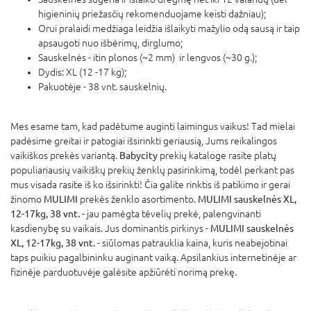
higieninių priežasčių rekomenduojame keisti dažniau);
Orui pralaidi medžiaga leidžia išlaikyti mažylio odą sausą ir taip
apsaugoti nuo išbėrimų, dirglumo;
Sauskelnės - itin plonos (~2 mm) ir lengvos (~30 g.);
Dydis: XL (12 -17 kg);
Pakuotėje - 38 vnt. sauskelnių.
Mes esame tam, kad padėtume auginti laimingus vaikus! Tad mielai
padėsime greitai ir patogiai išsirinkti geriausią, Jums reikalingos
vaikiškos prekės variantą.
Babycity
prekių kataloge rasite platų
populiariausių vaikiškų prekių ženklų pasirinkimą, todėl perkant pas
mus visada rasite iš ko išsirinkti! Čia galite rinktis iš patikimo ir gerai
žinomo
MULIMI
prekės ženklo asortimento.
MULIMI sauskelnės XL,
12-17kg, 38 vnt.
- jau pamėgta tėvelių prekė, palengvinanti
kasdienybę su vaikais. Jus dominantis pirkinys -
MULIMI sauskelnės
XL, 12-17kg, 38 vnt.
- siūlomas patrauklia kaina, kuris neabejotinai
taps puikiu pagalbininku auginant vaiką. Apsilankius internetinėje ar
fizinėje parduotuvėje galėsite apžiūrėti norimą prekę.