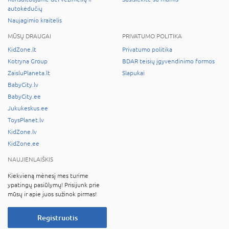
autokėdučių
Naujagimio kraitelis
MŪSŲ DRAUGAI
PRIVATUMO POLITIKA
KidZone.lt
Privatumo politika
Kotryna Group
BDAR teisių įgyvendinimo formos
ZaisluPlaneta.lt
Slapukai
BabyCity.lv
BabyCity.ee
Jukukeskus.ee
ToysPlanet.lv
KidZone.lv
KidZone.ee
NAUJIENLAIŠKIS
Kiekvieną mėnesį mes turime
ypatingų pasiūlymų! Prisijunk prie
mūsų ir apie juos sužinok pirmas!
Registruotis