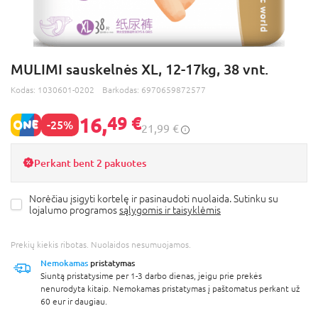
MULIMI sauskelnės XL, 12-17kg, 38 vnt.
Kodas:
1030601-0202
Barkodas:
6970659872577
16,
49 €
-25%
21,99 €
Perkant bent 2 pakuotes
Norėčiau įsigyti kortelę ir pasinaudoti nuolaida. Sutinku su
lojalumo programos
sąlygomis ir taisyklėmis
Prekių kiekis ribotas. Nuolaidos nesumuojamos.
Nemokamas
pristatymas
Siuntą pristatysime per 1-3 darbo dienas, jeigu prie prekės
nenurodyta kitaip. Nemokamas pristatymas į paštomatus perkant už
60 eur ir daugiau.