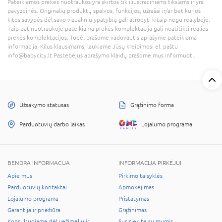
Pateikiamos prekės nuotraukos yra skirtos tik iliustraciniams tikslams ir yra
pavyzdinės. Originalių produktų spalvos, funkcijos, užrašai ir/ar bet kurios
kitos savybės dėl savo vizualinių ypatybių gali atrodyti kitaip negu realybėje.
Taip pat nuotraukoje pateikiama prekės komplektacija gali neatitikti realios
prekės komplektacijos. Todėl prašome vadovautis aprašyme pateikiama
informacija. Kilus klausimams, laukiame Jūsų kreipimosi el. paštu
info@babycity.lt Pastebėjus aprašymo klaidų prašome mus informuoti.
Užsakymo statusas
Grąžinimo forma
Parduotuvių darbo laikas
Lojalumo programa
BENDRA INFORMACIJA
INFORMACIJA PIRKĖJUI
Apie mus
Pirkimo taisyklės
Parduotuvių kontaktai
Apmokėjimas
Lojalumo programa
Pristatymas
Garantija ir priežiūra
Grąžinimas
Konsultuojame dėl vežimėlių ir
Susisiekite su mumis