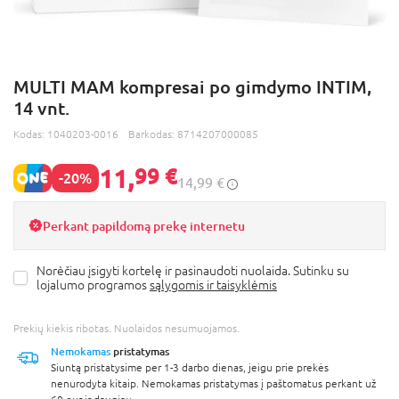
MULTI MAM kompresai po gimdymo INTIM,
14 vnt.
Kodas:
1040203-0016
Barkodas:
8714207000085
11,
99 €
-20%
14,99 €
Perkant papildomą prekę internetu
Norėčiau įsigyti kortelę ir pasinaudoti nuolaida. Sutinku su
lojalumo programos
sąlygomis ir taisyklėmis
Prekių kiekis ribotas. Nuolaidos nesumuojamos.
Nemokamas
pristatymas
Siuntą pristatysime per 1-3 darbo dienas, jeigu prie prekės
nenurodyta kitaip. Nemokamas pristatymas į paštomatus perkant už