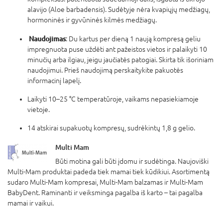
alavijo (Aloe barbadensis). Sudėtyje nėra kvapiųjų medžiagų,
hormoninės ir gyvūninės kilmės medžiagų.
Naudojimas
:
Du kartus per dieną 1 naują kompresą geliu
impregnuota puse uždėti ant pažeistos vietos ir palaikyti 10
minučių arba ilgiau, jeigu jaučiatės patogiai. Skirta tik išoriniam
naudojimui. Prieš naudojimą perskaitykite pakuotės
informacinį lapelį.
Laikyti 10–25 °C temperatūroje, vaikams nepasiekiamoje
vietoje.
14 atskirai supakuotų kompresų, sudrėkintų 1,8 g gelio.
Multi Mam
Būti motina gali būti įdomu ir sudėtinga. Naujoviški
Multi-Mam produktai padeda tiek mamai tiek kūdikiui. Asortimentą
sudaro Multi-Mam kompresai, Multi-Mam balzamas ir Multi-Mam
BabyDent. Raminanti ir veiksminga pagalba iš karto – tai pagalba
mamai ir vaikui.