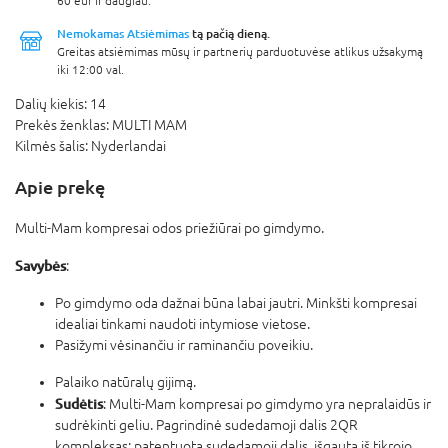
60 eur ir daugiau.
Nemokamas Atsiėmimas
tą pačią dieną.
Greitas atsiėmimas mūsų ir partnerių parduotuvėse atlikus užsakymą
iki 12:00 val.
Dalių kiekis:
14
Prekės ženklas:
MULTI MAM
Kilmės šalis:
Nyderlandai
Apie prekę
Multi-Mam kompresai o
dos priežiūrai po gimdymo.
Savybės
:
Po gimdymo oda dažnai būna labai jautri. Minkšti kompresai
idealiai tinkami naudoti intymiose vietose.
Pasižymi vėsinančiu ir raminančiu poveikiu.
Palaiko natūralų gijimą.
Sudėtis
: Multi-Mam kompresai po gimdymo yra nepralaidūs ir
sudrėkinti geliu. Pagrindinė sudedamoji dalis 2QR
kompleksas: patentuota sudedamoji dalis, išgauta iš tikrojo