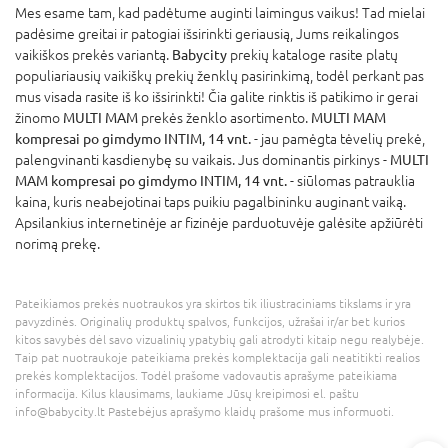
Mes esame tam, kad padėtume auginti laimingus vaikus! Tad mielai
padėsime greitai ir patogiai išsirinkti geriausią, Jums reikalingos
vaikiškos prekės variantą.
Babycity
prekių kataloge rasite platų
populiariausių vaikiškų prekių ženklų pasirinkimą, todėl perkant pas
mus visada rasite iš ko išsirinkti! Čia galite rinktis iš patikimo ir gerai
žinomo
MULTI MAM
prekės ženklo asortimento.
MULTI MAM
kompresai po gimdymo INTIM, 14 vnt.
- jau pamėgta tėvelių prekė,
palengvinanti kasdienybę su vaikais. Jus dominantis pirkinys -
MULTI
MAM kompresai po gimdymo INTIM, 14 vnt.
- siūlomas patrauklia
kaina, kuris neabejotinai taps puikiu pagalbininku auginant vaiką.
Apsilankius internetinėje ar fizinėje parduotuvėje galėsite apžiūrėti
norimą prekę.
Pateikiamos prekės nuotraukos yra skirtos tik iliustraciniams tikslams ir yra
pavyzdinės. Originalių produktų spalvos, funkcijos, užrašai ir/ar bet kurios
kitos savybės dėl savo vizualinių ypatybių gali atrodyti kitaip negu realybėje.
Taip pat nuotraukoje pateikiama prekės komplektacija gali neatitikti realios
prekės komplektacijos. Todėl prašome vadovautis aprašyme pateikiama
informacija. Kilus klausimams, laukiame Jūsų kreipimosi el. paštu
info@babycity.lt Pastebėjus aprašymo klaidų prašome mus informuoti.