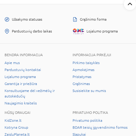
Užsakymo statusas
Grąžinimo forma
Parduotuvių darbo laikas
Lojalumo programa
BENDRA INFORMACIJA
INFORMACIJA PIRKĖJUI
Apie mus
Pirkimo taisyklės
Parduotuvių kontaktai
Apmokėjimas
Lojalumo programa
Pristatymas
Garantija ir priežiūra
Grąžinimas
Konsultuojame dėl vežimėlių ir
Susisiekite su mumis
autokėdučių
Naujagimio kraitelis
MŪSŲ DRAUGAI
PRIVATUMO POLITIKA
KidZone.lt
Privatumo politika
Kotryna Group
BDAR teisių įgyvendinimo formos
ZaisluPlaneta.lt
Slapukai