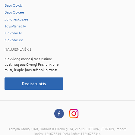
BabyCity.lv
BabyCity.ee
Jukukeskus.ee
ToysPlanet.lv
KidZone.lv
KidZone.ee
NAUJIENLAIŠKIS
Kiekvieną mėnesį mes turime
ypatingų pasiūlymų! Prisijunk prie
mūsų ir apie juos sužinok pirmas!
Registruotis
Kotryna Group, UAB
, Dariaus ir Girėno g. 34, Vilnius, LIETUVA, LT-02189, Įmonės
kodas: 121673734, PVM kodas: LT216737314