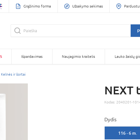
Grąžinimo forma
Užsakymo sekimas
Parduotu
P
S
Išpardavimas
Naujagimio kraitelis
Lauko žaislų gi
Kelnės ir šortai
NEXT t
Kodas:
2040201-101
Dydis
116 - 6 m.