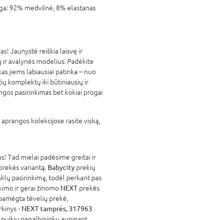
ga:
92% medvilnė, 8% elastanas
s! Jaunystė reiškia laisvę ir
ų ir avalynės modelius. Padėkite
kas jiems labiausiai patinka – nuo
ių komplektų iki būtiniausių ir
ngos pasirinkimas bet kokiai progai
aprangos kolekcijose rasite viską,
! Tad mielai padėsime greitai ir
 prekės variantą.
Babycity
prekių
nklų pasirinkimą, todėl perkant pas
atikimo ir gerai žinomo
NEXT
prekės
 pamėgta tėvelių prekė,
rkinys -
NEXT tamprės, 317963
s puikiu pagalbininku auginant