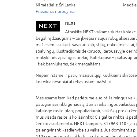
Kilmės šalis:
Šri Lanka
Medžia
Priežiūros nurodymai
NEXT
Atraskite NEXT vaikams skirtas kolekcija
begalinį džiaugsmą – tai įkvepia naujus rūbų, aksesuar
mažiesiems sukurti savo unikalų stilių, rinkdamiesi tai, 
spalvingų, iliustracijomis dekoruotų, tarpusavyje derinč
mokyklinės aprangos prekių. Kolekcijose – platus apra
- tiek berniukams, tiek mergaitėms.
Nepamirštame ir pačių mažiausiųjų! Kūdikiams skirtose 
ko reikia neseniai atkeliavusiam mažyliui
Mes esame tam, kad padėtume auginti laimingus vaikus
patogiai išsirinkti geriausią, Jums reikalingos vaikiškos
kataloge rasite platų populiariausių vaikiškų prekių že
mus visada rasite iš ko išsirinkti! Čia galite rinktis iš p
ženklo asortimento.
NEXT tamprės, 317963 110
- jau
palengvinanti kasdienybę su vaikais. Jus dominantis pi
110
- siūlomas patrauklia kaina, kuris neabejotinai tap