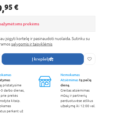
9,
95 €
ą pažymėtoms prekėms
au įsigyti kortelę ir pasinaudoti nuolaida. Sutinku su
gramos
sąlygomis ir taisyklėmis
Į krepšelį
okamas
Nemokamas
tatymas
Atsiėmimas
tą pačią
dieną.
ą pristatysime
-3 darbo dienas,
Greitas atsiėmimas
 prie prekės
mūsų ir partnerių
odyta kitaip.
parduotuvėse atlikus
okamas
užsakymą iki 12:00 val.
atus perkant už