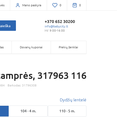
vės
Mano paskyra
0
0
+370 652 30200
aieška
info@babycity.lt
I-V: 9:00-16:00
das
Dovanų kuponai
Prekių ženklai
amprės, 317963 116
484
Barkodas:
31796308
Dydžių lentelė
104 - 4 m.
110 - 5 m.