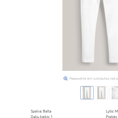
Paspauskite ant nuotraukos, kad p
Spalva:
Balta
Lytis:
M
Dalių kiekis:
1
Prekės 