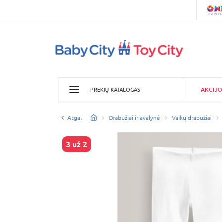
AKCIJO
PREKIŲ KATALOGAS
Atgal
Drabužiai ir avalynė
Vaikų drabužiai
3 už 2