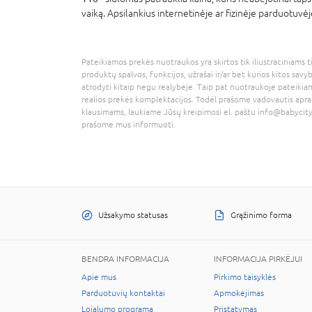
vaiką. Apsilankius internetinėje ar fizinėje parduotuvė
Pateikiamos prekės nuotraukos yra skirtos tik iliustraciniams ti
produktų spalvos, funkcijos, užrašai ir/ar bet kurios kitos savy
atrodyti kitaip negu realybėje. Taip pat nuotraukoje pateikiam
realios prekės komplektacijos. Todėl prašome vadovautis apra
klausimams, laukiame Jūsų kreipimosi el. paštu
info@babycity
prašome mus informuoti.
Užsakymo statusas
Grąžinimo forma
BENDRA INFORMACIJA
INFORMACIJA PIRKĖJUI
Apie mus
Pirkimo taisyklės
Parduotuvių kontaktai
Apmokėjimas
Lojalumo programa
Pristatymas