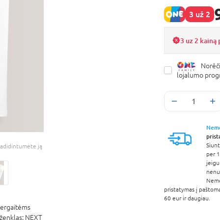
3 už 2
3 uz 2 kain
Norėči
lojalumo pro
Nem
pris
Siunt
adidintumėte ją
per 1
jeigu
nenur
Nem
pristatymas į paštom
60 eur ir daugiau.
ergaitėms
ženklas:
NEXT