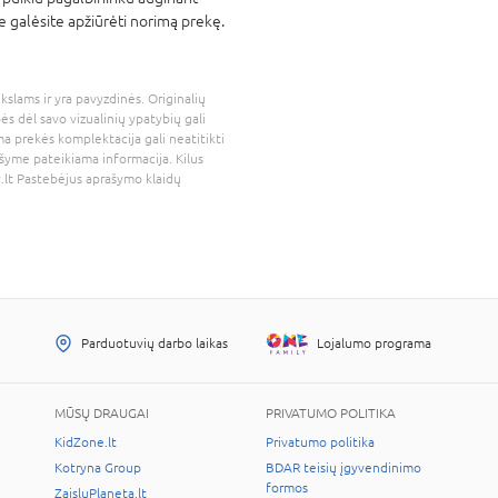
je galėsite apžiūrėti norimą prekę.
kslams ir yra pavyzdinės. Originalių
bės dėl savo vizualinių ypatybių gali
a prekės komplektacija gali neatitikti
šyme pateikiama informacija. Kilus
.lt
Pastebėjus aprašymo klaidų
Parduotuvių darbo laikas
Lojalumo programa
MŪSŲ DRAUGAI
PRIVATUMO POLITIKA
KidZone.lt
Privatumo politika
Kotryna Group
BDAR teisių įgyvendinimo
formos
ZaisluPlaneta.lt