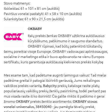
Stovo matmenys:
Išskleistas: 61 x 101 x 81 cm (aukštis)
Paviršius vonelei pastatyti: 41 x 58 x 10 cm (aukštis)
Sulankstytas: 61 x 90 x 21,5 cm (aukštis)
OKBABY
Italų prekės ženkas OKBABY užtikrina aukščiausius
kūrybiškumo, patikimumo ir saugumo standartus.
OKBABY rūpinasi, kad būtų patenktnti tūkstančių
šeimų poreikiai visoje Europoje. OKBABY vadovaujasi aplinkosaugos,
socialine ir marketingo etika ir buvo apdovanota ne vienu Europos
sertifikatu, kuris garantuoja aukščiausią kiekvienos prekės kokybę
Mes esame tam, kad padėtume auginti laimingus vaikus! Tad mielai
padėsime greitai ir patogiai išsirinkti geriausią, Jums reikalingos
vaikiškos prekės variantą.
Babycity
prekių kataloge rasite platų
populiariausių vaikiškų prekių ženklų pasirinkimą, todėl perkant pas
mus visada rasite iš ko išsirinkti! Čia galite rinktis iš patikimo ir gerai
žinomo
OKBABY
prekės ženklo asortimento.
OKBABY stovas
vonelei universalus, 38450040
- jau pamėgta tėvelių prekė,
palengvinanti kasdienybę su vaikais. Jus dominantis pirkinys -