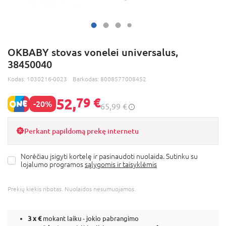
OKBABY stovas vonelei universalus,
38450040
Kodas:
1030216-0023
Barkodas:
8008577008452
52,
79 €
-20%
65,99 €
Perkant papildomą prekę internetu
Norėčiau įsigyti kortelę ir pasinaudoti nuolaida. Sutinku su
lojalumo programos
sąlygomis ir taisyklėmis
Prekių kiekis ribotas. Nuolaidos nesumuojamos.
3 x
€
mokant laiku - jokio pabrangimo