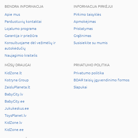
BENDRA INFORMACIJA
INFORMACIJA PIRKĖJUI
Apie mus
Pirkimo taisyklės
Parduotuvių kontaktai
Apmokėjimas
Lojalumo programa
Pristatymas
Garantija ir priežiūra
Grąžinimas
Konsultuojame dėl vežimėlių ir
Susisiekite su mumis
autokėdučių
Naujagimio kraitelis
MŪSŲ DRAUGAI
PRIVATUMO POLITIKA
KidZone.lt
Privatumo politika
Kotryna Group
BDAR teisių įgyvendinimo formos
ZaisluPlaneta.lt
Slapukai
BabyCity.lv
BabyCity.ee
Jukukeskus.ee
ToysPlanet.lv
KidZone.lv
KidZone.ee