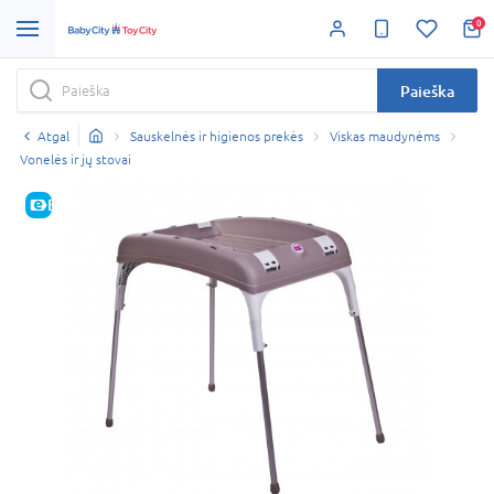
0
Paieška
Atgal
Sauskelnės ir higienos prekės
Viskas maudynėms
Vonelės ir jų stovai
E-KAINA