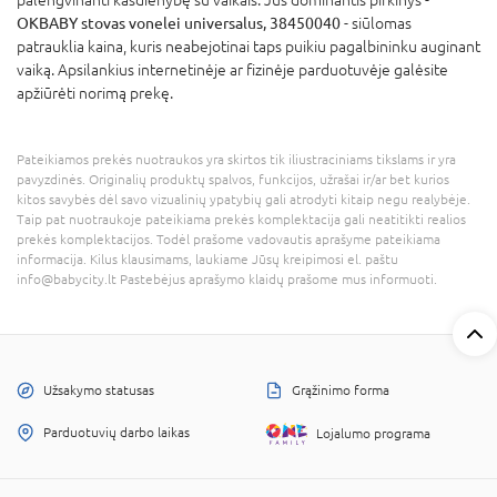
OKBABY stovas vonelei universalus, 38450040
- siūlomas
patrauklia kaina, kuris neabejotinai taps puikiu pagalbininku auginant
vaiką. Apsilankius internetinėje ar fizinėje parduotuvėje galėsite
apžiūrėti norimą prekę.
Pateikiamos prekės nuotraukos yra skirtos tik iliustraciniams tikslams ir yra
pavyzdinės. Originalių produktų spalvos, funkcijos, užrašai ir/ar bet kurios
kitos savybės dėl savo vizualinių ypatybių gali atrodyti kitaip negu realybėje.
Taip pat nuotraukoje pateikiama prekės komplektacija gali neatitikti realios
prekės komplektacijos. Todėl prašome vadovautis aprašyme pateikiama
informacija. Kilus klausimams, laukiame Jūsų kreipimosi el. paštu
info@babycity.lt Pastebėjus aprašymo klaidų prašome mus informuoti.
Užsakymo statusas
Grąžinimo forma
Parduotuvių darbo laikas
Lojalumo programa