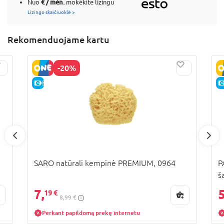
€ / mėn.
Nuo
mokėkite lizingu
Lizingo skaičiuoklė >
Rekomenduojame kartu
-20%
E-KAINA
SARO natūrali kempinė PREMIUM, 0964
P
š
R
7,
5
19 €
8,99 €
Perkant papildomą prekę internetu