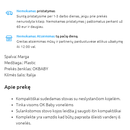
Nemokamas
pristatymas
Siuntą pristatysime per 1-3 darbo dienas, jeigu prie prekės
nenurodyta kitaip. Nemokamas pristatymas į paštomatus perkant už
60 eur ir daugiau.
Nemokamas Atsiėmimas
tą pačią dieną.
Greitas atsiėmimas mūsų ir partnerių parduotuvėse atlikus užsakymą
iki 12:00 val.
Spalva:
Marga
Medžiaga.:
Plastic
Prekės ženklas:
OKBABY
Kilmės šalis:
Italija
Apie prekę
Kompaktiškai sudedamas stovas su neslystančiom kojelėm.
Tinka visoms OK Baby vonelėms
Sulankstomos stovo kojos leidžia jį saugoti itin kompaktiškai
Komplekte yra vamzdis kad būtų paprasta išleisti vandenį iš
vonelės.