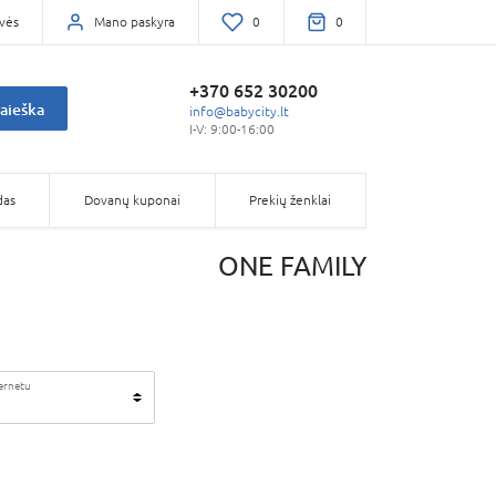
vės
Mano paskyra
0
0
+370 652 30200
aieška
info@babycity.lt
I-V: 9:00-16:00
das
Dovanų kuponai
Prekių ženklai
ONE FAMILY
ternetu