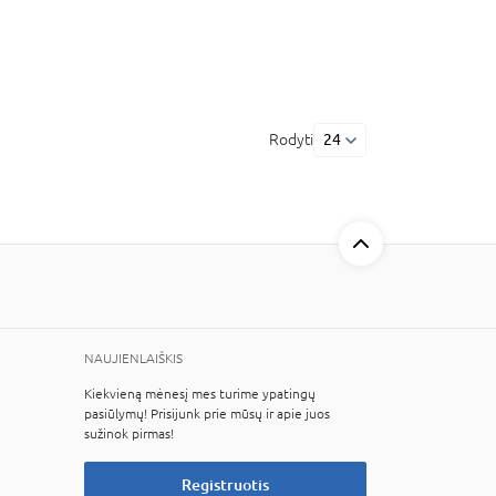
Rodyti
24
NAUJIENLAIŠKIS
Kiekvieną mėnesį mes turime ypatingų
pasiūlymų! Prisijunk prie mūsų ir apie juos
sužinok pirmas!
Registruotis