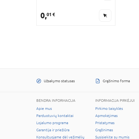
0,
01 €
Užsakymo statusas
Grąžinimo forma
BENDRA INFORMACIJA
INFORMACIJA PIRKĖJUI
Apie mus
Pirkimo taisyklės
Parduotuvių kontaktai
Apmokėjimas
Lojalumo programa
Pristatymas
Garantija ir priežiūra
Grąžinimas
Konsultuojame dėl vežimėlių
Susisiekite su mumis