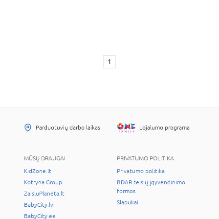
1
Parduotuvių darbo laikas
Lojalumo programa
MŪSŲ DRAUGAI
PRIVATUMO POLITIKA
KidZone.lt
Privatumo politika
Kotryna Group
BDAR teisių įgyvendinimo
formos
ZaisluPlaneta.lt
Slapukai
BabyCity.lv
BabyCity.ee