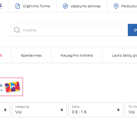
Grąžinimo forma
Užsakymo sekimas
Parduotu
P
S
Išpardavimas
Naujagimio kraitelis
Lauko žaislų gi
Kategorija
Kaina
Tik in
Visi
0
€
-
1
€
Visi