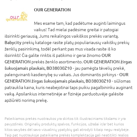
OUR GENERATION
Mes esame tam, kad padėtume auginti laimingus
vaikus! Tad mielai padėsime greitai ir patogiai
išsirinkti geriausią, Jums reikalingos vaikiškos prekės variantą.
Babycity
prekių kataloge rasite platų populiariausių vaikiškų prekių
ženklų pasirinkimą, todėl perkant pas mus visada rasite iš ko
išsirinkti! Čia galite rinktis iš patikimo ir gerai žinomo
OUR
GENERATION
prekės ženklo asortimento.
OUR GENERATION žirgas
šukuojamais plaukais, BD38030Z10
- jau pamėgta tėvelių prekė,
palengvinanti kasdienybę su vaikais. Jus dominantis pirkinys -
OUR
GENERATION žirgas šukuojamais plaukais, BD38030Z10
- siūlomas
patrauklia kaina, kuris neabejotinai taps puikiu pagalbininku auginant
vaiką. Apsilankius internetinėje ar fizinėje parduotuvėje galėsite
apžiūrėti norimą prekę.
Pateikiamos prekės nuotraukos yra skirtos tik iliustraciniams tikslams ir yra
pavyzdinės. Originalių produktų spalvos, funkcijos, užrašai ir/ar bet kurios
kitos savybės dėl savo vizualinių ypatybių gali atrodyti kitaip negu realybėje.
Taip pat nuotraukoje pateikiama prekės komplektacija gali neatitikti realios