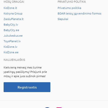
MŪSŲ DRAUGAI
PRIVATUMO POLITIKA
KidZone.lt
Privatumo politika
Kotryna Group
BDAR teisių įgyvendinimo formos
ZaisluPlaneta.lt
Slapukai
BabyCity.lv
BabyCity.ee
Jukukeskus.ee
ToysPlanet.lv
KidZone.lv
KidZone.ee
NAUJIENLAIŠKIS
Kiekvieną mėnesį mes turime
ypatingų pasiūlymų! Prisijunk prie
mūsų ir apie juos sužinok pirmas!
Registruotis