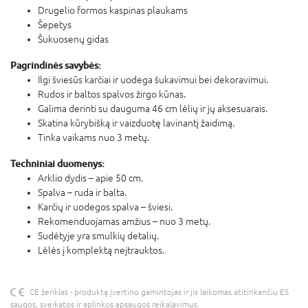
Drugelio formos kaspinas plaukams
Šepetys
Šukuosenų gidas
Pagrindinės savybės:
Ilgi šviesūs karčiai ir uodega šukavimui bei dekoravimui.
Rudos ir baltos spalvos žirgo kūnas.
Galima derinti su dauguma 46 cm lėlių ir jų aksesuarais.
Skatina kūrybišką ir vaizduotę lavinantį žaidimą.
Tinka vaikams nuo 3 metų.
Techniniai duomenys:
Arklio dydis – apie 50 cm.
Spalva – ruda ir balta.
Karčių ir uodegos spalva – šviesi.
Rekomenduojamas amžius – nuo 3 metų.
Sudėtyje yra smulkių detalių.
Lėlės į komplektą neįtrauktos.
CE ženklas - produktą įvertino gamintojas ir jis laikomas atitinkančiu ES
saugos, sveikatos ir aplinkos apsaugos reikalavimus.