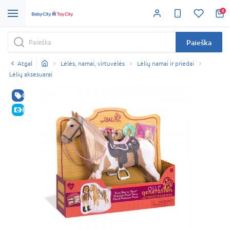
0
Paieška
Atgal
Lėlės, namai, virtuvėlės
Lėlių namai ir priedai
Lėlių aksesuarai
GERA KAINA
E-KAINA