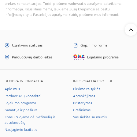
prekės komplektacijos. Todėl prašome vadovautis aprašyme pateikiama
informacija. Kilus klausimams, laukiame Jūsų kreipimosi el. paštu
info@babycity.lt Pastebėjus aprašymo klaidų prašome mus informuoti.
Užsakymo statusas
Grąžinimo forma
Parduotuvių darbo laikas
Lojalumo programa
BENDRA INFORMACIJA
INFORMACIJA PIRKĖJUI
Apie mus
Pirkimo taisyklės
Parduotuvių kontaktai
Apmokėjimas
Lojalumo programa
Pristatymas
Garantija ir priežiūra
Grąžinimas
Konsultuojame dėl vežimėlių ir
Susisiekite su mumis
autokėdučių
Naujagimio kraitelis