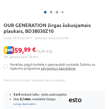
OUR GENERATION žirgas šukuojamais
plaukais, BD38030Z10
Kodas:
4070302-0077
Barkodas:
062243350786
59,
99 €
74,99 €
30d. geriausia kaina: 59,99 €
Norėčiau įsigyti kortelę ir pasinaudoti nuolaida. Sutinku su
lojalumo programos
sąlygomis ir taisyklėmis
Prekių kiekis ribotas. Nuolaidos nesumuojamos.
3 x
€
mokant laiku - jokio pabrangimo
€ / mėn.
Nuo
mokėkite lizingu
Lizingo skaičiuoklė >