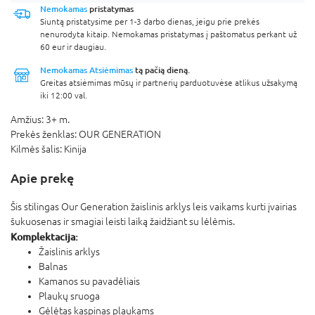
Nemokamas
pristatymas
Siuntą pristatysime per 1-3 darbo dienas, jeigu prie prekės
nenurodyta kitaip. Nemokamas pristatymas į paštomatus perkant už
60 eur ir daugiau.
Nemokamas Atsiėmimas
tą pačią dieną.
Greitas atsiėmimas mūsų ir partnerių parduotuvėse atlikus užsakymą
iki 12:00 val.
Amžius:
3+ m.
Prekės ženklas:
OUR GENERATION
Kilmės šalis:
Kinija
Apie prekę
Šis stilingas Our Generation žaislinis arklys leis vaikams kurti įvairias
šukuosenas ir smagiai leisti laiką žaidžiant su lėlėmis.
Komplektacija:
Žaislinis arklys
Balnas
Kamanos su pavadėliais
Plaukų sruoga
Gėlėtas kaspinas plaukams