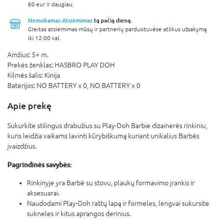
60 eur ir daugiau.
Nemokamas Atsiėmimas
tą pačią dieną.
Greitas atsiėmimas mūsų ir partnerių parduotuvėse atlikus užsakymą
iki 12:00 val.
Amžius:
5+ m.
Prekės ženklas:
HASBRO PLAY DOH
Kilmės šalis:
Kinija
Baterijos:
NO BATTERY x 0,
NO BATTERY x 0
Apie prekę
Sukurkite stilingus drabužius su Play-Doh Barbie dizainerės rinkiniu,
kuris leidžia vaikams lavinti kūrybiškumą kuriant unikalius Barbės
įvaizdžius.
Pagrindinės savybės:
Rinkinyje yra Barbė su stovu, plaukų formavimo įrankis ir
aksesuarai.
Naudodami Play-Doh raštų lapą ir formeles, lengvai sukursite
sukneles ir kitus aprangos derinius.