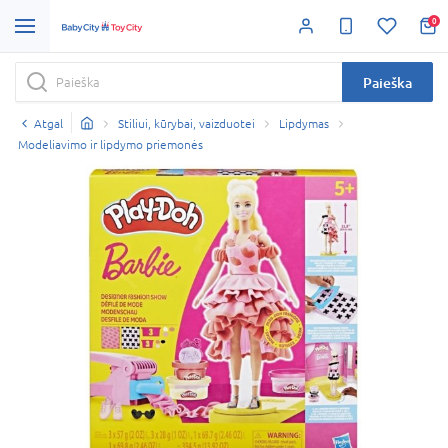
0
Paieška
Atgal
Stiliui, kūrybai, vaizduotei
Lipdymas
Modeliavimo ir lipdymo priemonės