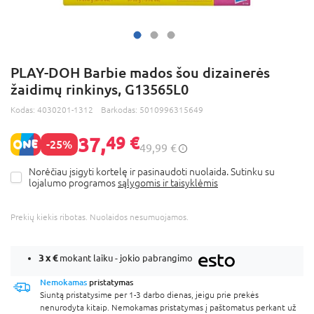
PLAY-DOH Barbie mados šou dizainerės
žaidimų rinkinys, G13565L0
Kodas:
4030201-1312
Barkodas:
5010996315649
37,
49 €
-25%
49,99 €
Norėčiau įsigyti kortelę ir pasinaudoti nuolaida. Sutinku su
lojalumo programos
sąlygomis ir taisyklėmis
Prekių kiekis ribotas. Nuolaidos nesumuojamos.
3 x
€
mokant laiku - jokio pabrangimo
Nemokamas
pristatymas
Siuntą pristatysime per 1-3 darbo dienas, jeigu prie prekės
nenurodyta kitaip. Nemokamas pristatymas į paštomatus perkant už