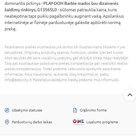
dominantis pirkinys -
PLAY-DOH Barbie mados šou dizainerės
žaidimų rinkinys, G13565L0
- siūlomas patrauklia kaina, kuris
neabejotinai taps puikiu pagalbininku auginant vaiką. Apsilankius
internetinėje ar fizinėje parduotuvėje galėsite apžiūrėti norimą
prekę.
Pateikiamos prekės nuotraukos yra skirtos tik iliustraciniams tikslams ir yra
pavyzdinės. Originalių produktų spalvos, funkcijos, užrašai ir/ar bet kurios
kitos savybės dėl savo vizualinių ypatybių gali atrodyti kitaip negu realybėje.
Taip pat nuotraukoje pateikiama prekės komplektacija gali neatitikti realios
prekės komplektacijos. Todėl prašome vadovautis aprašyme pateikiama
informacija. Kilus klausimams, laukiame Jūsų kreipimosi el. paštu
info@babycity.lt Pastebėjus aprašymo klaidų prašome mus informuoti.
Užsakymo statusas
Grąžinimo forma
Parduotuvių darbo laikas
Lojalumo programa