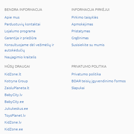
BENDRA INFORMACIJA
INFORMACIJA PIRKĖJUI
Apie mus
Pirkimo taisyklės
Parduotuvių kontaktai
Apmokėjimas
Lojalumo programa
Pristatymas
Garantija ir priežiūra
Grąžinimas
Konsultuojame dėl vežimėlių ir
Susisiekite su mumis
autokėdučių
Naujagimio kraitelis
MŪSŲ DRAUGAI
PRIVATUMO POLITIKA
KidZone.lt
Privatumo politika
Kotryna Group
BDAR teisių įgyvendinimo formos
ZaisluPlaneta.lt
Slapukai
BabyCity.lv
BabyCity.ee
Jukukeskus.ee
ToysPlanet.lv
KidZone.lv
KidZone.ee