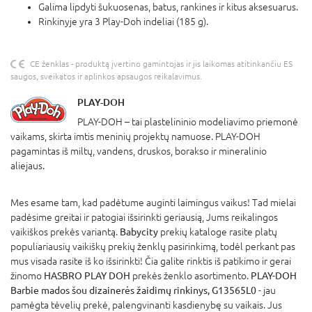
Galima lipdyti šukuosenas, batus, rankines ir kitus aksesuarus.
Rinkinyje yra 3 Play-Doh indeliai (185 g).
CE ženklas - produktą įvertino gamintojas ir jis laikomas atitinkančiu ES
saugos, sveikatos ir aplinkos apsaugos reikalavimus.
PLAY-DOH
PLAY-DOH – tai plastelininio modeliavimo priemonė
vaikams, skirta imtis meninių projektų namuose. PLAY-DOH
pagamintas iš miltų, vandens, druskos, borakso ir mineralinio
aliejaus.
Mes esame tam, kad padėtume auginti laimingus vaikus! Tad mielai
padėsime greitai ir patogiai išsirinkti geriausią, Jums reikalingos
vaikiškos prekės variantą.
Babycity
prekių kataloge rasite platų
populiariausių vaikiškų prekių ženklų pasirinkimą, todėl perkant pas
mus visada rasite iš ko išsirinkti! Čia galite rinktis iš patikimo ir gerai
žinomo
HASBRO PLAY DOH
prekės ženklo asortimento.
PLAY-DOH
Barbie mados šou dizainerės žaidimų rinkinys, G13565L0
- jau
pamėgta tėvelių prekė, palengvinanti kasdienybę su vaikais. Jus