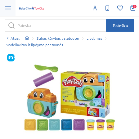
0
Paieška
Atgal
Stiliui, kūrybai, vaizduotei
Lipdymas
Modeliavimo ir lipdymo priemonės
E-KAINA