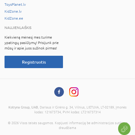
ToysPlanet.lv
KidZone.lv
KidZone.ee
NAUJIENLAIŠKIS
Kiekvieną mėnesį mes turime
ypatingų pasiūlymų! Prisijunk prie
mūsų ir apie juos sužinok pirmas!
Registruotis
Kotryna Group, UAB
, Dariaus ir Girėno g. 34, Vilnius, LIETUVA, LT-02189, Įmonės
kodas: 121673734, PVM kodas: LT216737314
© 2026 Visos teisės saugomos. Kopijuoti informaciją be administracijos sutikimo
draudžiama