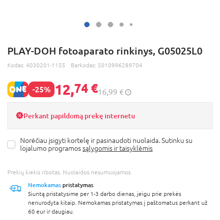
PLAY-DOH fotoaparato rinkinys, G05025L0
Kodas:
4030201-1155
Barkodas:
5010996289704
12,
74 €
-25%
16,99 €
Perkant papildomą prekę internetu
Norėčiau įsigyti kortelę ir pasinaudoti nuolaida. Sutinku su
lojalumo programos
sąlygomis ir taisyklėmis
Prekių kiekis ribotas. Nuolaidos nesumuojamos.
Nemokamas
pristatymas
Siuntą pristatysime per 1-3 darbo dienas, jeigu prie prekės
nenurodyta kitaip. Nemokamas pristatymas į paštomatus perkant už
60 eur ir daugiau.