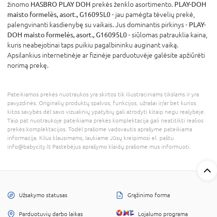
žinomo
HASBRO PLAY DOH
prekės ženklo asortimento.
PLAY-DOH
maisto formelės, asort., G16095L0
- jau pamėgta tėvelių prekė,
palengvinanti kasdienybę su vaikais. Jus dominantis pirkinys -
PLAY-
DOH maisto formelės, asort., G16095L0
- siūlomas patrauklia kaina,
kuris neabejotinai taps puikiu pagalbininku auginant vaiką.
Apsilankius internetinėje ar fizinėje parduotuvėje galėsite apžiūrėti
norimą prekę.
Pateikiamos prekės nuotraukos yra skirtos tik iliustraciniams tikslams ir yra
pavyzdinės. Originalių produktų spalvos, funkcijos, užrašai ir/ar bet kurios
kitos savybės dėl savo vizualinių ypatybių gali atrodyti kitaip negu realybėje.
Taip pat nuotraukoje pateikiama prekės komplektacija gali neatitikti realios
prekės komplektacijos. Todėl prašome vadovautis aprašyme pateikiama
informacija. Kilus klausimams, laukiame Jūsų kreipimosi el. paštu
info@babycity.lt Pastebėjus aprašymo klaidų prašome mus informuoti.
Užsakymo statusas
Grąžinimo forma
Parduotuvių darbo laikas
Lojalumo programa