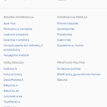
BENDRA INFORMACIJA
INFORMACIJA PIRKĖJUI
Apie mus
Pirkimo taisyklės
Parduotuvių kontaktai
Apmokėjimas
Lojalumo programa
Pristatymas
Garantija ir priežiūra
Grąžinimas
Konsultuojame dėl vežimėlių ir
Susisiekite su mumis
autokėdučių
Naujagimio kraitelis
MŪSŲ DRAUGAI
PRIVATUMO POLITIKA
KidZone.lt
Privatumo politika
Kotryna Group
BDAR teisių įgyvendinimo formos
ZaisluPlaneta.lt
Slapukai
BabyCity.lv
BabyCity.ee
Jukukeskus.ee
ToysPlanet.lv