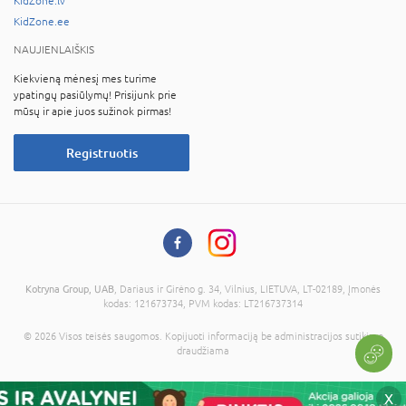
KidZone.lv
KidZone.ee
NAUJIENLAIŠKIS
Kiekvieną mėnesį mes turime
ypatingų pasiūlymų! Prisijunk prie
mūsų ir apie juos sužinok pirmas!
Registruotis
Kotryna Group, UAB
, Dariaus ir Girėno g. 34, Vilnius, LIETUVA, LT-02189, Įmonės
kodas: 121673734, PVM kodas: LT216737314
© 2026 Visos teisės saugomos. Kopijuoti informaciją be administracijos sutikimo
draudžiama
X