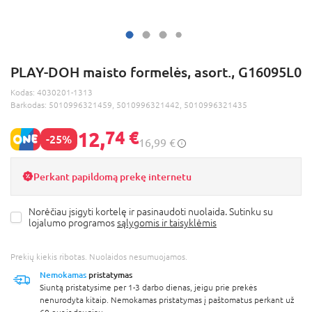
PLAY-DOH maisto formelės, asort., G16095L0
Kodas:
4030201-1313
Barkodas:
5010996321459, 5010996321442, 5010996321435
12,
74 €
-25%
16,99 €
Perkant papildomą prekę internetu
Norėčiau įsigyti kortelę ir pasinaudoti nuolaida. Sutinku su
lojalumo programos
sąlygomis ir taisyklėmis
Prekių kiekis ribotas. Nuolaidos nesumuojamos.
Nemokamas
pristatymas
Siuntą pristatysime per 1-3 darbo dienas, jeigu prie prekės
nenurodyta kitaip. Nemokamas pristatymas į paštomatus perkant už