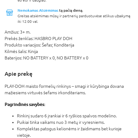
60 eur ir daugiau.
Nemokamas Atsiėmimas
tą pačią dieną.
Greitas atsiėmimas mūsų ir partnerių parduotuvėse atlikus užsakymą
iki 12:00 val.
Amžius:
3+ m.
Prekės ženklas:
HASBRO PLAY DOH
Produkto variacijos:
Šefas; Konditerija
Kilmės šalis:
Kinija
Baterijos:
NO BATTERY x 0,
NO BATTERY x 0
Apie prekę
PLAY-DOH maisto formelių rinkinys – smagi ir kūrybinga dovana
mažiesiems virtuvės šefams irkonditeriams.
Pagrindinės savybės:
Rinkinį sudaro 6 įrankiai ir 6 ryškios spalvos modelino.
Puikiai tinka vaikams nuo 3 metų ir vyresniems.
Komplektas patogus kelionėms ir žaidimams bet kurioje
vietoje.