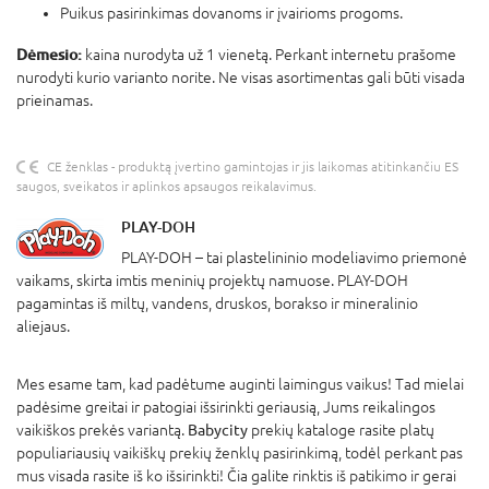
Puikus pasirinkimas dovanoms ir įvairioms progoms.
Dėmesio:
kaina nurodyta už 1 vienetą. Perkant internetu prašome
nurodyti kurio varianto norite. Ne visas asortimentas gali būti visada
prieinamas.
CE ženklas - produktą įvertino gamintojas ir jis laikomas atitinkančiu ES
saugos, sveikatos ir aplinkos apsaugos reikalavimus.
PLAY-DOH
PLAY-DOH – tai plastelininio modeliavimo priemonė
vaikams, skirta imtis meninių projektų namuose. PLAY-DOH
pagamintas iš miltų, vandens, druskos, borakso ir mineralinio
aliejaus.
Mes esame tam, kad padėtume auginti laimingus vaikus! Tad mielai
padėsime greitai ir patogiai išsirinkti geriausią, Jums reikalingos
vaikiškos prekės variantą.
Babycity
prekių kataloge rasite platų
populiariausių vaikiškų prekių ženklų pasirinkimą, todėl perkant pas
mus visada rasite iš ko išsirinkti! Čia galite rinktis iš patikimo ir gerai