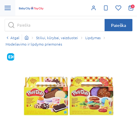
0
Paieška
Atgal
Stiliui, kūrybai, vaizduotei
Lipdymas
Modeliavimo ir lipdymo priemonės
E-KAINA