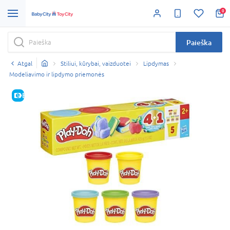
0
Paieška
Atgal
Stiliui, kūrybai, vaizduotei
Lipdymas
Modeliavimo ir lipdymo priemonės
E-KAINA