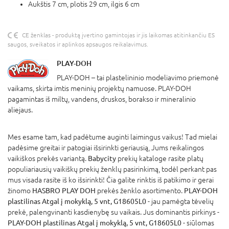
Aukštis 7 cm, plotis 29 cm, ilgis 6 cm
CE ženklas - produktą įvertino gamintojas ir jis laikomas atitinkančiu ES
saugos, sveikatos ir aplinkos apsaugos reikalavimus.
PLAY-DOH
PLAY-DOH – tai plastelininio modeliavimo priemonė
vaikams, skirta imtis meninių projektų namuose. PLAY-DOH
pagamintas iš miltų, vandens, druskos, borakso ir mineralinio
aliejaus.
Mes esame tam, kad padėtume auginti laimingus vaikus! Tad mielai
padėsime greitai ir patogiai išsirinkti geriausią, Jums reikalingos
vaikiškos prekės variantą.
Babycity
prekių kataloge rasite platų
populiariausių vaikiškų prekių ženklų pasirinkimą, todėl perkant pas
mus visada rasite iš ko išsirinkti! Čia galite rinktis iš patikimo ir gerai
žinomo
HASBRO PLAY DOH
prekės ženklo asortimento.
PLAY-DOH
plastilinas Atgal į mokyklą, 5 vnt, G18605L0
- jau pamėgta tėvelių
prekė, palengvinanti kasdienybę su vaikais. Jus dominantis pirkinys -
PLAY-DOH plastilinas Atgal į mokyklą, 5 vnt, G18605L0
- siūlomas