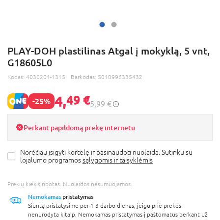
PLAY-DOH plastilinas Atgal į mokyklą, 5 vnt,
G18605L0
Kodas:
4030201-1315
Barkodas:
5010996335432
4,
49 €
-25%
5,99 €
Perkant papildomą prekę internetu
Norėčiau įsigyti kortelę ir pasinaudoti nuolaida. Sutinku su
lojalumo programos
sąlygomis ir taisyklėmis
Prekių kiekis ribotas. Nuolaidos nesumuojamos.
Nemokamas
pristatymas
Siuntą pristatysime per 1-3 darbo dienas, jeigu prie prekės
nenurodyta kitaip. Nemokamas pristatymas į paštomatus perkant už