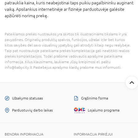
patrauklia kaina, kuris neabejotinai taps puikiu pagalbininku auginant
vaiką. Apsilankius internetinėje ar fizinėje parduotuvėje galėsite
apžiūrėti norimą prekę.
Pateikiamos prekės nuotraukos yra skirtos tik iliustraciniams tikslams ir yra
pavyzdinės. Originalių produktų spalvos, funkcijos, užrašai ir/ar bet kurios
kitos savybės dėl savo vizualinių ypatybių gali atrodyti kitaip negu realybėje.
Taip pat nuotraukoje pateikiama prekės komplektacija gali neatitikti realios
prekės komplektacijos. Todėl prašome vadovautis aprašyme pateikiama
informacija. Kilus klausimams, laukiame Jūsų kreipimosi el. paštu
info@babycity.lt Pastebėjus aprašymo klaidų prašome mus informuoti.
Užsakymo statusas
Grąžinimo forma
Parduotuvių darbo laikas
Lojalumo programa
BENDRA INFORMACIJA
INFORMACIJA PIRKĖJUI