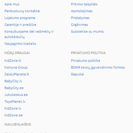
Apie mus
Pirkimo taisyklės
Parduotuvių kontaktai
Apmokėjimas
Lojalumo programa
Pristatymas
Garantija ir priežiūra
Grąžinimas
Konsultuojame dėl vežimėlių ir
Susisiekite su mumis
autokėdučių
Naujagimio kraitelis
MŪSŲ DRAUGAI
PRIVATUMO POLITIKA
KidZone.lt
Privatumo politika
Kotryna Group
BDAR teisių įgyvendinimo formos
ZaisluPlaneta.lt
Slapukai
BabyCity.lv
BabyCity.ee
Jukukeskus.ee
ToysPlanet.lv
KidZone.lv
KidZone.ee
NAUJIENLAIŠKIS