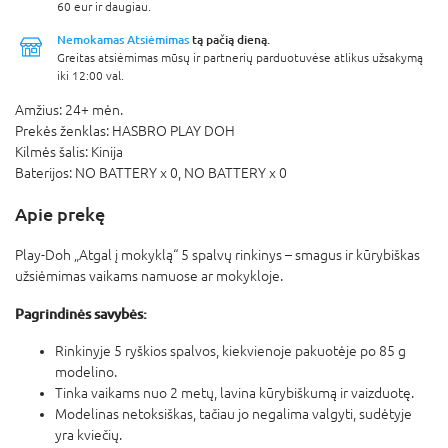
60 eur ir daugiau.
Nemokamas Atsiėmimas
tą pačią dieną.
Greitas atsiėmimas mūsų ir partnerių parduotuvėse atlikus užsakymą
iki 12:00 val.
Amžius:
24+ mėn.
Prekės ženklas:
HASBRO PLAY DOH
Kilmės šalis:
Kinija
Baterijos:
NO BATTERY x 0,
NO BATTERY x 0
Apie prekę
Play-Doh „Atgal į mokyklą“ 5 spalvų rinkinys – smagus ir kūrybiškas
užsiėmimas vaikams namuose ar mokykloje.
Pagrindinės savybės:
Rinkinyje 5 ryškios spalvos, kiekvienoje pakuotėje po 85 g
modelino.
Tinka vaikams nuo 2 metų, lavina kūrybiškumą ir vaizduotę.
Modelinas netoksiškas, tačiau jo negalima valgyti, sudėtyje
yra kviečių.