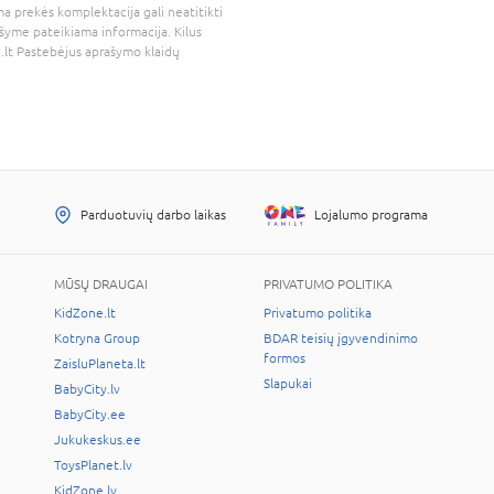
a prekės komplektacija gali neatitikti
šyme pateikiama informacija. Kilus
.lt
Pastebėjus aprašymo klaidų
Parduotuvių darbo laikas
Lojalumo programa
MŪSŲ DRAUGAI
PRIVATUMO POLITIKA
KidZone.lt
Privatumo politika
Kotryna Group
BDAR teisių įgyvendinimo
formos
ZaisluPlaneta.lt
Slapukai
BabyCity.lv
BabyCity.ee
Jukukeskus.ee
ToysPlanet.lv
KidZone.lv