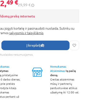
2,
49 €
29,99 €
ildomą prekę internetu
au įsigyti kortelę ir pasinaudoti nuolaida. Sutinku su
gramos
sąlygomis ir taisyklėmis
Į krepšelį
s. Nuolaidos nesumuojamos.
okamas
Nemokamas
tatymas
Atsiėmimas
tą pačią
dieną.
ą pristatysime
-3 darbo dienas,
Greitas atsiėmimas
 prie prekės
mūsų ir partnerių
odyta kitaip.
parduotuvėse atlikus
okamas
užsakymą iki 12:00 val.
atus perkant už