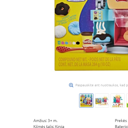
Paspauskite ant nuotraukos, kad p
Amžius:
3+ m.
Prekės 
Kilmės šalis:
Kinija
Baterij