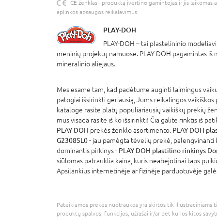
CE ženklas - produktą įvertino gamintojas ir jis laikomas 
aplinkos apsaugos reikalavimus.
PLAY-DOH
PLAY-DOH – tai plastelininio modeliav
meninių projektų namuose. PLAY-DOH pagamintas iš mi
mineralinio aliejaus.
Mes esame tam, kad padėtume auginti laimingus vaikus
patogiai išsirinkti geriausią, Jums reikalingos vaikiškos
kataloge rasite platų populiariausių vaikiškų prekių že
mus visada rasite iš ko išsirinkti! Čia galite rinktis iš p
PLAY DOH
prekės ženklo asortimento.
PLAY DOH plast
G23085L0
- jau pamėgta tėvelių prekė, palengvinanti 
dominantis pirkinys -
PLAY DOH plastilino rinkinys D
siūlomas patrauklia kaina, kuris neabejotinai taps puik
Apsilankius internetinėje ar fizinėje parduotuvėje galė
Pateikiamos prekės nuotraukos yra skirtos tik iliustraciniams ti
produktų spalvos, funkcijos, užrašai ir/ar bet kurios kitos savy