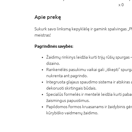
x 0
Apie prekę
Sukurk savo linksmą kepyklėlę ir gamink spalvingas „P
meistras!
Pagrindinės savybės:
Žaidimų rinkinys leidžia kurti trijų rūšių spurgas –
dizaino.
Rankenėlės pasukimu vaikai gali „iškepti“ spurgas
nukrenta ant pagrindo.
Integruota glajaus spaudimo sistema ir atskiras
dekoruoti skirtingais būdais.
Specialūs formelės ir mentelė leidžia kurti pabar
žaismingus papuošimus.
Papildomos formos kruasanams ir žaidybinis gėr
kūrybiško vaidmenų žaidimo.