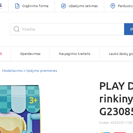
Grąžinimo forma
Užsakymo sekimas
Parduotu
P
S
Išpardavimas
Naujagimio kraitelis
Lauko žaislų gi
Modeliavimo ir lipdymo priemonės
PLAY D
rinkin
G2308
Kodas:
4030201-138