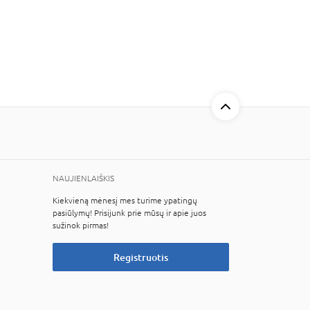
NAUJIENLAIŠKIS
Kiekvieną mėnesį mes turime ypatingų
pasiūlymų! Prisijunk prie mūsų ir apie juos
sužinok pirmas!
Registruotis