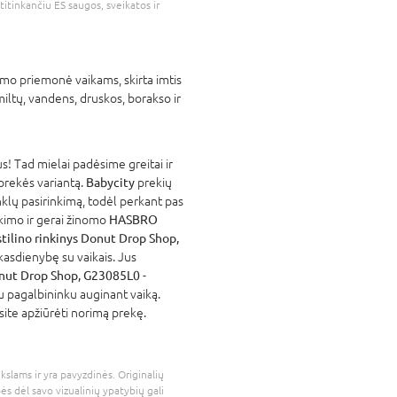
atitinkančiu ES saugos, sveikatos ir
imo priemonė vaikams, skirta imtis
ltų, vandens, druskos, borakso ir
! Tad mielai padėsime greitai ir
 prekės variantą.
Babycity
prekių
nklų pasirinkimą, todėl perkant pas
atikimo ir gerai žinomo
HASBRO
ilino rinkinys Donut Drop Shop,
kasdienybę su vaikais. Jus
onut Drop Shop, G23085L0
-
iu pagalbininku auginant vaiką.
site apžiūrėti norimą prekę.
kslams ir yra pavyzdinės. Originalių
bės dėl savo vizualinių ypatybių gali