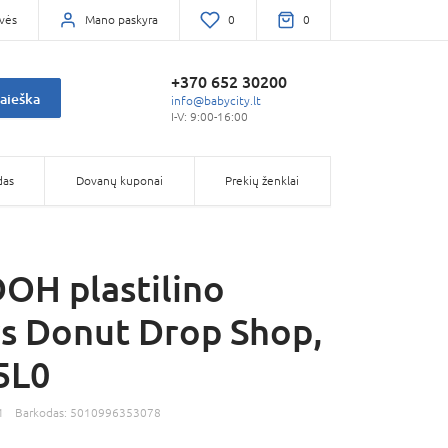
vės
Mano paskyra
0
0
+370 652 30200
aieška
info@babycity.lt
I-V: 9:00-16:00
das
Dovanų kuponai
Prekių ženklai
OH plastilino
ys Donut Drop Shop,
5L0
1
Barkodas:
5010996353078