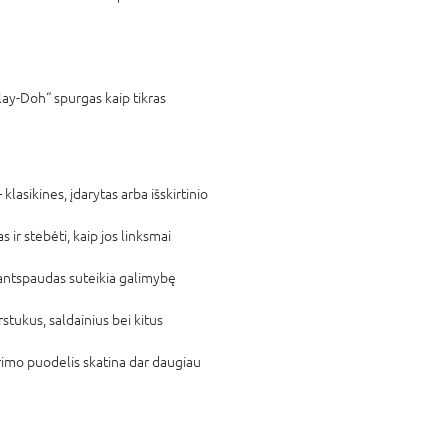
lay-Doh“ spurgas kaip tikras
 klasikines, įdarytas arba išskirtinio
 ir stebėti, kaip jos linksmai
 antspaudas suteikia galimybę
stukus, saldainius bei kitus
imo puodelis skatina dar daugiau