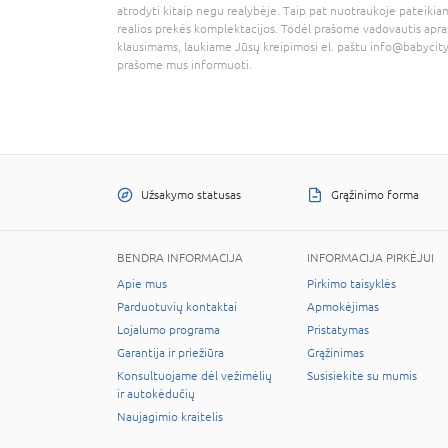
atrodyti kitaip negu realybėje. Taip pat nuotraukoje pateikiam
realios prekės komplektacijos. Todėl prašome vadovautis apra
klausimams, laukiame Jūsų kreipimosi el. paštu
info@babycity
prašome mus informuoti.
Užsakymo statusas
Grąžinimo forma
BENDRA INFORMACIJA
INFORMACIJA PIRKĖJUI
Apie mus
Pirkimo taisyklės
Parduotuvių kontaktai
Apmokėjimas
Lojalumo programa
Pristatymas
Garantija ir priežiūra
Grąžinimas
Konsultuojame dėl vežimėlių
Susisiekite su mumis
ir autokėdučių
Naujagimio kraitelis