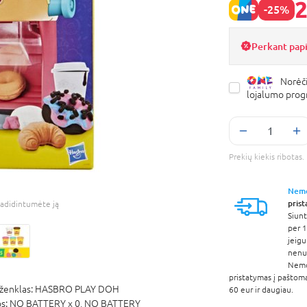
2
-25%
Perkant pap
Norėči
lojalumo pro
Prekių kiekis ribota
Nem
pris
adidintumėte ją
Siunt
per 1
jeigu
nenur
Nem
pristatymas į paštom
ženklas:
HASBRO PLAY DOH
60 eur ir daugiau.
os:
NO BATTERY x 0,
NO BATTERY