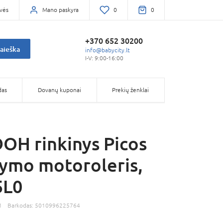
vės
Mano paskyra
0
0
+370 652 30200
aieška
info@babycity.lt
I-V: 9:00-16:00
das
Dovanų kuponai
Prekių ženklai
OH rinkinys Picos
tymo motoroleris,
5L0
1
Barkodas:
5010996225764