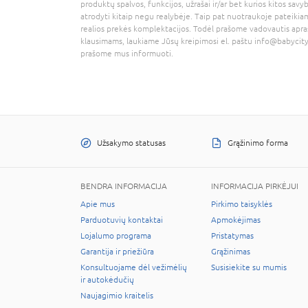
produktų spalvos, funkcijos, užrašai ir/ar bet kurios kitos savy
atrodyti kitaip negu realybėje. Taip pat nuotraukoje pateikiam
realios prekės komplektacijos. Todėl prašome vadovautis apra
klausimams, laukiame Jūsų kreipimosi el. paštu
info@babycity
prašome mus informuoti.
Užsakymo statusas
Grąžinimo forma
BENDRA INFORMACIJA
INFORMACIJA PIRKĖJUI
Apie mus
Pirkimo taisyklės
Parduotuvių kontaktai
Apmokėjimas
Lojalumo programa
Pristatymas
Garantija ir priežiūra
Grąžinimas
Konsultuojame dėl vežimėlių
Susisiekite su mumis
ir autokėdučių
Naujagimio kraitelis