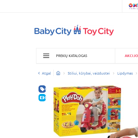
AKCIJO
PREKIŲ KATALOGAS
Atgal
Stiliui, kūrybai, vaizduotei
Lipdymas
GERA KAINA
E-KAINA