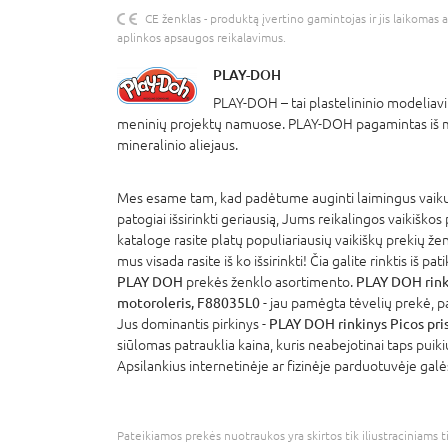
CE ženklas - produktą įvertino gamintojas ir jis laikomas 
aplinkos apsaugos reikalavimus.
PLAY-DOH
PLAY-DOH – tai plastelininio modeliav
meninių projektų namuose. PLAY-DOH pagamintas iš mi
mineralinio aliejaus.
Mes esame tam, kad padėtume auginti laimingus vaikus
patogiai išsirinkti geriausią, Jums reikalingos vaikiškos
kataloge rasite platų populiariausių vaikiškų prekių že
mus visada rasite iš ko išsirinkti! Čia galite rinktis iš p
PLAY DOH
prekės ženklo asortimento.
PLAY DOH rink
motoroleris, F88035L0
- jau pamėgta tėvelių prekė, p
Jus dominantis pirkinys -
PLAY DOH rinkinys Picos pr
siūlomas patrauklia kaina, kuris neabejotinai taps puik
Apsilankius internetinėje ar fizinėje parduotuvėje galė
Pateikiamos prekės nuotraukos yra skirtos tik iliustraciniams ti