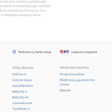
bės dėl savo vizualinių ypatybių gali
a prekės komplektacija gali neatitikti
šyme pateikiama informacija. Kilus
.lt
Pastebėjus aprašymo klaidų
Parduotuvių darbo laikas
Lojalumo programa
MŪSŲ DRAUGAI
PRIVATUMO POLITIKA
KidZone.lt
Privatumo politika
Kotryna Group
BDAR teisių įgyvendinimo
formos
ZaisluPlaneta.lt
Slapukai
BabyCity.lv
BabyCity.ee
Jukukeskus.ee
ToysPlanet.lv