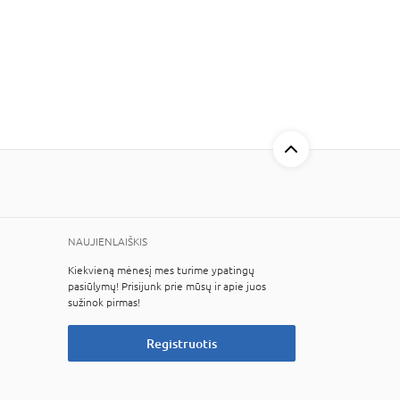
NAUJIENLAIŠKIS
Kiekvieną mėnesį mes turime ypatingų
pasiūlymų! Prisijunk prie mūsų ir apie juos
sužinok pirmas!
Registruotis