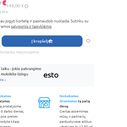
 €
149,00 €
4,50 €
au įsigyti kortelę ir pasinaudoti nuolaida. Sutinku su
gramos
sąlygomis ir taisyklėmis
Į krepšelį
s. Nuolaidos nesumuojamos.
laiku - jokio pabrangimo
mokėkite lizingu
klė >
okamas
Nemokamas
tatymas
Atsiėmimas
tą pačią
dieną.
ą pristatysime
-3 darbo dienas,
Greitas atsiėmimas
 prie prekės
mūsų ir partnerių
odyta kitaip.
parduotuvėse atlikus
okamas
užsakymą iki 12:00 val.