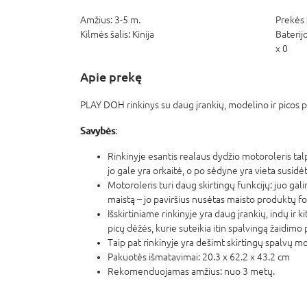
Amžius:
3-5 m.
Prekės 
Kilmės šalis:
Kinija
Baterij
x 0
Apie prekę
PLAY DOH rinkinys su daug įrankių, modelino ir picos 
Savybės
:
Rinkinyje esantis realaus dydžio motoroleris talp
jo gale yra orkaitė, o po sėdyne yra vieta susidė
Motoroleris turi daug skirtingų funkcijų: juo gali
maistą – jo paviršius nusėtas maisto produktų f
Išskirtiniame rinkinyje yra daug įrankių, indų ir ki
picų dėžės, kurie suteikia itin spalvingą žaidimo p
Taip pat rinkinyje yra dešimt skirtingų spalvų m
Pakuotės išmatavimai: 20.3 x 62.2 x 43.2 cm
Rekomenduojamas amžius: nuo 3 metų.