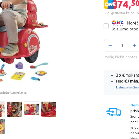
74,
50
30d. geriausia kaina: 7
Norėči
lojalumo pro
Prekių kiekis ribota
3 x
€
mokant 
€ / mėn.
Nuo
Lizingo skaičiuo
adidintumėte ją
Nem
pris
Siunt
per 1
jeigu
nenur
Nem