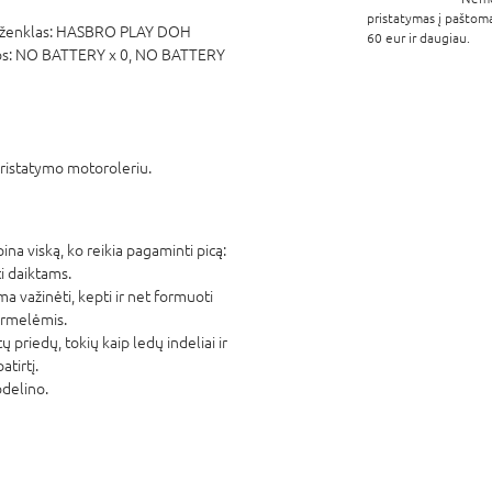
pristatymas į paštom
ženklas:
HASBRO PLAY DOH
60 eur ir daugiau.
os:
NO BATTERY x 0,
NO BATTERY
pristatymo motoroleriu.
ina viską, ko reikia pagaminti picą:
ti daiktams.
ma važinėti, kepti ir net formuoti
ormelėmis.
tų priedų, tokių kaip ledų indeliai ir
atirtį.
odelino.