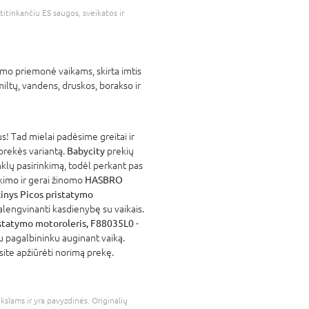
atitinkančiu ES saugos, sveikatos ir
imo priemonė vaikams, skirta imtis
ltų, vandens, druskos, borakso ir
! Tad mielai padėsime greitai ir
 prekės variantą.
Babycity
prekių
nklų pasirinkimą, todėl perkant pas
atikimo ir gerai žinomo
HASBRO
inys Picos pristatymo
alengvinanti kasdienybę su vaikais.
istatymo motoroleris, F88035L0
-
iu pagalbininku auginant vaiką.
site apžiūrėti norimą prekę.
kslams ir yra pavyzdinės. Originalių