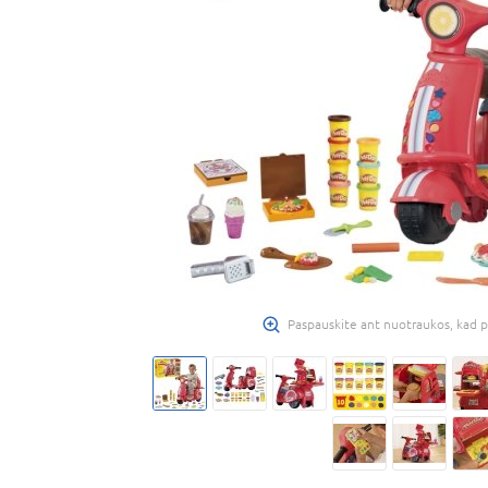
Paspauskite ant nuotraukos, kad p