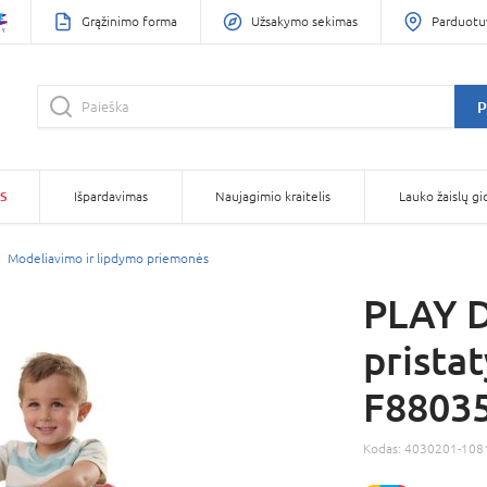
Grąžinimo forma
Užsakymo sekimas
Parduotu
P
S
Išpardavimas
Naujagimio kraitelis
Lauko žaislų gi
Modeliavimo ir lipdymo priemonės
PLAY D
prista
F8803
Kodas:
4030201-108