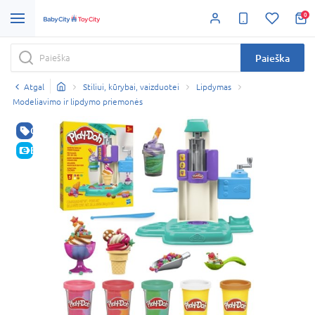
0
Paieška
Atgal
Stiliui, kūrybai, vaizduotei
Lipdymas
Modeliavimo ir lipdymo priemonės
GERA KAINA
E-KAINA