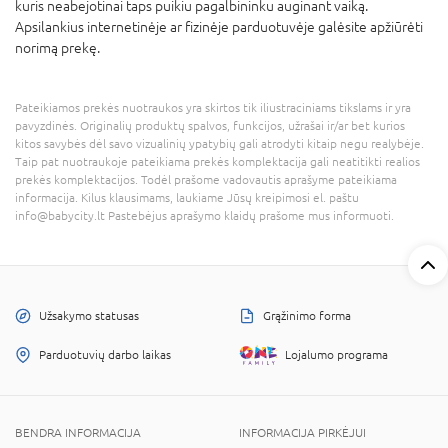
kuris neabejotinai taps puikiu pagalbininku auginant vaiką.
Apsilankius internetinėje ar fizinėje parduotuvėje galėsite apžiūrėti
norimą prekę.
Pateikiamos prekės nuotraukos yra skirtos tik iliustraciniams tikslams ir yra
pavyzdinės. Originalių produktų spalvos, funkcijos, užrašai ir/ar bet kurios
kitos savybės dėl savo vizualinių ypatybių gali atrodyti kitaip negu realybėje.
Taip pat nuotraukoje pateikiama prekės komplektacija gali neatitikti realios
prekės komplektacijos. Todėl prašome vadovautis aprašyme pateikiama
informacija. Kilus klausimams, laukiame Jūsų kreipimosi el. paštu
info@babycity.lt Pastebėjus aprašymo klaidų prašome mus informuoti.
Užsakymo statusas
Grąžinimo forma
Parduotuvių darbo laikas
Lojalumo programa
BENDRA INFORMACIJA
INFORMACIJA PIRKĖJUI