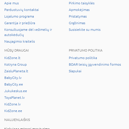
Apie mus
Pirkimo taisyklės
Parduotuvių kontaktai
Apmokėjimas
Lojalumo programa
Pristatymas
Garantija ir priežiūra
Grąžinimas
Konsultuojame dėl vežimėlių ir
Susisiekite su mumis
autokėdučių
Naujagimio kraitelis
MŪSŲ DRAUGAI
PRIVATUMO POLITIKA
KidZone.lt
Privatumo politika
Kotryna Group
BDAR teisių įgyvendinimo formos
ZaisluPlaneta.lt
Slapukai
BabyCity.lv
BabyCity.ee
Jukukeskus.ee
ToysPlanet.lv
KidZone.lv
KidZone.ee
NAUJIENLAIŠKIS