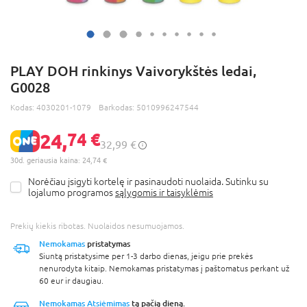
PLAY DOH rinkinys Vaivorykštės ledai,
G0028
Kodas:
4030201-1079
Barkodas:
5010996247544
24,
74 €
32,99 €
30d. geriausia kaina: 24,74 €
Norėčiau įsigyti kortelę ir pasinaudoti nuolaida. Sutinku su
lojalumo programos
sąlygomis ir taisyklėmis
Prekių kiekis ribotas. Nuolaidos nesumuojamos.
Nemokamas
pristatymas
Siuntą pristatysime per 1-3 darbo dienas, jeigu prie prekės
nenurodyta kitaip. Nemokamas pristatymas į paštomatus perkant už
60 eur ir daugiau.
Nemokamas Atsiėmimas
tą pačią dieną.