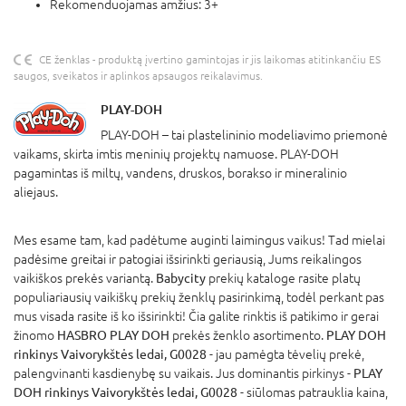
Rekomenduojamas amžius: 3+
CE ženklas - produktą įvertino gamintojas ir jis laikomas atitinkančiu ES
saugos, sveikatos ir aplinkos apsaugos reikalavimus.
PLAY-DOH
PLAY-DOH – tai plastelininio modeliavimo priemonė
vaikams, skirta imtis meninių projektų namuose. PLAY-DOH
pagamintas iš miltų, vandens, druskos, borakso ir mineralinio
aliejaus.
Mes esame tam, kad padėtume auginti laimingus vaikus! Tad mielai
padėsime greitai ir patogiai išsirinkti geriausią, Jums reikalingos
vaikiškos prekės variantą.
Babycity
prekių kataloge rasite platų
populiariausių vaikiškų prekių ženklų pasirinkimą, todėl perkant pas
mus visada rasite iš ko išsirinkti! Čia galite rinktis iš patikimo ir gerai
žinomo
HASBRO PLAY DOH
prekės ženklo asortimento.
PLAY DOH
rinkinys Vaivorykštės ledai, G0028
- jau pamėgta tėvelių prekė,
palengvinanti kasdienybę su vaikais. Jus dominantis pirkinys -
PLAY
DOH rinkinys Vaivorykštės ledai, G0028
- siūlomas patrauklia kaina,