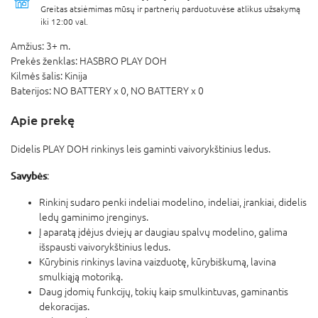
Greitas atsiėmimas mūsų ir partnerių parduotuvėse atlikus užsakymą
iki 12:00 val.
Amžius:
3+ m.
Prekės ženklas:
HASBRO PLAY DOH
Kilmės šalis:
Kinija
Baterijos:
NO BATTERY x 0,
NO BATTERY x 0
Apie prekę
Didelis PLAY DOH rinkinys leis gaminti vaivorykštinius ledus.
Savybės
:
Rinkinį sudaro penki indeliai modelino, indeliai, įrankiai, didelis
ledų gaminimo įrenginys.
Į aparatą įdėjus dviejų ar daugiau spalvų modelino, galima
išspausti vaivorykštinius ledus.
Kūrybinis rinkinys lavina vaizduotę, kūrybiškumą, lavina
smulkiąją motoriką.
Daug įdomių funkcijų, tokių kaip smulkintuvas, gaminantis
dekoracijas.