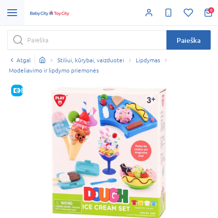
0
Paieška
Atgal
Stiliui, kūrybai, vaizduotei
Lipdymas
Modeliavimo ir lipdymo priemonės
E-KAINA