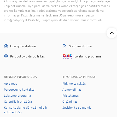
kitos savybės dėl savo vizualinių ypatybių gali atrodyti kitaip negu realybėje.
Taip pat nuotraukoje pateikiama prekės komplektacija gali neatitikti realios
prekės komplektacijos. Todėl prašome vadovautis aprašyme pateikiama
informacija. Kilus klausimams, laukiame Jūsų kreipimosi el. paštu
info@babycity.lt Pastebėjus aprašymo klaidų prašome mus informuoti.
Užsakymo statusas
Grąžinimo forma
Parduotuvių darbo laikas
Lojalumo programa
BENDRA INFORMACIJA
INFORMACIJA PIRKĖJUI
Apie mus
Pirkimo taisyklės
Parduotuvių kontaktai
Apmokėjimas
Lojalumo programa
Pristatymas
Garantija ir priežiūra
Grąžinimas
Konsultuojame dėl vežimėlių ir
Susisiekite su mumis
autokėdučių