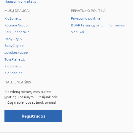
Naujagimio kraitelis
MŪSŲ DRAUGAI
PRIVATUMO POLITIKA
KidZone.lt
Privatumo politika
Kotryna Group
BDAR teisių įgyvendinimo formos
ZaisluPlaneta.lt
Slapukai
BabyCity.lv
BabyCity.ee
Jukukeskus.ee
ToysPlanet.lv
KidZone.lv
KidZone.ee
NAUJIENLAIŠKIS
Kiekvieną mėnesį mes turime
ypatingų pasiūlymų! Prisijunk prie
mūsų ir apie juos sužinok pirmas!
Registruotis