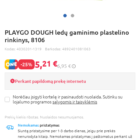
PLAYGO DOUGH ledų gaminimo plastelino
rinkinys, 8106
Kodas:
4030201-1319
Barkodas:
4892401081063
5,
21 €
-25%
6,95 €
Perkant papildomą prekę internetu
Norėčiau įsigyti kortelę ir pasinaudoti nuolaida. Sutinku su
lojalumo programos
sąlygomis ir taisyklėmis
Prekių kiekis ribotas. Nuolaidos nesumuojamos.
Nemokamas
pristatymas
Siuntą pristatysime per 1-3 darbo dienas, jeigu prie prekės
nenurodyta kitaip. Nemokamas pristatymas į paštomatus perkant už