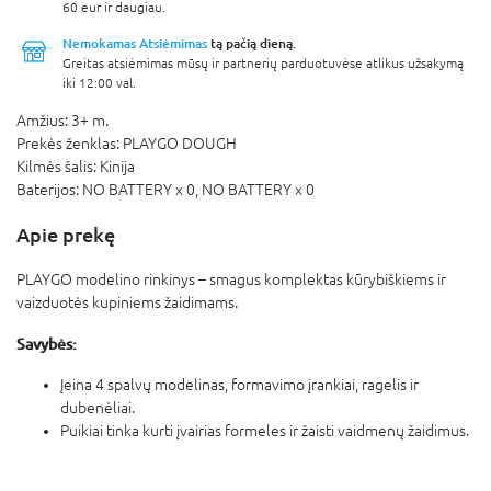
60 eur ir daugiau.
Nemokamas Atsiėmimas
tą pačią dieną.
Greitas atsiėmimas mūsų ir partnerių parduotuvėse atlikus užsakymą
iki 12:00 val.
Amžius:
3+ m.
Prekės ženklas:
PLAYGO DOUGH
Kilmės šalis:
Kinija
Baterijos:
NO BATTERY x 0,
NO BATTERY x 0
Apie prekę
PLAYGO modelino rinkinys – smagus komplektas kūrybiškiems ir
vaizduotės kupiniems žaidimams.
Savybės:
Įeina 4 spalvų modelinas, formavimo įrankiai, ragelis ir
dubenėliai.
Puikiai tinka kurti įvairias formeles ir žaisti vaidmenų žaidimus.