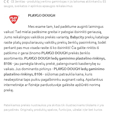
CE ženklas - produktą įvertino gamintojas ir jis laikomas atitinkančiu ES
saugos, sveikatos ir aplinkos apsaugos reikalavimus.
PLAYGO DOUGH
Mes esame tam, kad padėtume auginti laimingus
vaikus! Tad mielai padėsime greitai ir patogiai išsirinkti geriausią,
Jums reikalingos vaikiškos prekės variantą.
Babycity
prekių kataloge
rasite platų populiariausių vaikiškų prekių ženklų pasirinkimą, todėl
perkant pas mus visada rasite iš ko išsirinkti! Čia galite rinktis iš
patikimo ir gerai žinomo
PLAYGO DOUGH
prekės ženklo
asortimento.
PLAYGO DOUGH ledų gaminimo plastelino rinkinys,
8106
- jau pamėgta tėvelių prekė, palengvinanti kasdienybę su
vaikais. Jus dominantis pirkinys -
PLAYGO DOUGH ledų gaminimo
plastelino rinkinys, 8106
- siūlomas patrauklia kaina, kuris
neabejotinai taps puikiu pagalbininku auginant vaiką. Apsilankius
internetinėje ar fizinėje parduotuvėje galėsite apžiūrėti norimą
prekę.
Pateikiamos prekės nuotraukos yra skirtos tik iliustraciniams tikslams ir yra
pavyzdinės. Originalių produktų spalvos, funkcijos, užrašai ir/ar bet kurios