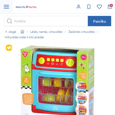
0
Paieška
Atgal
Lėlės, namai, virtuvėlės
Žaislinės virtuvėlės
Virtuvėlės indai ir kiti priedai
IŠPARDAVIMAS