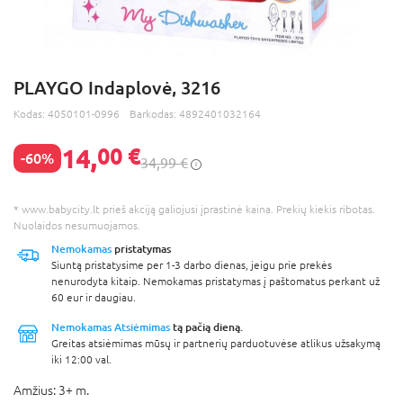
PLAYGO Indaplovė, 3216
Kodas:
4050101-0996
Barkodas:
4892401032164
14,
00 €
-60%
34,99 €
* www.babycity.lt prieš akciją galiojusi įprastinė kaina. Prekių kiekis ribotas.
Nuolaidos nesumuojamos.
Nemokamas
pristatymas
Siuntą pristatysime per 1-3 darbo dienas, jeigu prie prekės
nenurodyta kitaip. Nemokamas pristatymas į paštomatus perkant už
60 eur ir daugiau.
Nemokamas Atsiėmimas
tą pačią dieną.
Greitas atsiėmimas mūsų ir partnerių parduotuvėse atlikus užsakymą
iki 12:00 val.
Amžius:
3+ m.