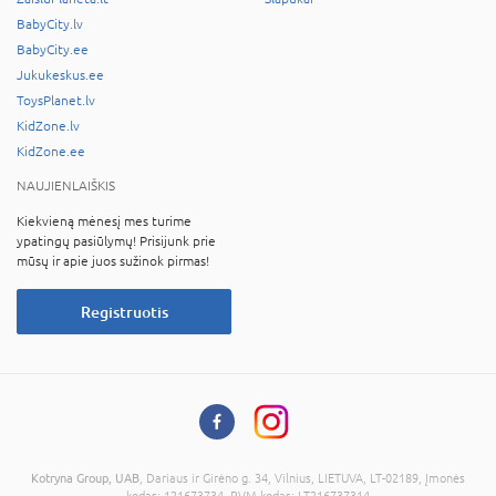
BabyCity.lv
BabyCity.ee
Jukukeskus.ee
ToysPlanet.lv
KidZone.lv
KidZone.ee
NAUJIENLAIŠKIS
Kiekvieną mėnesį mes turime
ypatingų pasiūlymų! Prisijunk prie
mūsų ir apie juos sužinok pirmas!
Registruotis
Kotryna Group, UAB
, Dariaus ir Girėno g. 34, Vilnius, LIETUVA, LT-02189, Įmonės
kodas: 121673734, PVM kodas: LT216737314