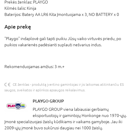
Prekės ženklas:
PLAYGO
Kilmės šalis:
Kinija
Baterijos:
Batery AA LR6 Kita Įmontuojama x 3,
NO BATTERY x 0
Apie prekę
"Playgo" indaplovė gali tapti puikiu Jūsų vaiko virtuvės priedu, po
puikios vakarienės padėsianti suplauti nešvarius indus.
Rekomenduojamas amžius: 3 m.+
CE ženklas - produktą įvertino gamintojas ir jis laikomas atitinkančiu ES
saugos, sveikatos ir aplinkos apsaugos reikalavimus.
PLAYGO GROUP
PLAYGO GROUP viena labiausiai gerbiamų
eksportuotojų ir gamintojų Honkonge nuo 1970-ųjų.
Įmonė specializuojasi žaislų kūdikiams ir vaikams gamyboje. Jau iki
2009-ųjų įmonė buvo sukūrusi daugiau nei 1000 žaislų.