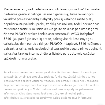
Mes esame tam, kad padėtume auginti laimingus vaikus! Tad mielai
padėsime greitai ir patogiai išsirinkti geriausią, Jums reikalingos
vaikiškos prekės variantą.
Babycity
prekių kataloge rasite platų
populiariausių vaikiškų prekių ženklų pasirinkimą, todėl perkant pas
mus visada rasite iš ko išsirinkti! Čia galite rinktis iš patikimo ir gerai
žinomo
PLAYGO
prekės ženklo asortimento.
PLAYGO Indaplovė,
3216
- jau pamėgta tėvelių prekė, palengvinanti kasdienybę su
vaikais. Jus dominantis pirkinys -
PLAYGO Indaplovė, 3216
- siūlomas
patrauklia kaina, kuris neabejotinai taps puikiu pagalbininku auginant
vaiką. Apsilankius internetinėje ar fizinėje parduotuvėje galėsite
apžiūrėti norimą prekę.
Pateikiamos prekės nuotraukos yra skirtos tik iliustraciniams tikslams ir yra
pavyzdinės. Originalių produktų spalvos, funkcijos, užrašai ir/ar bet kurios
kitos savybės dėl savo vizualinių ypatybių gali atrodyti kitaip negu realybėje.
Taip pat nuotraukoje pateikiama prekės komplektacija gali neatitikti realios
prekės komplektacijos. Todėl prašome vadovautis aprašyme pateikiama
informacija. Kilus klausimams, laukiame Jūsų kreipimosi el. paštu
info@babycity.lt Pastebėjus aprašymo klaidų prašome mus informuoti.