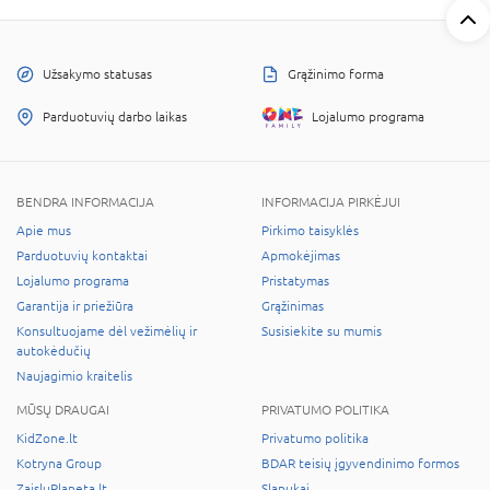
Užsakymo statusas
Grąžinimo forma
Parduotuvių darbo laikas
Lojalumo programa
BENDRA INFORMACIJA
INFORMACIJA PIRKĖJUI
Apie mus
Pirkimo taisyklės
Parduotuvių kontaktai
Apmokėjimas
Lojalumo programa
Pristatymas
Garantija ir priežiūra
Grąžinimas
Konsultuojame dėl vežimėlių ir
Susisiekite su mumis
autokėdučių
Naujagimio kraitelis
MŪSŲ DRAUGAI
PRIVATUMO POLITIKA
KidZone.lt
Privatumo politika
Kotryna Group
BDAR teisių įgyvendinimo formos
ZaisluPlaneta.lt
Slapukai