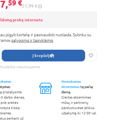
7,
59 €
21,99 €
ildomą prekę internetu
au įsigyti kortelę ir pasinaudoti nuolaida. Sutinku su
gramos
sąlygomis ir taisyklėmis
Į krepšelį
s. Nuolaidos nesumuojamos.
okamas
Nemokamas
tatymas
Atsiėmimas
tą pačią
dieną.
ą pristatysime
-3 darbo dienas,
Greitas atsiėmimas
 prie prekės
mūsų ir partnerių
odyta kitaip.
parduotuvėse atlikus
okamas
užsakymą iki 12:00 val.
atus perkant už