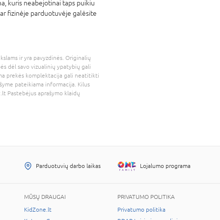
a, kuris neabejotinai taps puikiu
ar fizinėje parduotuvėje galėsite
kslams ir yra pavyzdinės. Originalių
bės dėl savo vizualinių ypatybių gali
a prekės komplektacija gali neatitikti
šyme pateikiama informacija. Kilus
.lt
Pastebėjus aprašymo klaidų
Parduotuvių darbo laikas
Lojalumo programa
MŪSŲ DRAUGAI
PRIVATUMO POLITIKA
KidZone.lt
Privatumo politika