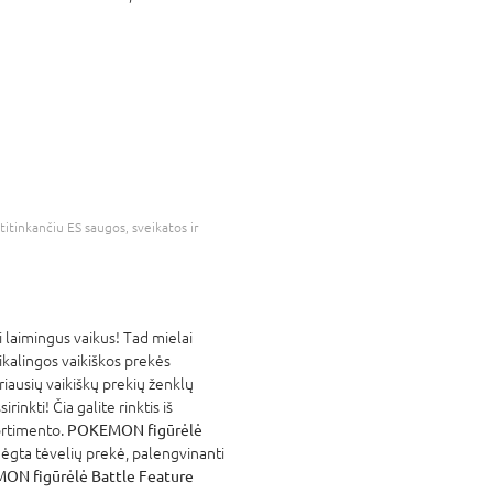
atitinkančiu ES saugos, sveikatos ir
laimingus vaikus! Tad mielai
eikalingos vaikiškos prekės
riausių vaikiškų prekių ženklų
rinkti! Čia galite rinktis iš
ortimento.
POKEMON figūrėlė
ėgta tėvelių prekė, palengvinanti
N figūrėlė Battle Feature