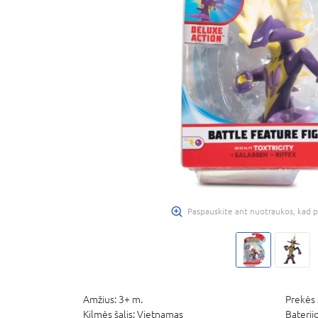
Paspauskite ant nuotraukos, kad p
Amžius:
3+ m.
Prekės 
Kilmės šalis:
Vietnamas
Baterij