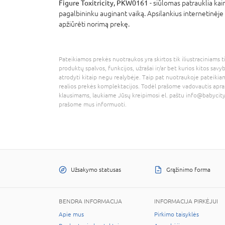
Figure Toxitricity, PKW0161
- siūlomas patrauklia kain
pagalbininku auginant vaiką. Apsilankius internetinėje 
apžiūrėti norimą prekę.
Pateikiamos prekės nuotraukos yra skirtos tik iliustraciniams ti
produktų spalvos, funkcijos, užrašai ir/ar bet kurios kitos savy
atrodyti kitaip negu realybėje. Taip pat nuotraukoje pateikiam
realios prekės komplektacijos. Todėl prašome vadovautis apra
klausimams, laukiame Jūsų kreipimosi el. paštu
info@babycity
prašome mus informuoti.
Užsakymo statusas
Grąžinimo forma
BENDRA INFORMACIJA
INFORMACIJA PIRKĖJUI
Apie mus
Pirkimo taisyklės