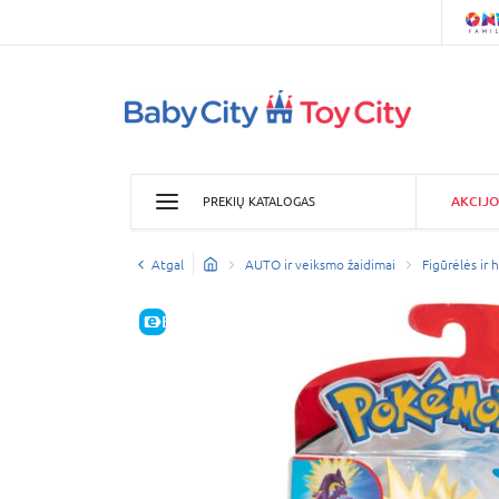
AKCIJO
PREKIŲ KATALOGAS
Atgal
AUTO ir veiksmo žaidimai
Figūrėlės ir 
E-KAINA