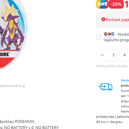
1
-20%
Perkant pap
Norėči
lojalumo pro
Prekių kiekis ribota
Nem
pris
adidintumėte ją
Siunt
per 1
jeigu
nenur
Nem
pristatymas į paštom
ženklas:
POKEMON
60 eur ir daugiau.
os:
NO BATTERY x 0,
NO BATTERY