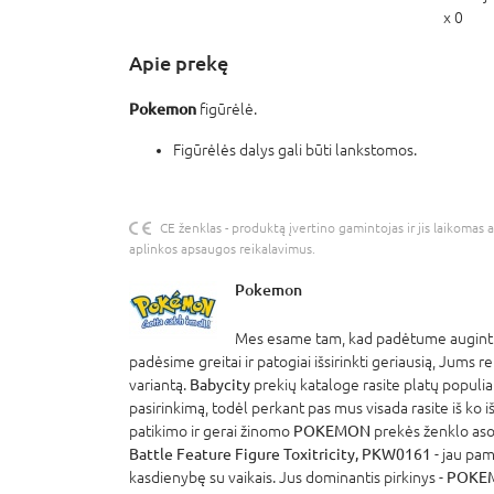
x 0
Apie prekę
Pokemon
figūrėlė.
Figūrėlės dalys gali būti lankstomos.
CE ženklas - produktą įvertino gamintojas ir jis laikomas 
aplinkos apsaugos reikalavimus.
Pokemon
Mes esame tam, kad padėtume auginti 
padėsime greitai ir patogiai išsirinkti geriausią, Jums r
variantą.
Babycity
prekių kataloge rasite platų populia
pasirinkimą, todėl perkant pas mus visada rasite iš ko išsi
patikimo ir gerai žinomo
POKEMON
prekės ženklo as
Battle Feature Figure Toxitricity, PKW0161
- jau pam
kasdienybę su vaikais. Jus dominantis pirkinys -
POKEMO