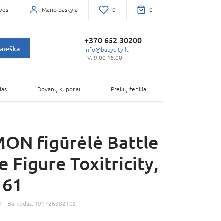
vės
Mano paskyra
0
0
+370 652 30200
aieška
info@babycity.lt
I-V: 9:00-16:00
das
Dovanų kuponai
Prekių ženklai
N figūrėlė Battle
 Figure Toxitricity,
61
9
Barkodas:
191726382102