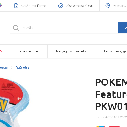
Grąžinimo forma
Užsakymo sekimas
Parduotu
P
S
Išpardavimas
Naujagimio kraitelis
Lauko žaislų gi
herojai
Figūrėlės
POKEMO
Feature
PKW01
Kodas:
4090101-253