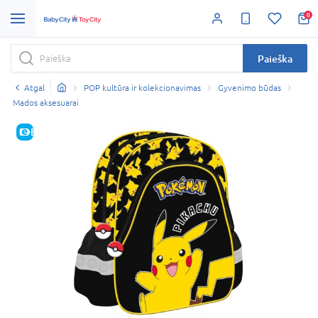
0
Paieška
Atgal
POP kultūra ir kolekcionavimas
Gyvenimo būdas
Mados aksesuarai
E-KAINA