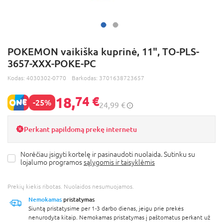
POKEMON vaikiška kuprinė, 11", TO-PLS-
3657-XXX-POKE-PC
Kodas:
4030302-0770
Barkodas:
3701638723657
18,
74 €
-25%
24,99 €
Perkant papildomą prekę internetu
Norėčiau įsigyti kortelę ir pasinaudoti nuolaida. Sutinku su
lojalumo programos
sąlygomis ir taisyklėmis
Prekių kiekis ribotas. Nuolaidos nesumuojamos.
Nemokamas
pristatymas
Siuntą pristatysime per 1-3 darbo dienas, jeigu prie prekės
nenurodyta kitaip. Nemokamas pristatymas į paštomatus perkant už