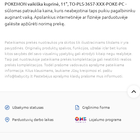
POKEMON vaikiška kuprinė, 11", TO-PLS-3657-XXX-POKE-PC
-
siūlomas patrauklia kaina, kuris neabejotinai taps puikiu pagalbininku
auginant vaiką. Apsilankius internetinėje ar fizinėje parduotuvėje
galėsite apžiūrėti norimą prekę.
Pateikiamos prekės nuotraukos yra skirtos tik iliustraciniams tikslams ir yra
pavyzdinės. Originalių produktų spalvos, funkcijos, užrašai ir/ar bet kurios
kitos savybės dėl savo vizualinių ypatybių gali atrodyti kitaip negu realybėje.
Taip pat nuotraukoje pateikiama prekės komplektacija gali neatitikti realios
prekės komplektacijos. Todėl prašome vadovautis aprašyme pateikiama
informacija. Kilus klausimams, laukiame Jūsų kreipimosi el. paštu
info@babycity.lt Pastebėjus aprašymo klaidų prašome mus informuoti.
Užsakymo statusas
Grąžinimo forma
Parduotuvių darbo laikas
Lojalumo programa