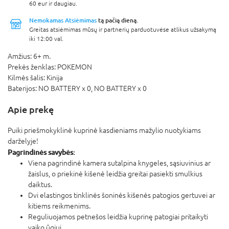
60 eur ir daugiau.
Nemokamas Atsiėmimas
tą pačią dieną.
Greitas atsiėmimas mūsų ir partnerių parduotuvėse atlikus užsakymą
iki 12:00 val.
Amžius:
6+ m.
Prekės ženklas:
POKEMON
Kilmės šalis:
Kinija
Baterijos:
NO BATTERY x 0,
NO BATTERY x 0
Apie prekę
Puiki priešmokyklinė kuprinė kasdieniams mažylio nuotykiams
darželyje!
Pagrindinės savybės:
Viena pagrindinė kamera sutalpina knygeles, sąsiuvinius ar
žaislus, o priekinė kišenė leidžia greitai pasiekti smulkius
daiktus.
Dvi elastingos tinklinės šoninės kišenės patogios gertuvei ar
kitiems reikmenims.
Reguliuojamos petnešos leidžia kuprinę patogiai pritaikyti
vaiko ūgiui.