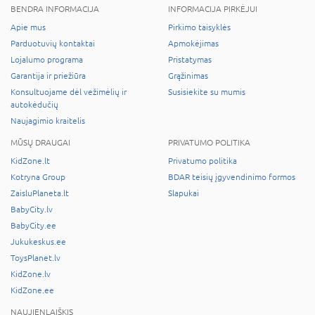
BENDRA INFORMACIJA
INFORMACIJA PIRKĖJUI
Apie mus
Pirkimo taisyklės
Parduotuvių kontaktai
Apmokėjimas
Lojalumo programa
Pristatymas
Garantija ir priežiūra
Grąžinimas
Konsultuojame dėl vežimėlių ir
Susisiekite su mumis
autokėdučių
Naujagimio kraitelis
MŪSŲ DRAUGAI
PRIVATUMO POLITIKA
KidZone.lt
Privatumo politika
Kotryna Group
BDAR teisių įgyvendinimo formos
ZaisluPlaneta.lt
Slapukai
BabyCity.lv
BabyCity.ee
Jukukeskus.ee
ToysPlanet.lv
KidZone.lv
KidZone.ee
NAUJIENLAIŠKIS