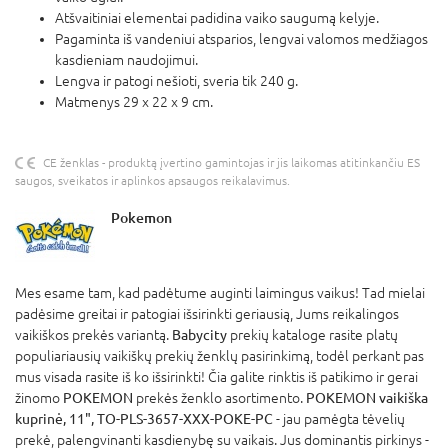
Atšvaitiniai elementai padidina vaiko saugumą kelyje.
Pagaminta iš vandeniui atsparios, lengvai valomos medžiagos
kasdieniam naudojimui.
Lengva ir patogi nešioti, sveria tik 240 g.
Matmenys 29 x 22 x 9 cm.
CE ženklas - produktą įvertino gamintojas ir jis laikomas atitinkančiu ES
saugos, sveikatos ir aplinkos apsaugos reikalavimus.
Pokemon
Mes esame tam, kad padėtume auginti laimingus vaikus! Tad mielai
padėsime greitai ir patogiai išsirinkti geriausią, Jums reikalingos
vaikiškos prekės variantą.
Babycity
prekių kataloge rasite platų
populiariausių vaikiškų prekių ženklų pasirinkimą, todėl perkant pas
mus visada rasite iš ko išsirinkti! Čia galite rinktis iš patikimo ir gerai
žinomo
POKEMON
prekės ženklo asortimento.
POKEMON vaikiška
kuprinė, 11", TO-PLS-3657-XXX-POKE-PC
- jau pamėgta tėvelių
prekė, palengvinanti kasdienybę su vaikais. Jus dominantis pirkinys -