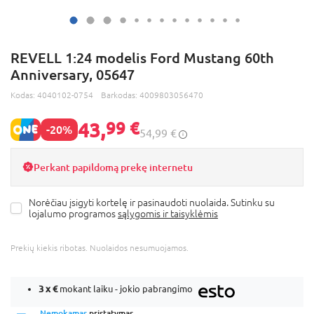
REVELL 1:24 modelis Ford Mustang 60th
Anniversary, 05647
Kodas:
4040102-0754
Barkodas:
4009803056470
43,
99 €
-20%
54,99 €
Perkant papildomą prekę internetu
Norėčiau įsigyti kortelę ir pasinaudoti nuolaida. Sutinku su
lojalumo programos
sąlygomis ir taisyklėmis
Prekių kiekis ribotas. Nuolaidos nesumuojamos.
3 x
€
mokant laiku - jokio pabrangimo
Nemokamas
pristatymas