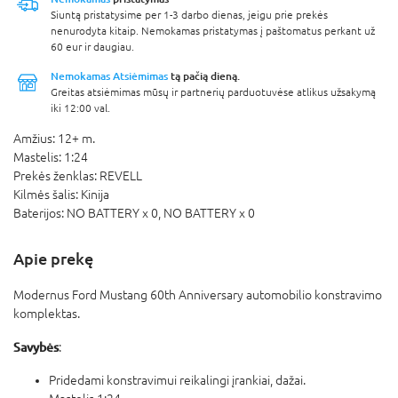
Siuntą pristatysime per 1-3 darbo dienas, jeigu prie prekės
nenurodyta kitaip. Nemokamas pristatymas į paštomatus perkant už
60 eur ir daugiau.
Nemokamas Atsiėmimas
tą pačią dieną.
Greitas atsiėmimas mūsų ir partnerių parduotuvėse atlikus užsakymą
iki 12:00 val.
Amžius:
12+ m.
Mastelis:
1:24
Prekės ženklas:
REVELL
Kilmės šalis:
Kinija
Baterijos:
NO BATTERY x 0,
NO BATTERY x 0
Apie prekę
Modernus Ford Mustang 60th Anniversary automobilio konstravimo
komplektas.
Savybės
:
Pridedami konstravimui reikalingi įrankiai, dažai.