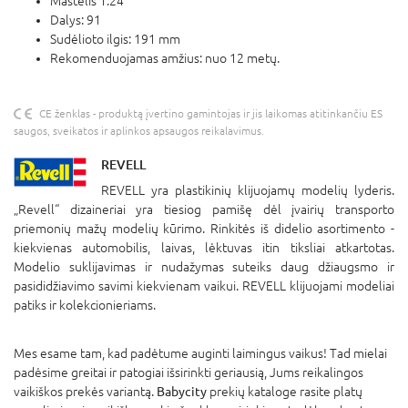
Mastelis 1:24
Dalys: 91
Sudėlioto ilgis: 191 mm
Rekomenduojamas amžius: nuo 12 metų.
CE ženklas - produktą įvertino gamintojas ir jis laikomas atitinkančiu ES
saugos, sveikatos ir aplinkos apsaugos reikalavimus.
REVELL
REVELL yra plastikinių klijuojamų modelių lyderis.
„Revell“ dizaineriai yra tiesiog pamišę dėl įvairių transporto
priemonių mažų modelių kūrimo. Rinkitės iš didelio asortimento -
kiekvienas automobilis, laivas, lėktuvas itin tiksliai atkartotas.
Modelio suklijavimas ir nudažymas suteiks daug džiaugsmo ir
pasididžiavimo savimi kiekvienam vaikui. REVELL klijuojami modeliai
patiks ir kolekcionieriams.
Mes esame tam, kad padėtume auginti laimingus vaikus! Tad mielai
padėsime greitai ir patogiai išsirinkti geriausią, Jums reikalingos
vaikiškos prekės variantą.
Babycity
prekių kataloge rasite platų