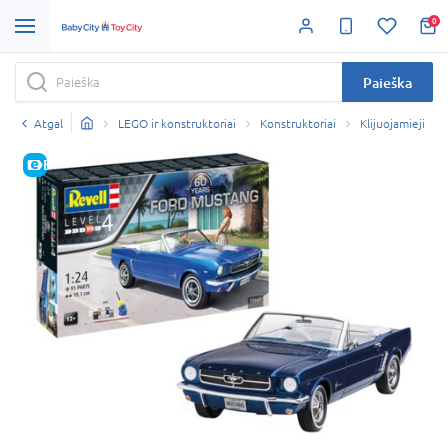
0
Paieška
Atgal
LEGO ir konstruktoriai
Konstruktoriai
Klijuojamieji
E-KAINA