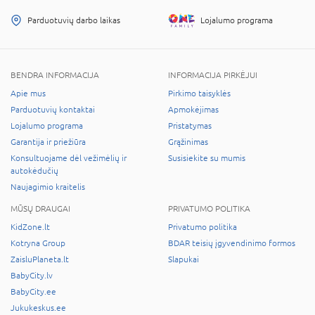
Parduotuvių darbo laikas
Lojalumo programa
BENDRA INFORMACIJA
INFORMACIJA PIRKĖJUI
Apie mus
Pirkimo taisyklės
Parduotuvių kontaktai
Apmokėjimas
Lojalumo programa
Pristatymas
Garantija ir priežiūra
Grąžinimas
Konsultuojame dėl vežimėlių ir
Susisiekite su mumis
autokėdučių
Naujagimio kraitelis
MŪSŲ DRAUGAI
PRIVATUMO POLITIKA
KidZone.lt
Privatumo politika
Kotryna Group
BDAR teisių įgyvendinimo formos
ZaisluPlaneta.lt
Slapukai
BabyCity.lv
BabyCity.ee
Jukukeskus.ee