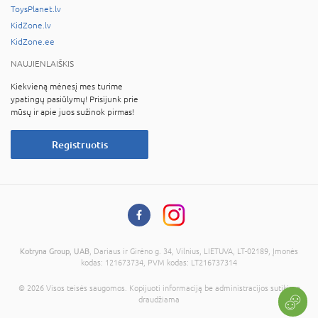
ToysPlanet.lv
KidZone.lv
KidZone.ee
NAUJIENLAIŠKIS
Kiekvieną mėnesį mes turime
ypatingų pasiūlymų! Prisijunk prie
mūsų ir apie juos sužinok pirmas!
Registruotis
Kotryna Group, UAB
, Dariaus ir Girėno g. 34, Vilnius, LIETUVA, LT-02189, Įmonės
kodas: 121673734, PVM kodas: LT216737314
© 2026 Visos teisės saugomos. Kopijuoti informaciją be administracijos sutikimo
draudžiama