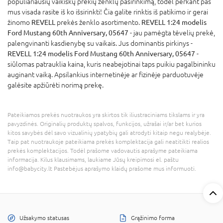
populiariausių vaikiškų prekių ženklų pasirinkimą, todėl perkant pas
mus visada rasite iš ko išsirinkti! Čia galite rinktis iš patikimo ir gerai
žinomo
REVELL
prekės ženklo asortimento.
REVELL 1:24 modelis
Ford Mustang 60th Anniversary, 05647
- jau pamėgta tėvelių prekė,
palengvinanti kasdienybę su vaikais. Jus dominantis pirkinys -
REVELL 1:24 modelis Ford Mustang 60th Anniversary, 05647
-
siūlomas patrauklia kaina, kuris neabejotinai taps puikiu pagalbininku
auginant vaiką. Apsilankius internetinėje ar fizinėje parduotuvėje
galėsite apžiūrėti norimą prekę.
Pateikiamos prekės nuotraukos yra skirtos tik iliustraciniams tikslams ir yra
pavyzdinės. Originalių produktų spalvos, funkcijos, užrašai ir/ar bet kurios
kitos savybės dėl savo vizualinių ypatybių gali atrodyti kitaip negu realybėje.
Taip pat nuotraukoje pateikiama prekės komplektacija gali neatitikti realios
prekės komplektacijos. Todėl prašome vadovautis aprašyme pateikiama
informacija. Kilus klausimams, laukiame Jūsų kreipimosi el. paštu
info@babycity.lt Pastebėjus aprašymo klaidų prašome mus informuoti.
Užsakymo statusas
Grąžinimo forma