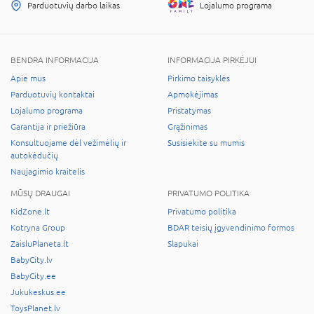
Parduotuvių darbo laikas
Lojalumo programa
BENDRA INFORMACIJA
INFORMACIJA PIRKĖJUI
Apie mus
Pirkimo taisyklės
Parduotuvių kontaktai
Apmokėjimas
Lojalumo programa
Pristatymas
Garantija ir priežiūra
Grąžinimas
Konsultuojame dėl vežimėlių ir
Susisiekite su mumis
autokėdučių
Naujagimio kraitelis
MŪSŲ DRAUGAI
PRIVATUMO POLITIKA
KidZone.lt
Privatumo politika
Kotryna Group
BDAR teisių įgyvendinimo formos
ZaisluPlaneta.lt
Slapukai
BabyCity.lv
BabyCity.ee
Jukukeskus.ee
ToysPlanet.lv