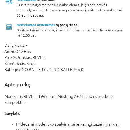
Siuntą pristatysime per 1-3 darbo dienas, jeigu prie prekės
nenurodyta kitaip. Nemokamas pristatymas į paštomatus perkant už
60 eur ir daugiau.
Nemokamas Atsiėmimas
tą pačią dieną.
Greitas atsiėmimas mūsų ir partnerių parduotuvėse atlikus užsakymą
iki 12:00 val.
Dalių kiekis:
-
Amžius:
12+ m.
Prekės ženklas:
REVELL
Kilmės šalis:
Kinija
Baterijos:
NO BATTERY x 0,
NO BATTERY x 0
Apie prekę
Modernus REVELL 1965 Ford Mustang 2+2 Fastback modelio
komplektas.
Savybės
:
Pridedami modeliuko spalvinimui reikalingi dažai ir įrankiai.