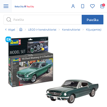
0
Paieška
Atgal
LEGO ir konstruktoriai
Konstruktoriai
Klijuojamieji
E-KAINA