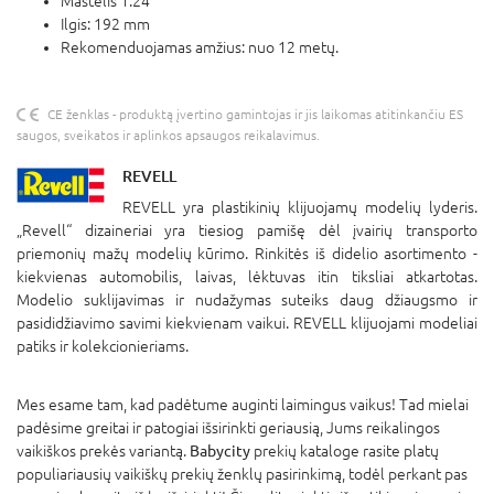
Mastelis 1:24
Ilgis: 192 mm
Rekomenduojamas amžius: nuo 12 metų.
CE ženklas - produktą įvertino gamintojas ir jis laikomas atitinkančiu ES
saugos, sveikatos ir aplinkos apsaugos reikalavimus.
REVELL
REVELL yra plastikinių klijuojamų modelių lyderis.
„Revell“ dizaineriai yra tiesiog pamišę dėl įvairių transporto
priemonių mažų modelių kūrimo. Rinkitės iš didelio asortimento -
kiekvienas automobilis, laivas, lėktuvas itin tiksliai atkartotas.
Modelio suklijavimas ir nudažymas suteiks daug džiaugsmo ir
pasididžiavimo savimi kiekvienam vaikui. REVELL klijuojami modeliai
patiks ir kolekcionieriams.
Mes esame tam, kad padėtume auginti laimingus vaikus! Tad mielai
padėsime greitai ir patogiai išsirinkti geriausią, Jums reikalingos
vaikiškos prekės variantą.
Babycity
prekių kataloge rasite platų
populiariausių vaikiškų prekių ženklų pasirinkimą, todėl perkant pas