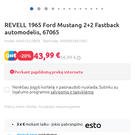
REVELL 1965 Ford Mustang 2+2 Fastback
automodelis, 67065
Kodas:
4040102-0809
Barkodas:
4009803667065
43,
99 €
-20%
54,99 €
Perkant papildomą prekę internetu
Norėčiau įsigyti kortelę ir pasinaudoti nuolaida. Sutinku su
lojalumo programos
sąlygomis ir taisyklėmis
Prekių kiekis ribotas. Nuolaidos nesumuojamos.
3 x
€
mokant laiku - jokio pabrangimo
Nemokamas
pristatymas