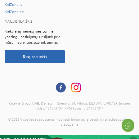
KidZone.lv
KidZone.ee
NAUJIENLAIŠKIS
Kiekvieną mėnesį mes turime
ypatingų pasiūlymų! Prisijunk prie
mūsų ir apie juos sužinok pirmas!
Registruotis
Kotryna Group, UAB
, Dariaus ir Girėno g. 34, Vilnius, LIETUVA, LT-02189, Įmonės
kodas: 121673734, PVM kodas: LT216737314
© 2026 Visos teisės saugomos. Kopijuoti informaciją be administracijos sutikimo
draudžiama