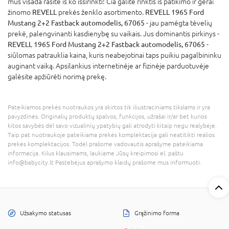
mus visada rasite iš ko išsirinkti! Čia galite rinktis iš patikimo ir gerai
žinomo
REVELL
prekės ženklo asortimento.
REVELL 1965 Ford
Mustang 2+2 Fastback automodelis, 67065
- jau pamėgta tėvelių
prekė, palengvinanti kasdienybę su vaikais. Jus dominantis pirkinys -
REVELL 1965 Ford Mustang 2+2 Fastback automodelis, 67065
-
siūlomas patrauklia kaina, kuris neabejotinai taps puikiu pagalbininku
auginant vaiką. Apsilankius internetinėje ar fizinėje parduotuvėje
galėsite apžiūrėti norimą prekę.
Pateikiamos prekės nuotraukos yra skirtos tik iliustraciniams tikslams ir yra
pavyzdinės. Originalių produktų spalvos, funkcijos, užrašai ir/ar bet kurios
kitos savybės dėl savo vizualinių ypatybių gali atrodyti kitaip negu realybėje.
Taip pat nuotraukoje pateikiama prekės komplektacija gali neatitikti realios
prekės komplektacijos. Todėl prašome vadovautis aprašyme pateikiama
informacija. Kilus klausimams, laukiame Jūsų kreipimosi el. paštu
info@babycity.lt Pastebėjus aprašymo klaidų prašome mus informuoti.
Užsakymo statusas
Grąžinimo forma