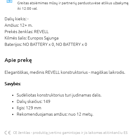
Greitas atsiėmimas mūsų ir partnerių parduotuvėse atlikus užsakymą
iki 12:00 val.
Dalių kiekis:
-
Amžius:
12+ m.
Prekės ženklas:
REVELL
Kilmės šalis:
Europos Sąjunga
Baterijos:
NO BATTERY x 0,
NO BATTERY x 0
Apie prekę
Elegantiškas, medinis REVELL konstruktorius - magiškas laikrodis.
Savybės
:
Sudėliotas konstruktorius turi judinamas dalis.
Dalių skaičius: 149
Ilgis: 129 mm
Rekomenduojamas amžius: nuo 12 metų.
CE ženklas - produktą įvertino gamintojas ir jis laikomas atitinkančiu ES