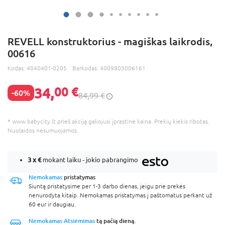
REVELL konstruktorius - magiškas laikrodis,
00616
Kodas:
4040401-0205
Barkodas:
4009803006161
34,
00 €
-60%
84,99 €
* www.babycity.lt prieš akciją galiojusi įprastinė kaina. Prekių kiekis ribotas.
Nuolaidos nesumuojamos.
3 x
€
mokant laiku - jokio pabrangimo
Nemokamas
pristatymas
Siuntą pristatysime per 1-3 darbo dienas, jeigu prie prekės
nenurodyta kitaip. Nemokamas pristatymas į paštomatus perkant už
60 eur ir daugiau.
Nemokamas Atsiėmimas
tą pačią dieną.