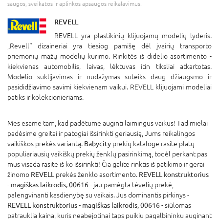
saugos, sveikatos ir aplinkos apsaugos reikalavimus.
REVELL
REVELL yra plastikinių klijuojamų modelių lyderis.
„Revell“ dizaineriai yra tiesiog pamišę dėl įvairių transporto
priemonių mažų modelių kūrimo. Rinkitės iš didelio asortimento -
kiekvienas automobilis, laivas, lėktuvas itin tiksliai atkartotas.
Modelio suklijavimas ir nudažymas suteiks daug džiaugsmo ir
pasididžiavimo savimi kiekvienam vaikui. REVELL klijuojami modeliai
patiks ir kolekcionieriams.
Mes esame tam, kad padėtume auginti laimingus vaikus! Tad mielai
padėsime greitai ir patogiai išsirinkti geriausią, Jums reikalingos
vaikiškos prekės variantą.
Babycity
prekių kataloge rasite platų
populiariausių vaikiškų prekių ženklų pasirinkimą, todėl perkant pas
mus visada rasite iš ko išsirinkti! Čia galite rinktis iš patikimo ir gerai
žinomo
REVELL
prekės ženklo asortimento.
REVELL konstruktorius
- magiškas laikrodis, 00616
- jau pamėgta tėvelių prekė,
palengvinanti kasdienybę su vaikais. Jus dominantis pirkinys -
REVELL konstruktorius - magiškas laikrodis, 00616
- siūlomas
patrauklia kaina, kuris neabejotinai taps puikiu pagalbininku auginant