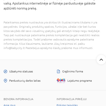
vaiką. Apsilankius internetinėje ar fizinėje parduotuvėje galėsite
apžiūrėti norimą prekę.
Pateikiamos prekės nuotraukos yra skirtos tik iliustraciniams tikslams ir yra
pavyzdinės. Originalių produktų spalvos, funkcijos, užrašai ir/ar bet kurios
kitos savybės dėl savo vizualinių ypatybių gali atrodyti kitaip negu realybėje.
Taip pat nuotraukoje pateikiama prekės komplektacija gali neatitikti realios
prekės komplektacijos. Todėl prašome vadovautis aprašyme pateikiama
informacija. Kilus klausimams, laukiame Jūsų kreipimosi el. paštu
info@babycity.lt Pastebėjus aprašymo klaidų prašome mus informuoti.
Užsakymo statusas
Grąžinimo forma
Parduotuvių darbo laikas
Lojalumo programa
BENDRA INFORMACIJA
INFORMACIJA PIRKĖJUI
Apie mus
Pirkimo taisyklės