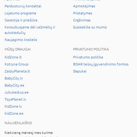
Parduotuvių kontaktai
Apmokėjimas
Lojalumo programa
Pristatymas
Garantija ir priežiūra
Grąžinimas
Konsultuojame dėl vežimėlių ir
Susisiekite su mumis
autokėdučių
Naujagimio kraitelis
MŪSŲ DRAUGAI
PRIVATUMO POLITIKA
KidZone.lt
Privatumo politika
Kotryna Group
BDAR teisių įgyvendinimo formos
ZaisluPlaneta.lt
Slapukai
BabyCity.lv
BabyCity.ee
Jukukeskus.ee
ToysPlanet.lv
KidZone.lv
KidZone.ee
NAUJIENLAIŠKIS
Kiekvieną mėnesį mes turime