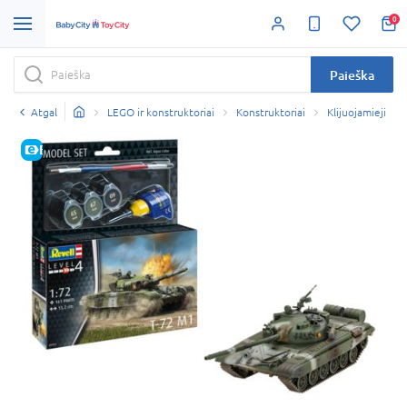
0
Paieška
Atgal
LEGO ir konstruktoriai
Konstruktoriai
Klijuojamieji
E-KAINA