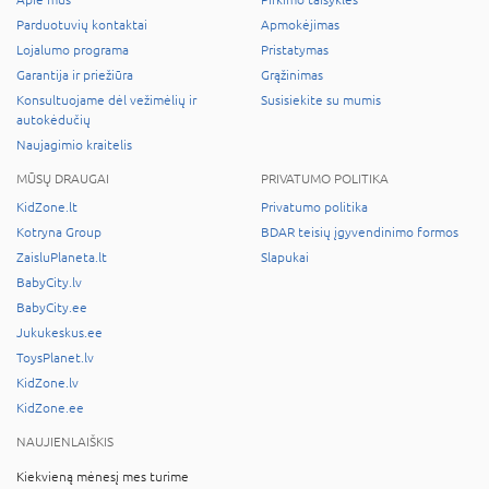
Apie mus
Pirkimo taisyklės
Parduotuvių kontaktai
Apmokėjimas
Lojalumo programa
Pristatymas
Garantija ir priežiūra
Grąžinimas
Konsultuojame dėl vežimėlių ir
Susisiekite su mumis
autokėdučių
Naujagimio kraitelis
MŪSŲ DRAUGAI
PRIVATUMO POLITIKA
KidZone.lt
Privatumo politika
Kotryna Group
BDAR teisių įgyvendinimo formos
ZaisluPlaneta.lt
Slapukai
BabyCity.lv
BabyCity.ee
Jukukeskus.ee
ToysPlanet.lv
KidZone.lv
KidZone.ee
NAUJIENLAIŠKIS
Kiekvieną mėnesį mes turime