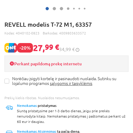
REVELL modelis T-72 M1, 63357
Kodas:
4040102-0823
Barkodas:
4009803633572
27,
99 €
-20%
34,99 €
Perkant papildomą prekę internetu
Norėčiau įsigyti kortelę ir pasinaudoti nuolaida. Sutinku su
lojalumo programos
sąlygomis ir taisyklėmis
Prekių kiekis ribotas. Nuolaidos nesumuojamos.
Nemokamas
pristatymas
Siuntą pristatysime per 1-3 darbo dienas, jeigu prie prekės
nenurodyta kitaip. Nemokamas pristatymas į paštomatus perkant už
60 eur ir daugiau.
Nemokamas Atsiėmimas
tą pačią dieną.