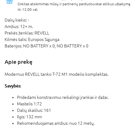
Greitas atsiėmimas mūsų ir partnerių parduotuvėse atlikus užsakymą
iki 12:00 val.
Dalių kiekis:
-
Amžius:
12+ m.
Prekės ženklas:
REVELL
Kilmės šalis:
Europos Sąjunga
Baterijos:
NO BATTERY x 0,
NO BATTERY x 0
Apie prekę
Modernus REVELL tanko T-72 M1 modelio komplektas.
Savybės
:
Pridedami konstravimui reikalingi įrankiai ir dažai.
Mastelis 1:72
Dalių skaičius: 161
Ilgis: 132 mm
Rekomenduojamas amžius: nuo 12 metų.