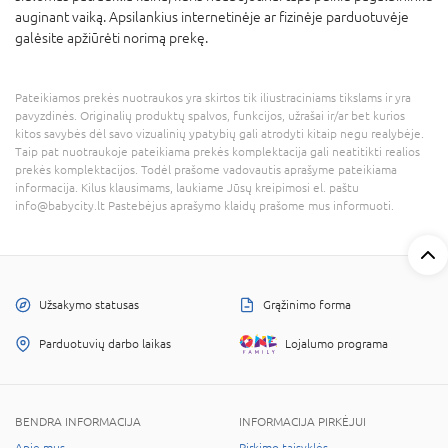
auginant vaiką. Apsilankius internetinėje ar fizinėje parduotuvėje
galėsite apžiūrėti norimą prekę.
Pateikiamos prekės nuotraukos yra skirtos tik iliustraciniams tikslams ir yra
pavyzdinės. Originalių produktų spalvos, funkcijos, užrašai ir/ar bet kurios
kitos savybės dėl savo vizualinių ypatybių gali atrodyti kitaip negu realybėje.
Taip pat nuotraukoje pateikiama prekės komplektacija gali neatitikti realios
prekės komplektacijos. Todėl prašome vadovautis aprašyme pateikiama
informacija. Kilus klausimams, laukiame Jūsų kreipimosi el. paštu
info@babycity.lt Pastebėjus aprašymo klaidų prašome mus informuoti.
Užsakymo statusas
Grąžinimo forma
Parduotuvių darbo laikas
Lojalumo programa
BENDRA INFORMACIJA
INFORMACIJA PIRKĖJUI