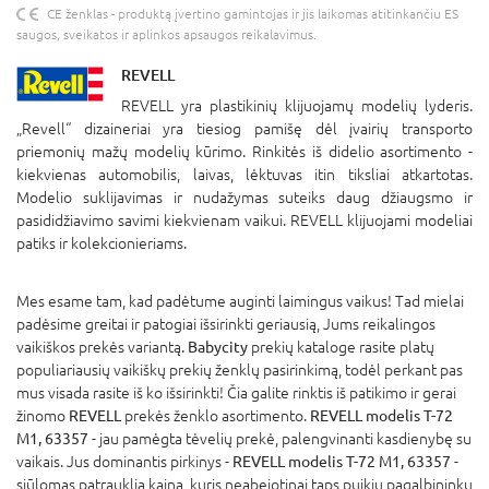
CE ženklas - produktą įvertino gamintojas ir jis laikomas atitinkančiu ES
saugos, sveikatos ir aplinkos apsaugos reikalavimus.
REVELL
REVELL yra plastikinių klijuojamų modelių lyderis.
„Revell“ dizaineriai yra tiesiog pamišę dėl įvairių transporto
priemonių mažų modelių kūrimo. Rinkitės iš didelio asortimento -
kiekvienas automobilis, laivas, lėktuvas itin tiksliai atkartotas.
Modelio suklijavimas ir nudažymas suteiks daug džiaugsmo ir
pasididžiavimo savimi kiekvienam vaikui. REVELL klijuojami modeliai
patiks ir kolekcionieriams.
Mes esame tam, kad padėtume auginti laimingus vaikus! Tad mielai
padėsime greitai ir patogiai išsirinkti geriausią, Jums reikalingos
vaikiškos prekės variantą.
Babycity
prekių kataloge rasite platų
populiariausių vaikiškų prekių ženklų pasirinkimą, todėl perkant pas
mus visada rasite iš ko išsirinkti! Čia galite rinktis iš patikimo ir gerai
žinomo
REVELL
prekės ženklo asortimento.
REVELL modelis T-72
M1, 63357
- jau pamėgta tėvelių prekė, palengvinanti kasdienybę su
vaikais. Jus dominantis pirkinys -
REVELL modelis T-72 M1, 63357
-
siūlomas patrauklia kaina, kuris neabejotinai taps puikiu pagalbininku