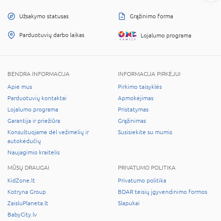
Užsakymo statusas
Grąžinimo forma
Parduotuvių darbo laikas
Lojalumo programa
BENDRA INFORMACIJA
INFORMACIJA PIRKĖJUI
Apie mus
Pirkimo taisyklės
Parduotuvių kontaktai
Apmokėjimas
Lojalumo programa
Pristatymas
Garantija ir priežiūra
Grąžinimas
Konsultuojame dėl vežimėlių ir
Susisiekite su mumis
autokėdučių
Naujagimio kraitelis
MŪSŲ DRAUGAI
PRIVATUMO POLITIKA
KidZone.lt
Privatumo politika
Kotryna Group
BDAR teisių įgyvendinimo formos
ZaisluPlaneta.lt
Slapukai
BabyCity.lv