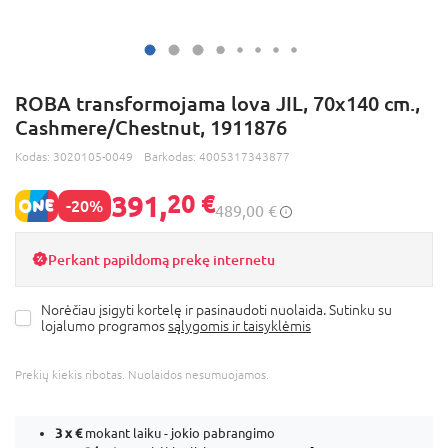
ROBA transformojama lova JIL, 70x140 cm.,
Cashmere/Chestnut, 1911876
Kodas:
3020105-0049
Barkodas:
4005317343877
391,
20 €
-20%
489,00 €
Perkant papildomą prekę internetu
Norėčiau įsigyti kortelę ir pasinaudoti nuolaida. Sutinku su
lojalumo programos
sąlygomis ir taisyklėmis
Prekių kiekis ribotas. Nuolaidos nesumuojamos.
3 x
€
mokant laiku - jokio pabrangimo