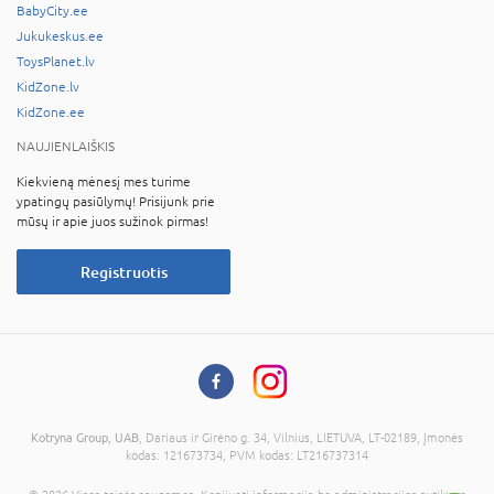
BabyCity.ee
Jukukeskus.ee
ToysPlanet.lv
KidZone.lv
KidZone.ee
NAUJIENLAIŠKIS
Kiekvieną mėnesį mes turime
ypatingų pasiūlymų! Prisijunk prie
mūsų ir apie juos sužinok pirmas!
Registruotis
Kotryna Group, UAB
, Dariaus ir Girėno g. 34, Vilnius, LIETUVA, LT-02189, Įmonės
kodas: 121673734, PVM kodas: LT216737314