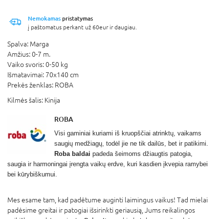
Nemokamas
pristatymas
į paštomatus perkant už 60eur ir daugiau.
Spalva:
Marga
Amžius:
0-7 m.
Vaiko svoris:
0-50 kg
Išmatavimai:
70x140 cm
Prekės ženklas:
ROBA
Kilmės šalis:
Kinija
ROBA
Visi gaminiai kuriami iš kruopščiai atrinktų, vaikams
saugių medžiagų, todėl jie ne tik dailūs, bet ir patikimi.
Roba baldai
padeda šeimoms džiaugtis patogia,
saugia ir harmoningai įrengta vaikų erdve, kuri kasdien įkvepia ramybei
bei kūrybiškumui.
Mes esame tam, kad padėtume auginti laimingus vaikus! Tad mielai
padėsime greitai ir patogiai išsirinkti geriausią, Jums reikalingos