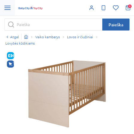
0
Paieška
Atgal
Vaiko kambarys
Lovos ir čiužiniai
Lovytės kūdikiams
E-KAINA
TIK INTERNETU