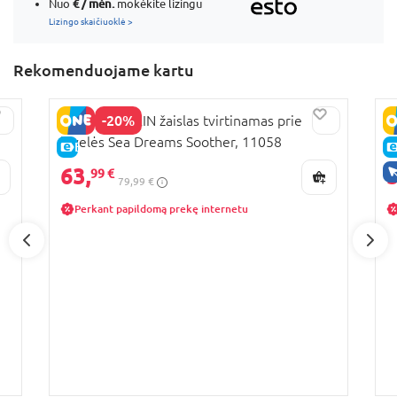
€ / mėn.
Nuo
mokėkite lizingu
Lizingo skaičiuoklė >
Rekomenduojame kartu
-20%
BABY EINSTEIN žaislas tvirtinamas prie
N
lovelės Sea Dreams Soother, 11058
N
E-KAINA
63,
5
99 €
79,99 €
Perkant papildomą prekę internetu