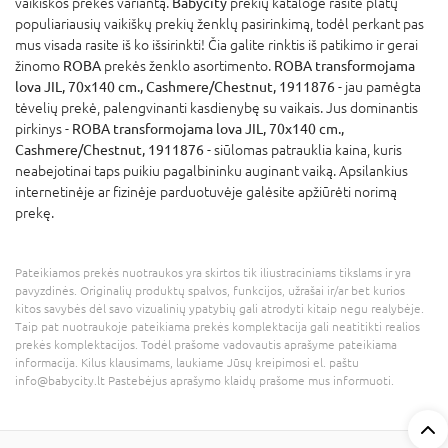
vaikiškos prekės variantą.
Babycity
prekių kataloge rasite platų
populiariausių vaikiškų prekių ženklų pasirinkimą, todėl perkant pas
mus visada rasite iš ko išsirinkti! Čia galite rinktis iš patikimo ir gerai
žinomo
ROBA
prekės ženklo asortimento.
ROBA transformojama
lova JIL, 70x140 cm., Cashmere/Chestnut, 1911876
- jau pamėgta
tėvelių prekė, palengvinanti kasdienybę su vaikais. Jus dominantis
pirkinys -
ROBA transformojama lova JIL, 70x140 cm.,
Cashmere/Chestnut, 1911876
- siūlomas patrauklia kaina, kuris
neabejotinai taps puikiu pagalbininku auginant vaiką. Apsilankius
internetinėje ar fizinėje parduotuvėje galėsite apžiūrėti norimą
prekę.
Pateikiamos prekės nuotraukos yra skirtos tik iliustraciniams tikslams ir yra
pavyzdinės. Originalių produktų spalvos, funkcijos, užrašai ir/ar bet kurios
kitos savybės dėl savo vizualinių ypatybių gali atrodyti kitaip negu realybėje.
Taip pat nuotraukoje pateikiama prekės komplektacija gali neatitikti realios
prekės komplektacijos. Todėl prašome vadovautis aprašyme pateikiama
informacija. Kilus klausimams, laukiame Jūsų kreipimosi el. paštu
info@babycity.lt Pastebėjus aprašymo klaidų prašome mus informuoti.