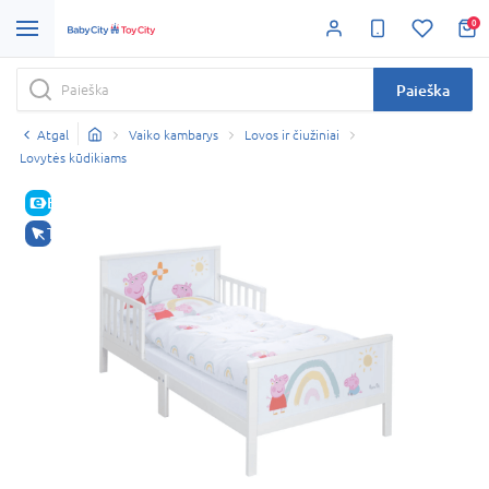
0
Paieška
Atgal
Vaiko kambarys
Lovos ir čiužiniai
Lovytės kūdikiams
E-KAINA
TIK INTERNETU