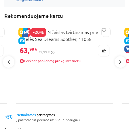
Rekomenduojame kartu
-20%
BABY EINSTEIN žaislas tvirtinamas prie
N
lovelės Sea Dreams Soother, 11058
N
E-KAINA
63,
5
99 €
79,99 €
Perkant papildomą prekę internetu
Nemokamas
pristatymas
į paštomatus perkant už 60eur ir daugiau.