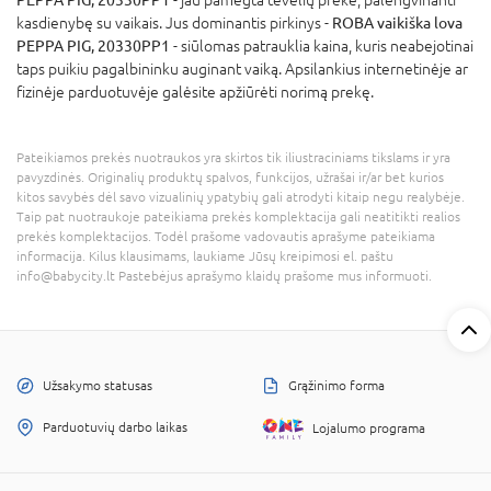
kasdienybę su vaikais. Jus dominantis pirkinys -
ROBA vaikiška lova
PEPPA PIG, 20330PP1
- siūlomas patrauklia kaina, kuris neabejotinai
taps puikiu pagalbininku auginant vaiką. Apsilankius internetinėje ar
fizinėje parduotuvėje galėsite apžiūrėti norimą prekę.
Pateikiamos prekės nuotraukos yra skirtos tik iliustraciniams tikslams ir yra
pavyzdinės. Originalių produktų spalvos, funkcijos, užrašai ir/ar bet kurios
kitos savybės dėl savo vizualinių ypatybių gali atrodyti kitaip negu realybėje.
Taip pat nuotraukoje pateikiama prekės komplektacija gali neatitikti realios
prekės komplektacijos. Todėl prašome vadovautis aprašyme pateikiama
informacija. Kilus klausimams, laukiame Jūsų kreipimosi el. paštu
info@babycity.lt Pastebėjus aprašymo klaidų prašome mus informuoti.
Užsakymo statusas
Grąžinimo forma
Parduotuvių darbo laikas
Lojalumo programa