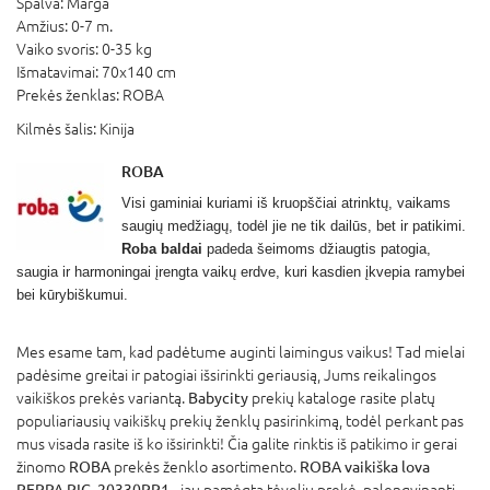
Spalva:
Marga
Amžius:
0-7 m.
Vaiko svoris:
0-35 kg
Išmatavimai:
70x140 cm
Prekės ženklas:
ROBA
Kilmės šalis:
Kinija
ROBA
Visi gaminiai kuriami iš kruopščiai atrinktų, vaikams
saugių medžiagų, todėl jie ne tik dailūs, bet ir patikimi.
Roba baldai
padeda šeimoms džiaugtis patogia,
saugia ir harmoningai įrengta vaikų erdve, kuri kasdien įkvepia ramybei
bei kūrybiškumui.
Mes esame tam, kad padėtume auginti laimingus vaikus! Tad mielai
padėsime greitai ir patogiai išsirinkti geriausią, Jums reikalingos
vaikiškos prekės variantą.
Babycity
prekių kataloge rasite platų
populiariausių vaikiškų prekių ženklų pasirinkimą, todėl perkant pas
mus visada rasite iš ko išsirinkti! Čia galite rinktis iš patikimo ir gerai
žinomo
ROBA
prekės ženklo asortimento.
ROBA vaikiška lova
PEPPA PIG, 20330PP1
- jau pamėgta tėvelių prekė, palengvinanti