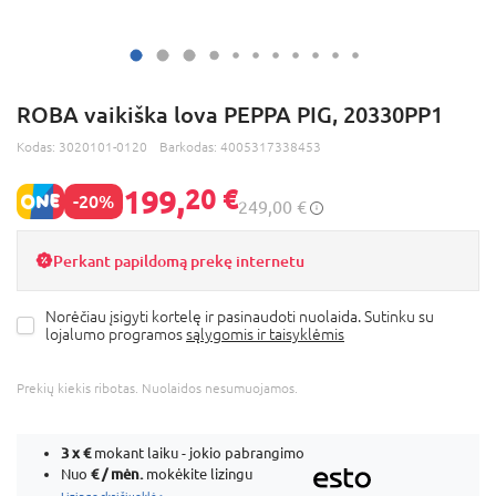
ROBA vaikiška lova PEPPA PIG, 20330PP1
Kodas:
3020101-0120
Barkodas:
4005317338453
199,
20 €
-20%
249,00 €
Perkant papildomą prekę internetu
Norėčiau įsigyti kortelę ir pasinaudoti nuolaida. Sutinku su
lojalumo programos
sąlygomis ir taisyklėmis
Prekių kiekis ribotas. Nuolaidos nesumuojamos.
3 x
€
mokant laiku - jokio pabrangimo
€ / mėn.
Nuo
mokėkite lizingu
Lizingo skaičiuoklė >