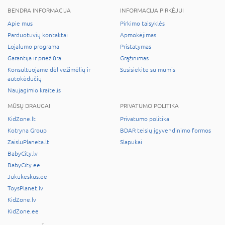
BENDRA INFORMACIJA
INFORMACIJA PIRKĖJUI
Apie mus
Pirkimo taisyklės
Parduotuvių kontaktai
Apmokėjimas
Lojalumo programa
Pristatymas
Garantija ir priežiūra
Grąžinimas
Konsultuojame dėl vežimėlių ir
Susisiekite su mumis
autokėdučių
Naujagimio kraitelis
MŪSŲ DRAUGAI
PRIVATUMO POLITIKA
KidZone.lt
Privatumo politika
Kotryna Group
BDAR teisių įgyvendinimo formos
ZaisluPlaneta.lt
Slapukai
BabyCity.lv
BabyCity.ee
Jukukeskus.ee
ToysPlanet.lv
KidZone.lv
KidZone.ee