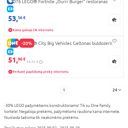
GERA KAINA
77076 LEGO® Fortnite „Durrr Burger“ restoranas
E-KAINA
53,
56 €
Kaina galioja tik internetu
-20%
60466 LEGO® City Big Vehicles Geltonas buldozeris
E-KAINA
51,
96 €
64,95 €
Perkant papildomą prekę internetu
1
24
-30% LEGO pažymėtiems konstruktoriams! Tik su One Family
kortele! Negalioja prekėms, pažymėtoms raudona kaina internete.
Nuolaida taikoma tik neakcinėms prekėms.
Pasiūlymas galioja 2025.09.02 - 2025.09.29