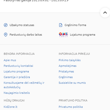
Užsakymo statusas
Grąžinimo forma
Parduotuvių darbo laikas
Lojalumo programa
BENDRA INFORMACIJA
INFORMACIJA PIRKĖJUI
Apie mus
Pirkimo taisyklės
Parduotuvių kontaktai
Apmokėjimas
Lojalumo programa
Pristatymas
Garantija ir priežiūra
Grąžinimas
Konsultuojame dėl vežimėlių ir
Susisiekite su mumis
autokėdučių
Naujagimio kraitelis
MŪSŲ DRAUGAI
PRIVATUMO POLITIKA
KidZone.lt
Privatumo politika