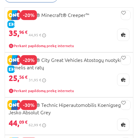
-20%
21276 LEGO® Minecraft® Creeper™
E-KAINA
35,
96 €
44,95 €
Perkant papildomą prekę internetu
-20%
60454 LEGO® City Great Vehicles Atostogų nuotykių
namelis ant ratų
E-KAINA
25,
56 €
31,95 €
Perkant papildomą prekę internetu
-30%
42173 LEGO® Technic Hiperautomobilis Koenigsegg
Jesko Absolut Grey
44,
09 €
62,99 €