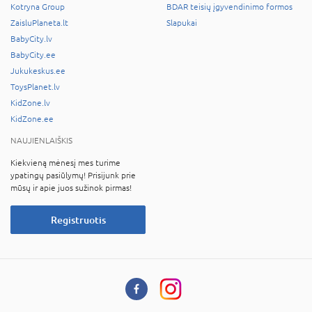
Kotryna Group
BDAR teisių įgyvendinimo formos
ZaisluPlaneta.lt
Slapukai
BabyCity.lv
BabyCity.ee
Jukukeskus.ee
ToysPlanet.lv
KidZone.lv
KidZone.ee
NAUJIENLAIŠKIS
Kiekvieną mėnesį mes turime
ypatingų pasiūlymų! Prisijunk prie
mūsų ir apie juos sužinok pirmas!
Registruotis