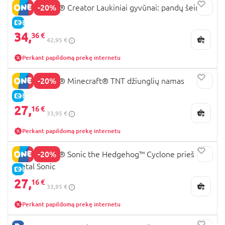
-20%
31165 LEGO® Creator Laukiniai gyvūnai: pandų šeima
E-KAINA
34,
36 €
42,95 €
Perkant papildomą prekę internetu
-20%
21275 LEGO® Minecraft® TNT džiunglių namas
E-KAINA
27,
16 €
33,95 €
Perkant papildomą prekę internetu
-20%
77002 LEGO® Sonic the Hedgehog™ Cyclone prieš
Metal Sonic
E-KAINA
27,
16 €
33,95 €
Perkant papildomą prekę internetu