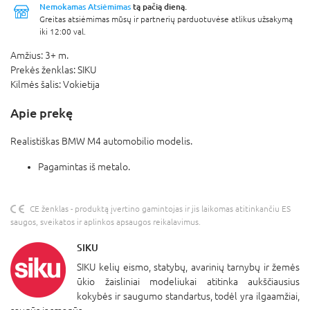
Nemokamas Atsiėmimas
tą pačią dieną.
Greitas atsiėmimas mūsų ir partnerių parduotuvėse atlikus užsakymą
iki 12:00 val.
Amžius:
3+ m.
Prekės ženklas:
SIKU
Kilmės šalis:
Vokietija
Apie prekę
Realistiškas BMW M4 automobilio modelis.
Pagamintas iš metalo.
CE ženklas - produktą įvertino gamintojas ir jis laikomas atitinkančiu ES
saugos, sveikatos ir aplinkos apsaugos reikalavimus.
SIKU
SIKU kelių eismo, statybų, avarinių tarnybų ir žemės
ūkio žaisliniai modeliukai atitinka aukščiausius
kokybės ir saugumo standartus, todėl yra ilgaamžiai,