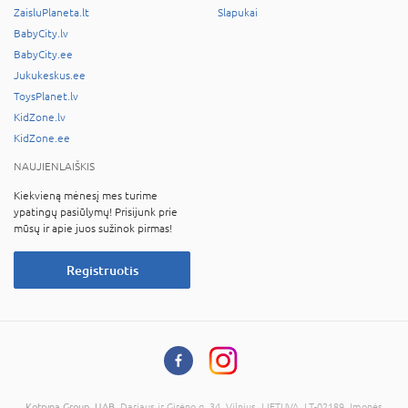
ZaisluPlaneta.lt
Slapukai
BabyCity.lv
BabyCity.ee
Jukukeskus.ee
ToysPlanet.lv
KidZone.lv
KidZone.ee
NAUJIENLAIŠKIS
Kiekvieną mėnesį mes turime
ypatingų pasiūlymų! Prisijunk prie
mūsų ir apie juos sužinok pirmas!
Registruotis
Kotryna Group, UAB
, Dariaus ir Girėno g. 34, Vilnius, LIETUVA, LT-02189, Įmonės