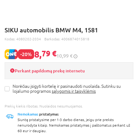
SIKU automobilis BMW M4, 1581
Kodas:
4080202-2034
Barkodas:
4006874015818
8,
79 €
-20%
10,99 €
Perkant papildomą prekę internetu
Norėčiau įsigyti kortelę ir pasinaudoti nuolaida. Sutinku su
lojalumo programos
sąlygomis ir taisyklėmis
Prekių kiekis ribotas. Nuolaidos nesumuojamos.
Nemokamas
pristatymas
Siuntą pristatysime per 1-3 darbo dienas, jeigu prie prekės
nenurodyta kitaip. Nemokamas pristatymas į paštomatus perkant už
60 eur ir daugiau.