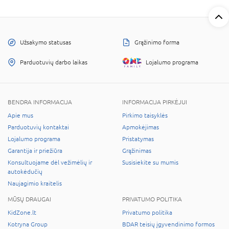
Užsakymo statusas
Grąžinimo forma
Parduotuvių darbo laikas
Lojalumo programa
BENDRA INFORMACIJA
INFORMACIJA PIRKĖJUI
Apie mus
Pirkimo taisyklės
Parduotuvių kontaktai
Apmokėjimas
Lojalumo programa
Pristatymas
Garantija ir priežiūra
Grąžinimas
Konsultuojame dėl vežimėlių ir
Susisiekite su mumis
autokėdučių
Naujagimio kraitelis
MŪSŲ DRAUGAI
PRIVATUMO POLITIKA
KidZone.lt
Privatumo politika
Kotryna Group
BDAR teisių įgyvendinimo formos