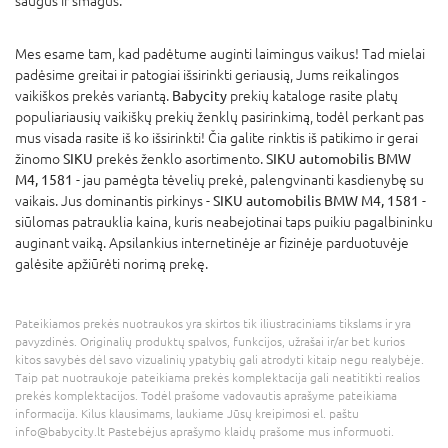
saugūs ir smagūs.
Mes esame tam, kad padėtume auginti laimingus vaikus! Tad mielai
padėsime greitai ir patogiai išsirinkti geriausią, Jums reikalingos
vaikiškos prekės variantą.
Babycity
prekių kataloge rasite platų
populiariausių vaikiškų prekių ženklų pasirinkimą, todėl perkant pas
mus visada rasite iš ko išsirinkti! Čia galite rinktis iš patikimo ir gerai
žinomo
SIKU
prekės ženklo asortimento.
SIKU automobilis BMW
M4, 1581
- jau pamėgta tėvelių prekė, palengvinanti kasdienybę su
vaikais. Jus dominantis pirkinys -
SIKU automobilis BMW M4, 1581
-
siūlomas patrauklia kaina, kuris neabejotinai taps puikiu pagalbininku
auginant vaiką. Apsilankius internetinėje ar fizinėje parduotuvėje
galėsite apžiūrėti norimą prekę.
Pateikiamos prekės nuotraukos yra skirtos tik iliustraciniams tikslams ir yra
pavyzdinės. Originalių produktų spalvos, funkcijos, užrašai ir/ar bet kurios
kitos savybės dėl savo vizualinių ypatybių gali atrodyti kitaip negu realybėje.
Taip pat nuotraukoje pateikiama prekės komplektacija gali neatitikti realios
prekės komplektacijos. Todėl prašome vadovautis aprašyme pateikiama
informacija. Kilus klausimams, laukiame Jūsų kreipimosi el. paštu
info@babycity.lt Pastebėjus aprašymo klaidų prašome mus informuoti.