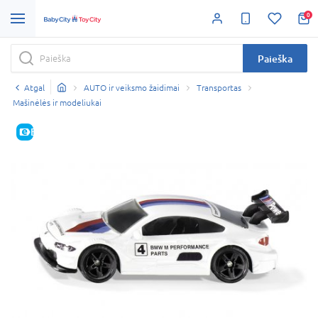
0
Paieška
Atgal
AUTO ir veiksmo žaidimai
Transportas
Mašinėlės ir modeliukai
E-KAINA