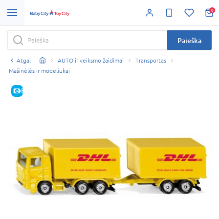
0
Paieška
Atgal
AUTO ir veiksmo žaidimai
Transportas
Mašinėlės ir modeliukai
E-KAINA