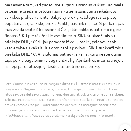
Mes esame tam, kad padėtume auginti laimingus vaikus! Tad mielai
padėsime greitai ir patogiai išsirinkti geriausią, Jums reikalingos
vaikiškos prekės variantą.
Babycity
prekių kataloge rasite platų
populiariausių vaikiškų prekių ženklų pasirinkimą, todėl perkant pas
mus visada rasite iš ko išsirinkti! Čia galite rinktis iš patikimo ir gerai
žinomo
SIKU
prekės ženklo asortimento.
SIKU sunkvežimis su
priekaba DHL, 1694
- jau pamėgta tėvelių prekė, palengvinanti
kasdienybę su vaikais. Jus dominantis pirkinys -
SIKU sunkvežimis su
priekaba DHL, 1694
- siūlomas patrauklia kaina, kuris neabejotinai
taps puikiu pagalbininku auginant vaiką. Apsilankius internetinėje ar
fizinėje parduotuvėje galėsite apžiūrėti norimą prekę.
Pateikiamos prekės nuotraukos yra skirtos tik iliustraciniams tikslams ir yra
pavyzdinės. Originalių produktų spalvos, funkcijos, užrašai ir/ar bet kurios
kitos savybės dėl savo vizualinių ypatybių gali atrodyti kitaip negu realybėje.
Taip pat nuotraukoje pateikiama prekės komplektacija gali neatitikti realios
prekės komplektacijos. Todėl prašome vadovautis aprašyme pateikiama
informacija. Kilus klausimams, laukiame Jūsų kreipimosi el. paštu
info@babycity.lt Pastebėjus aprašymo klaidų prašome mus informuoti.