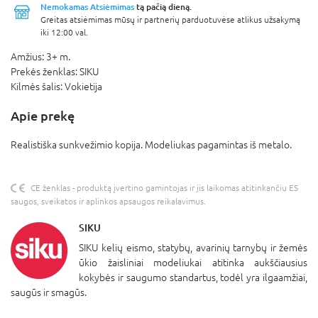
Nemokamas Atsiėmimas
tą pačią dieną.
Greitas atsiėmimas mūsų ir partnerių parduotuvėse atlikus užsakymą
iki 12:00 val.
Amžius:
3+ m.
Prekės ženklas:
SIKU
Kilmės šalis:
Vokietija
Apie prekę
Realistiška sunkvežimio kopija. Modeliukas pagamintas iš metalo.
CE ženklas - produktą įvertino gamintojas ir jis laikomas atitinkančiu ES
saugos, sveikatos ir aplinkos apsaugos reikalavimus.
SIKU
SIKU kelių eismo, statybų, avarinių tarnybų ir žemės
ūkio žaisliniai modeliukai atitinka aukščiausius
kokybės ir saugumo standartus, todėl yra ilgaamžiai,
saugūs ir smagūs.