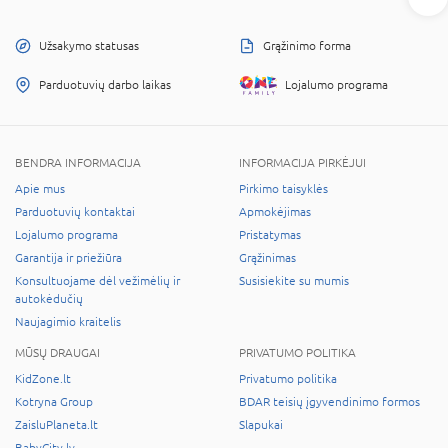
Užsakymo statusas
Grąžinimo forma
Parduotuvių darbo laikas
Lojalumo programa
BENDRA INFORMACIJA
INFORMACIJA PIRKĖJUI
Apie mus
Pirkimo taisyklės
Parduotuvių kontaktai
Apmokėjimas
Lojalumo programa
Pristatymas
Garantija ir priežiūra
Grąžinimas
Konsultuojame dėl vežimėlių ir
Susisiekite su mumis
autokėdučių
Naujagimio kraitelis
MŪSŲ DRAUGAI
PRIVATUMO POLITIKA
KidZone.lt
Privatumo politika
Kotryna Group
BDAR teisių įgyvendinimo formos
ZaisluPlaneta.lt
Slapukai