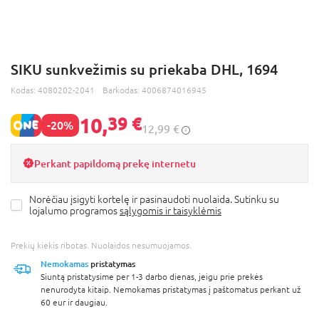
SIKU sunkvežimis su priekaba DHL, 1694
Kodas:
4080202-2041
Barkodas:
4006874016945
10,
39 €
-20%
12,99 €
Perkant papildomą prekę internetu
Norėčiau įsigyti kortelę ir pasinaudoti nuolaida. Sutinku su
lojalumo programos
sąlygomis ir taisyklėmis
Prekių kiekis ribotas. Nuolaidos nesumuojamos.
Nemokamas
pristatymas
Siuntą pristatysime per 1-3 darbo dienas, jeigu prie prekės
nenurodyta kitaip. Nemokamas pristatymas į paštomatus perkant už
60 eur ir daugiau.