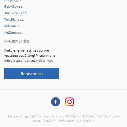
BabyCity.lv
BabyCity.ee
Jukukeskus.ee
ToysPlanet.lv
KidZone.lv
KidZone.ee
NAUJIENLAIŠKIS
Kiekvieną mėnesį mes turime
ypatingų pasiūlymų! Prisijunk prie
mūsų ir apie juos sužinok pirmas!
Registruotis
Kotryna Group, UAB
, Dariaus ir Girėno g. 34, Vilnius, LIETUVA, LT-02189, Įmonės
kodas: 121673734, PVM kodas: LT216737314