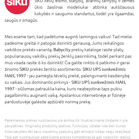
SIKU kelių eismo, statybų, avarinių tarnybų ir žemės
ūkio žaisliniai modeliukai atitinka aukščiausius
kokybės ir saugumo standartus, todėl yra ilgaamžiai,
saugūs ir smagūs.
Mes esame tam, kad padėtume auginti laimingus vaikus! Tad mielai
padėsime greitai ir patogiai išsirinkti geriausią, Jums reikalingos
vaikiškos prekės variantą.
Babycity
prekių kataloge rasite platų
populiariausių vaikiškų prekių ženklų pasirinkimą, todėl perkant pas
mus visada rasite iš ko išsirinkti! Čia galite rinktis iš patikimo ir gerai
žinomo
SIKU
prekės ženklo asortimento.
SIKU UPS sunkvežimis
MAN, 1997
- jau pamėgta tėvelių prekė, palengvinanti kasdienybę
su vaikais. Jus dominantis pirkinys -
SIKU UPS sunkvežimis MAN,
1997
- siūlomas patrauklia kaina, kuris neabejotinai taps puikiu
pagalbininku auginant vaiką. Apsilankius internetinėje ar fizinėje
parduotuvėje galėsite apžiūrėti norimą prekę.
Pateikiamos prekės nuotraukos yra skirtos tik iliustraciniams tikslams ir yra
pavyzdinės. Originalių produktų spalvos, funkcijos, užrašai ir/ar bet kurios
kitos savybės dėl savo vizualinių ypatybių gali atrodyti kitaip negu realybėje.
Taip pat nuotraukoje pateikiama prekės komplektacija gali neatitikti realios