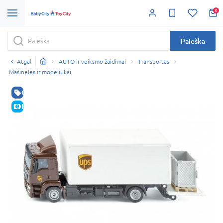
0
Paieška
Atgal
AUTO ir veiksmo žaidimai
Transportas
Mašinėlės ir modeliukai
GERA KAINA
E-KAINA