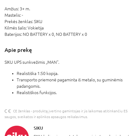
Amžius:
3+ m.
Mastelis:
-
Prekės ženklas:
SIKU
Kilmės šalis:
Vokietija
Baterijos:
NO BATTERY x 0,
NO BATTERY x 0
Apie prekę
SIKU UPS sunkvežimis „MAN“.
Realistiška 1:50 kopija.
Transporto priemonė pagaminta iš metalo, su guminėmis
padangomis.
Realistiškos funkcijos.
CE ženklas - produktą įvertino gamintojas ir jis laikomas atitinkančiu ES
saugos, sveikatos ir aplinkos apsaugos reikalavimus.
SIKU