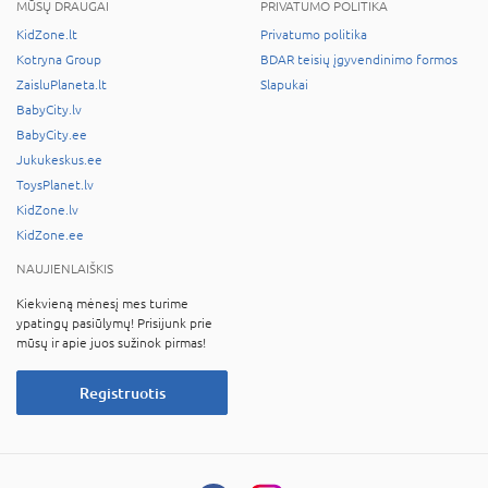
MŪSŲ DRAUGAI
PRIVATUMO POLITIKA
KidZone.lt
Privatumo politika
Kotryna Group
BDAR teisių įgyvendinimo formos
ZaisluPlaneta.lt
Slapukai
BabyCity.lv
BabyCity.ee
Jukukeskus.ee
ToysPlanet.lv
KidZone.lv
KidZone.ee
NAUJIENLAIŠKIS
Kiekvieną mėnesį mes turime
ypatingų pasiūlymų! Prisijunk prie
mūsų ir apie juos sužinok pirmas!
Registruotis