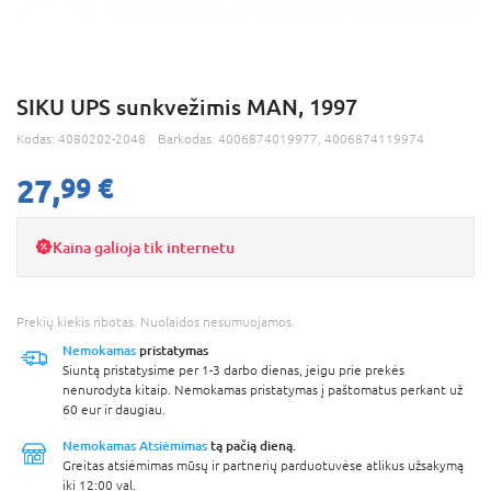
SIKU UPS sunkvežimis MAN, 1997
Kodas:
4080202-2048
Barkodas:
4006874019977, 4006874119974
27,
99 €
Kaina galioja tik internetu
Prekių kiekis ribotas. Nuolaidos nesumuojamos.
Nemokamas
pristatymas
Siuntą pristatysime per 1-3 darbo dienas, jeigu prie prekės
nenurodyta kitaip. Nemokamas pristatymas į paštomatus perkant už
60 eur ir daugiau.
Nemokamas Atsiėmimas
tą pačią dieną.
Greitas atsiėmimas mūsų ir partnerių parduotuvėse atlikus užsakymą
iki 12:00 val.