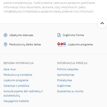
prekės komplektacijos. Todėl prašome vadovautis aprašyme pateikiama
informacija. Kilus klausimams, laukiame Jūsų kreipimosi el. paštu
info@babycity.lt Pastebėjus aprašymo klaidų prašome mus informuoti.
Užsakymo statusas
Grąžinimo forma
Parduotuvių darbo laikas
Lojalumo programa
BENDRA INFORMACIJA
INFORMACIJA PIRKĖJUI
Apie mus
Pirkimo taisyklės
Parduotuvių kontaktai
Apmokėjimas
Lojalumo programa
Pristatymas
Garantija ir priežiūra
Grąžinimas
Konsultuojame dėl vežimėlių ir
Susisiekite su mumis
autokėdučių
Naujagimio kraitelis