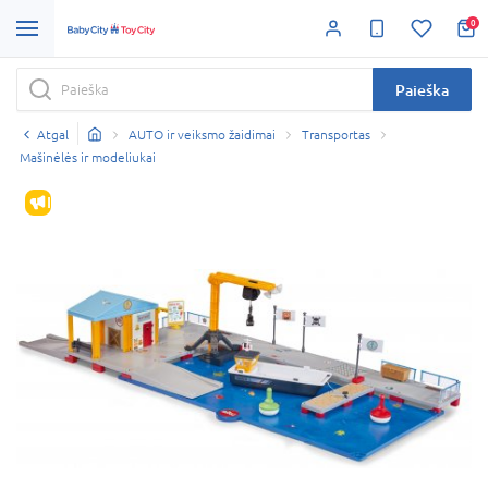
0
Paieška
Atgal
AUTO ir veiksmo žaidimai
Transportas
Mašinėlės ir modeliukai
IŠPARDAVIMAS