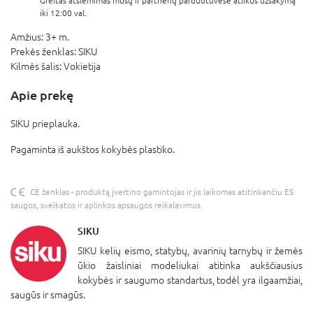
Greitas atsiėmimas mūsų ir partnerių parduotuvėse atlikus užsakymą
iki 12:00 val.
Amžius:
3+ m.
Prekės ženklas:
SIKU
Kilmės šalis:
Vokietija
Apie prekę
SIKU prieplauka.
Pagaminta iš aukštos kokybės plastiko.
CE ženklas - produktą įvertino gamintojas ir jis laikomas atitinkančiu ES
saugos, sveikatos ir aplinkos apsaugos reikalavimus.
SIKU
SIKU kelių eismo, statybų, avarinių tarnybų ir žemės
ūkio žaisliniai modeliukai atitinka aukščiausius
kokybės ir saugumo standartus, todėl yra ilgaamžiai,
saugūs ir smagūs.