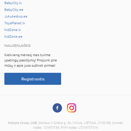
BabyCity.lv
BabyCity.ee
Jukukeskus.ee
ToysPlanet.lv
KidZone.lv
KidZone.ee
NAUJIENLAIŠKIS
Kiekvieną mėnesį mes turime
ypatingų pasiūlymų! Prisijunk prie
mūsų ir apie juos sužinok pirmas!
Registruotis
Kotryna Group, UAB
, Dariaus ir Girėno g. 34, Vilnius, LIETUVA, LT-02189, Įmonės
kodas: 121673734, PVM kodas: LT216737314