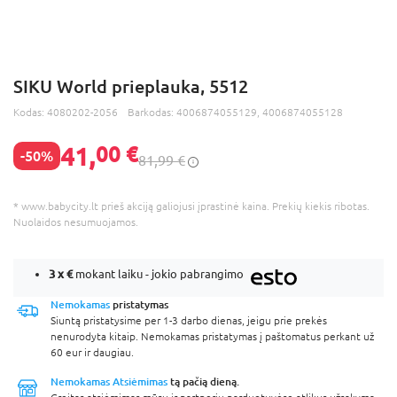
SIKU World prieplauka, 5512
Kodas:
4080202-2056
Barkodas:
4006874055129, 4006874055128
41,
00 €
-50%
81,99 €
* www.babycity.lt prieš akciją galiojusi įprastinė kaina. Prekių kiekis ribotas.
Nuolaidos nesumuojamos.
3 x
€
mokant laiku - jokio pabrangimo
Nemokamas
pristatymas
Siuntą pristatysime per 1-3 darbo dienas, jeigu prie prekės
nenurodyta kitaip. Nemokamas pristatymas į paštomatus perkant už
60 eur ir daugiau.
Nemokamas Atsiėmimas
tą pačią dieną.