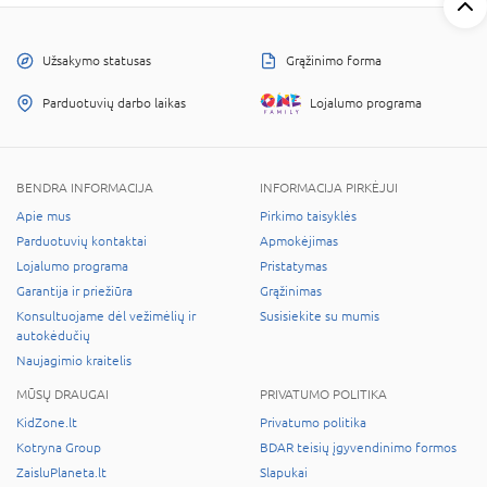
Užsakymo statusas
Grąžinimo forma
Parduotuvių darbo laikas
Lojalumo programa
BENDRA INFORMACIJA
INFORMACIJA PIRKĖJUI
Apie mus
Pirkimo taisyklės
Parduotuvių kontaktai
Apmokėjimas
Lojalumo programa
Pristatymas
Garantija ir priežiūra
Grąžinimas
Konsultuojame dėl vežimėlių ir
Susisiekite su mumis
autokėdučių
Naujagimio kraitelis
MŪSŲ DRAUGAI
PRIVATUMO POLITIKA
KidZone.lt
Privatumo politika
Kotryna Group
BDAR teisių įgyvendinimo formos
ZaisluPlaneta.lt
Slapukai