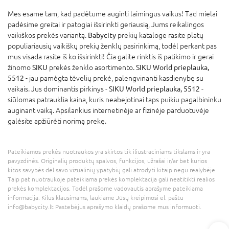
Mes esame tam, kad padėtume auginti laimingus vaikus! Tad mielai
padėsime greitai ir patogiai išsirinkti geriausią, Jums reikalingos
vaikiškos prekės variantą.
Babycity
prekių kataloge rasite platų
populiariausių vaikiškų prekių ženklų pasirinkimą, todėl perkant pas
mus visada rasite iš ko išsirinkti! Čia galite rinktis iš patikimo ir gerai
žinomo
SIKU
prekės ženklo asortimento.
SIKU World prieplauka,
5512
- jau pamėgta tėvelių prekė, palengvinanti kasdienybę su
vaikais. Jus dominantis pirkinys -
SIKU World prieplauka, 5512
-
siūlomas patrauklia kaina, kuris neabejotinai taps puikiu pagalbininku
auginant vaiką. Apsilankius internetinėje ar fizinėje parduotuvėje
galėsite apžiūrėti norimą prekę.
Pateikiamos prekės nuotraukos yra skirtos tik iliustraciniams tikslams ir yra
pavyzdinės. Originalių produktų spalvos, funkcijos, užrašai ir/ar bet kurios
kitos savybės dėl savo vizualinių ypatybių gali atrodyti kitaip negu realybėje.
Taip pat nuotraukoje pateikiama prekės komplektacija gali neatitikti realios
prekės komplektacijos. Todėl prašome vadovautis aprašyme pateikiama
informacija. Kilus klausimams, laukiame Jūsų kreipimosi el. paštu
info@babycity.lt Pastebėjus aprašymo klaidų prašome mus informuoti.