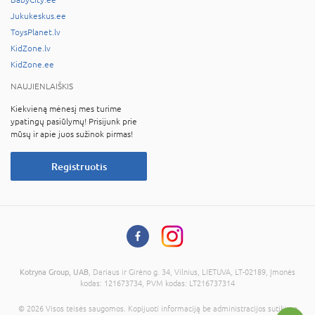
BabyCity.ee
Jukukeskus.ee
ToysPlanet.lv
KidZone.lv
KidZone.ee
NAUJIENLAIŠKIS
Kiekvieną mėnesį mes turime
ypatingų pasiūlymų! Prisijunk prie
mūsų ir apie juos sužinok pirmas!
Registruotis
Kotryna Group, UAB
, Dariaus ir Girėno g. 34, Vilnius, LIETUVA, LT-02189, Įmonės
kodas: 121673734, PVM kodas: LT216737314
© 2026 Visos teisės saugomos. Kopijuoti informaciją be administracijos sutikimo