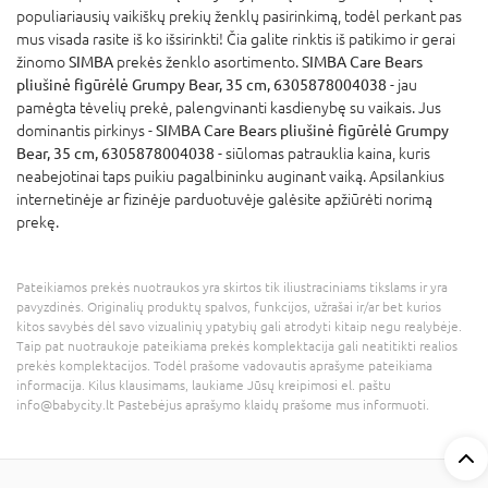
populiariausių vaikiškų prekių ženklų pasirinkimą, todėl perkant pas
mus visada rasite iš ko išsirinkti! Čia galite rinktis iš patikimo ir gerai
žinomo
SIMBA
prekės ženklo asortimento.
SIMBA Care Bears
pliušinė figūrėlė Grumpy Bear, 35 cm, 6305878004038
- jau
pamėgta tėvelių prekė, palengvinanti kasdienybę su vaikais. Jus
dominantis pirkinys -
SIMBA Care Bears pliušinė figūrėlė Grumpy
Bear, 35 cm, 6305878004038
- siūlomas patrauklia kaina, kuris
neabejotinai taps puikiu pagalbininku auginant vaiką. Apsilankius
internetinėje ar fizinėje parduotuvėje galėsite apžiūrėti norimą
prekę.
Pateikiamos prekės nuotraukos yra skirtos tik iliustraciniams tikslams ir yra
pavyzdinės. Originalių produktų spalvos, funkcijos, užrašai ir/ar bet kurios
kitos savybės dėl savo vizualinių ypatybių gali atrodyti kitaip negu realybėje.
Taip pat nuotraukoje pateikiama prekės komplektacija gali neatitikti realios
prekės komplektacijos. Todėl prašome vadovautis aprašyme pateikiama
informacija. Kilus klausimams, laukiame Jūsų kreipimosi el. paštu
info@babycity.lt Pastebėjus aprašymo klaidų prašome mus informuoti.