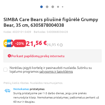
SIMBA Care Bears pliušinė figūrėlė Grumpy
Bear, 35 cm, 6305878004038
Kodas:
4020101-5409
Barkodas:
5400868036428
21,
56 €
-20%
26,95 €
Perkant papildomą prekę internetu
Norėčiau įsigyti kortelę ir pasinaudoti nuolaida. Sutinku su
lojalumo programos
sąlygomis ir taisyklėmis
Prekių kiekis ribotas. Nuolaidos nesumuojamos.
Nemokamas
pristatymas
Siuntą pristatysime per 1-3 darbo dienas, jeigu prie prekės
nenurodyta kitaip. Nemokamas pristatymas į paštomatus perkant už
60 eur ir daugiau.