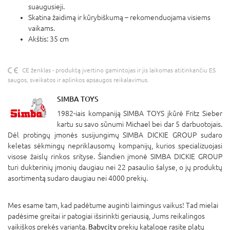
suaugusieji.
Skatina žaidimą ir kūrybiškumą – rekomenduojama visiems
vaikams.
Akštis: 35 cm
CE ženklas - produktą įvertino gamintojas ir jis laikomas atitinkančiu ES
saugos, sveikatos ir aplinkos apsaugos reikalavimus.
SIMBA TOYS
1982-iais kompaniją SIMBA TOYS įkūrė Fritz Sieber
kartu su savo sūnumi Michael bei dar 5 darbuotojais.
Dėl protingų įmonės susijungimų SIMBA DICKIE GROUP sudaro
keletas sėkmingų nepriklausomų kompanijų, kurios specializuojasi
visose žaislų rinkos srityse. Šiandien įmonė SIMBA DICKIE GROUP
turi dukterinių įmonių daugiau nei 22 pasaulio šalyse, o jų produktų
asortimentą sudaro daugiau nei 4000 prekių.
Mes esame tam, kad padėtume auginti laimingus vaikus! Tad mielai
padėsime greitai ir patogiai išsirinkti geriausią, Jums reikalingos
vaikiškos prekės variantą.
Babycity
prekių kataloge rasite platų