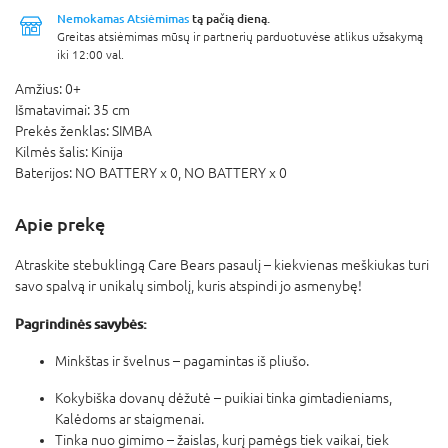
Nemokamas Atsiėmimas
tą pačią dieną.
Greitas atsiėmimas mūsų ir partnerių parduotuvėse atlikus užsakymą
iki 12:00 val.
Amžius:
0+
Išmatavimai:
35 cm
Prekės ženklas:
SIMBA
Kilmės šalis:
Kinija
Baterijos:
NO BATTERY x 0,
NO BATTERY x 0
Apie prekę
Atraskite stebuklingą Care Bears pasaulį – kiekvienas meškiukas turi
savo spalvą ir unikalų simbolį, kuris atspindi jo asmenybę!
Pagrindinės savybės:
Minkštas ir švelnus – pagamintas iš pliušo.
Kokybiška dovanų dėžutė – puikiai tinka gimtadieniams,
Kalėdoms ar staigmenai.
Tinka nuo gimimo – žaislas, kurį pamėgs tiek vaikai, tiek