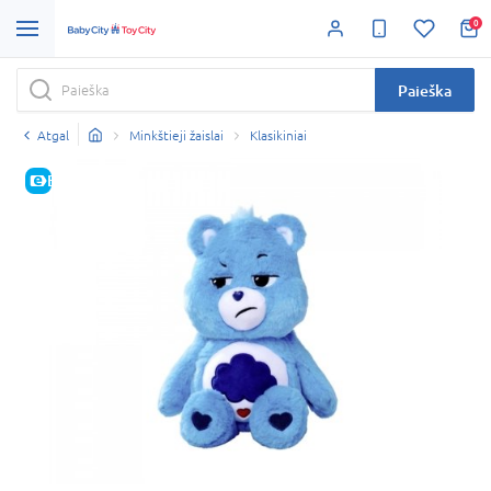
0
Paieška
Atgal
Minkštieji žaislai
Klasikiniai
E-KAINA