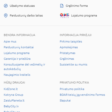
Užsakymo statusas
Grąžinimo forma
Parduotuvių darbo laikas
Lojalumo programa
BENDRA INFORMACIJA
INFORMACIJA PIRKĖJUI
Apie mus
Pirkimo taisyklės
Parduotuvių kontaktai
Apmokėjimas
Lojalumo programa
Pristatymas
Garantija ir priežiūra
Grąžinimas
Konsultuojame dėl vežimėlių ir
Susisiekite su mumis
autokėdučių
Naujagimio kraitelis
MŪSŲ DRAUGAI
PRIVATUMO POLITIKA
KidZone.lt
Privatumo politika
Kotryna Group
BDAR teisių įgyvendinimo formos
ZaisluPlaneta.lt
Slapukai
BabyCity.lv